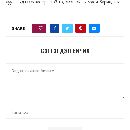
дуулга”-д ОХУ-аас эрэгтэй 13, эмэгтэй 12 жүдоч барилдана.
SHARE
0
СЭТГЭГДЭЛ БИЧИХ