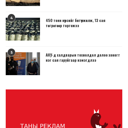
4
450 тонн нүүрсийг битүүмжилж, 13 сая
төгрөгөөр торгожээ
5
АНУ-д халдварын тохиолдол долоо хоногт
нэг сая гаруйгаар нэмэгдлээ