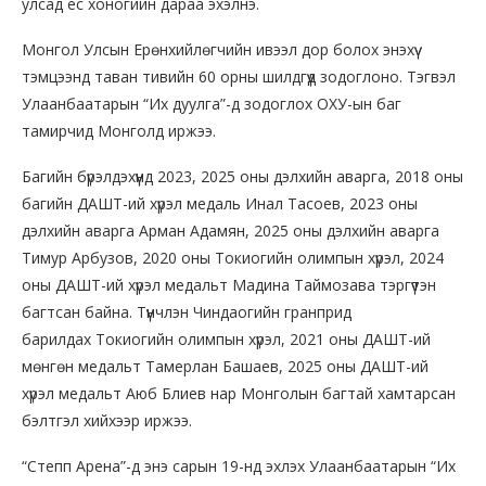
улсад ес хоногийн дараа эхэлнэ.
Монгол Улсын Ерөнхийлөгчийн ивээл дор болох энэхүү
тэмцээнд таван тивийн 60 орны шилдгүүд зодоглоно. Тэгвэл
Улаанбаатарын “Их дуулга”-д зодоглох ОХУ-ын баг
тамирчид Монголд иржээ.
Багийн бүрэлдэхүүнд 2023, 2025 оны дэлхийн аварга, 2018 оны
багийн ДАШТ-ий хүрэл медаль Инал Тасоев, 2023 оны
дэлхийн аварга Арман Адамян, 2025 оны дэлхийн аварга
Тимур Арбузов, 2020 оны Токиогийн олимпын хүрэл, 2024
оны ДАШТ-ий хүрэл медальт Мадина Таймозава тэргүүтэн
багтсан байна. Түүнчлэн Чиндаогийн гранприд
барилдах Токиогийн олимпын хүрэл, 2021 оны ДАШТ-ий
мөнгөн медальт Тамерлан Башаев, 2025 оны ДАШТ-ий
хүрэл медальт Аюб Блиев нар Монголын багтай хамтарсан
бэлтгэл хийхээр иржээ.
“Степп Арена”-д энэ сарын 19-нд эхлэх Улаанбаатарын “Их