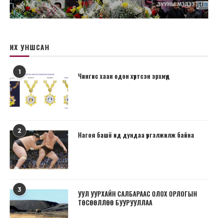
ИХ УНШСАН
1
Чингис хаан одон хүртсэн эрхмүүд
2
Нагоя башё ид дундаа үргэлжилж байна
3
УУЛ УУРХАЙН САЛБАРААС ОЛОХ ОРЛОГЫН
ТӨСӨӨЛЛӨӨ БУУРУУЛЛАА