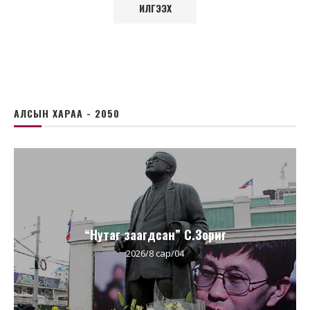
АЛСЫН ХАРАА - 2050
“Нутаг заагдсан” С.Зориг
2026/8 сар/04