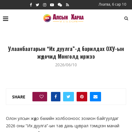
Лхагва, 6 сар 10
Улаанбаатарын “Их дуулга”-д барилдах ОХУ-ын
жүдочид Монголд иржээ
2026/06/10
SHARE
0
Олон улсын жүдо бөхийн холбооноос зохион байгуулдаг
2026 оны “Их дуулга”-ын тав дахь цуврал тэмцээн манай