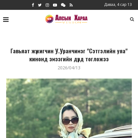
Даваа, 4 сар 13
Гавьяат жүжигчин У.Уранчимэг "Сэтгэлийн уяа"
кинонд эмээгийн дүрд тогложээ
2026/04/13