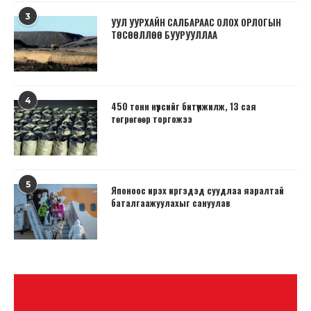
3
УУЛ УУРХАЙН САЛБАРААС ОЛОХ ОРЛОГЫН
ТӨСӨӨЛЛӨӨ БУУРУУЛЛАА
4
450 тонн нүүрсийг битүүмжилж, 13 сая
төгрөгөөр торгожээ
5
Японоос ирэх иргэдэд суудлаа яаралтай
баталгаажуулахыг сануулав