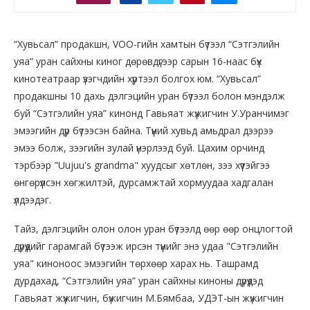
“Хувьсал” продакшн, VOO-гийн хамтын бүтээл “Сэтгэлийн
уяа” уран сайхны киног дөрөвдүгээр сарын 16-наас бүх
кинотеатраар үзэгчдийн хүртээл болгох юм. “Хувьсал”
продакшны 10 дахь дэлгэцийн уран бүтээл болон мэндэлж
буй “Сэтгэлийн уяа” кинонд Гавьяат жүжигчин У.Уранчимэг
эмээгийн дүр бүтээсэн байна. Түүний хувьд амьдрал дээрээ
эмээ болж, зээгийн зулай үнэрлээд буй. Цахим орчинд
тэрбээр "Uujuu's grandma" хуудсыг хөтлөн, зээ хүүтэйгээ
өнгөрүүлсэн хөгжилтэй, дурсамжтай хормуудаа хадгалан
үлдээдэг.
Тайз, дэлгэцийн олон олон уран бүтээлд өөр өөр онцлогтой
дүрүүдийг гарамгай бүтээж ирсэн түүнийг энэ удаа "Сэтгэлийн
уяа" киноноос эмээгийн төрхөөр харах нь. Ташрамд
дурдахад, “Сэтгэлийн уяа” уран сайхны киноны дүрүүдэд
Гавьяат жүжигчин, бүжигчин М.Бямбаа, УДЭТ-ын жүжигчин