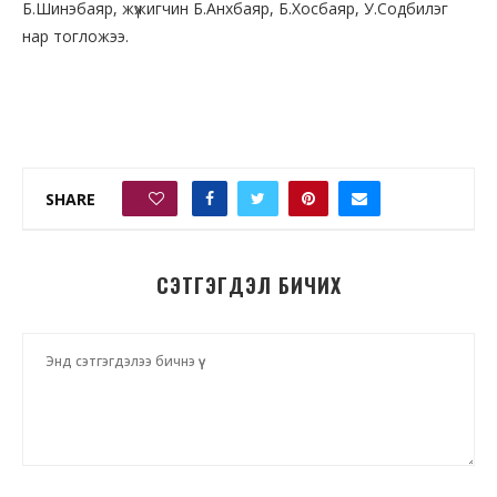
Б.Шинэбаяр, жүжигчин Б.Анхбаяр, Б.Хосбаяр, У.Содбилэг
нар тогложээ.
SHARE
0
СЭТГЭГДЭЛ БИЧИХ