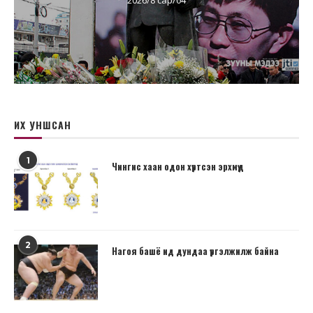
ИХ УНШСАН
1
Чингис хаан одон хүртсэн эрхмүүд
2
Нагоя башё ид дундаа үргэлжилж байна