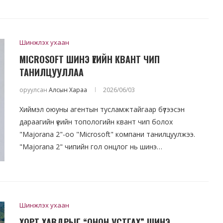
Шинжлэх ухаан
MICROSOFT ШИНЭ ҮЕИЙН КВАНТ ЧИП
ТАНИЛЦУУЛЛАА
оруулсан
Алсын Хараа
2026/06/03
Хиймэл оюуны агентын тусламжтайгаар бүтээсэн
дараагийн үеийн топологийн квант чип болох
"Majorana 2"-оо "Microsoft" компани танилцуулжээ.
"Majorana 2" чипийн гол онцлог нь шинэ…
Шинжлэх ухаан
ХОРТ ХАВДРЫГ “ОНОН УСТГАХ” ШИНЭ