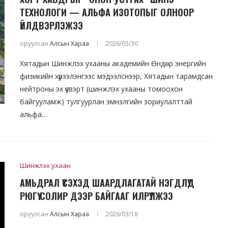
ТЕХНОЛОГИ — АЛЬФА ИЗОТОПЫГ ОЛНООР
ҮЙЛДВЭРЛЭЖЭЭ
оруулсан
Алсын Хараа
2026/03/30
Хятадын Шинжлэх ухааны академийн Өндөр энергийн
физикийн хүрээлэнгээс мэдээлснээр, Хятадын тарамдсан
нейтроны эх үүсвэрт (шинжлэх ухааны томоохон
байгууламж) тулгуурлан эмнэлгийн зориулалттай
альфа…
Шинжлэх ухаан
АМЬДРАЛ ҮҮСЭХЭД ШААРДЛАГАТАЙ НЭГДЛҮҮД
РЮГҮ СОЛИР ДЭЭР БАЙГААГ ИЛРҮҮЛЖЭЭ
оруулсан
Алсын Хараа
2026/03/18