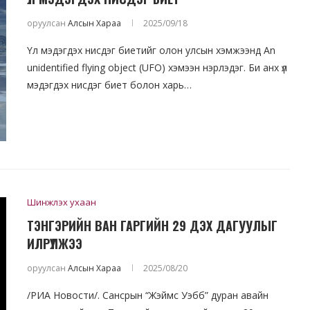
оруулсан
Алсын Хараа
2025/09/18
Үл мэдэгдэх нисдэг биетийг олон улсын хэмжээнд An
unidentified flying object (UFO) хэмээн нэрлэдэг. Би анх үл
мэдэгдэх нисдэг биет болон харь…
Шинжлэх ухаан
ТЭНГЭРИЙН ВАН ГАРГИЙН 29 ДЭХ ДАГУУЛЫГ
ИЛРҮҮЛЖЭЭ
оруулсан
Алсын Хараа
2025/08/20
/РИА Новости/. Сансрын “Жэймс Уэбб” дуран авайн