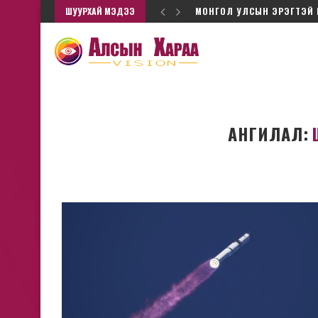
МОНГОЛ УЛСЫН ЭРЭГТЭЙ 
ШУУРХАЙ МЭДЭЭ
ХУДАЛДАГЧ Н.АМАРЗАЯА: 
АНГИЛАЛ:
Ц.Элбэгдорж, Х.Бат
-Эрдэнэ: Нүүрс, зэсийн
юугаараа барьца
ийг албан ёсны төр нь...
Эпштейнд "элссэ
2026/6 сар/03
2026/5 сар/0