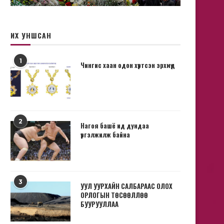
ИХ УНШСАН
1
Чингис хаан одон хүртсэн эрхмүүд
2
Нагоя башё ид дундаа
үргэлжилж байна
3
УУЛ УУРХАЙН САЛБАРААС ОЛОХ
ОРЛОГЫН ТӨСӨӨЛЛӨӨ
БУУРУУЛЛАА