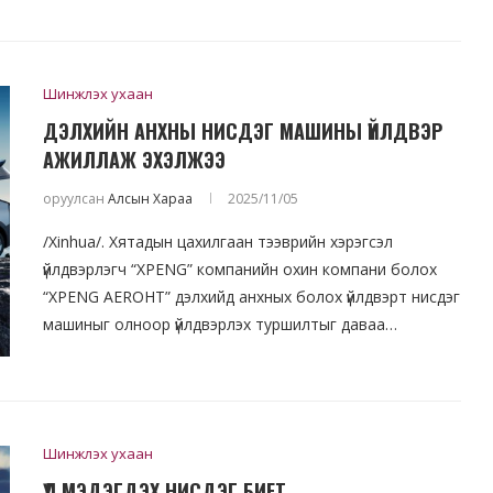
Шинжлэх ухаан
ДЭЛХИЙН АНХНЫ НИСДЭГ МАШИНЫ ҮЙЛДВЭР
АЖИЛЛАЖ ЭХЭЛЖЭЭ
оруулсан
Алсын Хараа
2025/11/05
/Xinhua/. Хятадын цахилгаан тээврийн хэрэгсэл
үйлдвэрлэгч “XPENG” компанийн охин компани болох
“XPENG AEROHT” дэлхийд анхных болох үйлдвэрт нисдэг
машиныг олноор үйлдвэрлэх туршилтыг даваа…
Шинжлэх ухаан
ҮЛ МЭДЭГДЭХ НИСДЭГ БИЕТ