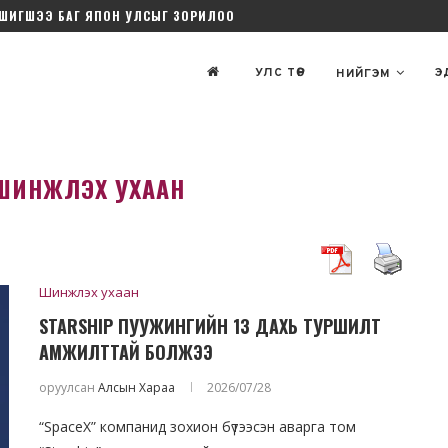
ШИГШЭЭ БАГ ЯПОН УЛСЫГ ЗОРИЛОО
ДЭЛГҮҮРИЙН 32 ХУУДАСТАЙ ӨРИЙН ДЭВТЭР ДОЛОО...
УЛС ТӨР
Э
НИЙГЭМ
ШИНЖЛЭХ УХААН
Шинжлэх ухаан
тулга хоёр
Б.Цогтгэрэл: Ж.Эпштейн
STARSHIP ПУУЖИНГИЙН 13 ДАХЬ ТУРШИЛТ
алагдаж
Оюутолгой, Дубайн гэрээний
АМЖИЛТТАЙ БОЛЖЭЭ
н" бэ?
лоббиг хийсэн нь...
8
2026/5 сар/05
оруулсан
Алсын Хараа
2026/07/28
“SpaceX” компанид зохион бүтээсэн аварга том