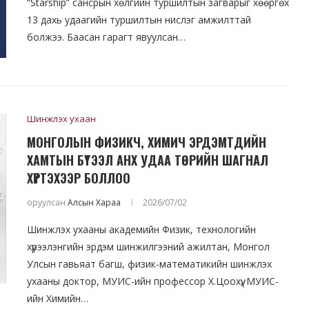
“Starship” сансрын хөлгийн туршилтын загварыг хөөргөх
13 дахь удаагийн туршилтын нислэг амжилттай
болжээ. Баасан гарагт явуулсан…
Шинжлэх ухаан
МОНГОЛЫН ФИЗИКЧ, ХИМИЧ ЭРДЭМТДИЙН
ХАМТЫН БҮТЭЭЛ АНХ УДАА ТӨРИЙН ШАГНАЛ
ХҮРТЭХЭЭР БОЛЛОО
оруулсан
Алсын Хараа
2026/07/02
Шинжлэх ухааны академийн Физик, технологийн
хүрээлэнгийн эрдэм шинжилгээний ажилтан, Монгол
Улсын гавьяат багш, физик-математикийн шинжлэх
ухааны доктор, МУИС-ийн профессор Х.Цоохүү, МУИС-
ийн Химийн…