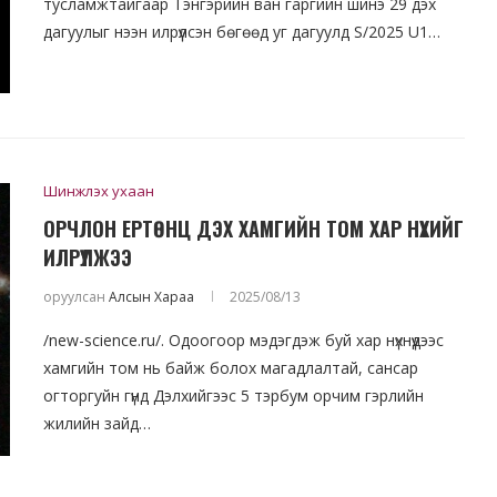
тусламжтайгаар Тэнгэрийн ван гаргийн шинэ 29 дэх
дагуулыг нээн илрүүлсэн бөгөөд уг дагуулд S/2025 U1…
Шинжлэх ухаан
ОРЧЛОН ЕРТӨНЦ ДЭХ ХАМГИЙН ТОМ ХАР НҮХИЙГ
ИЛРҮҮЛЖЭЭ
оруулсан
Алсын Хараа
2025/08/13
/new-science.ru/. Одоогоор мэдэгдэж буй хар нүхнүүдээс
хамгийн том нь байж болох магадлалтай, сансар
огторгуйн гүнд Дэлхийгээс 5 тэрбум орчим гэрлийн
жилийн зайд…