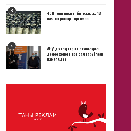
4
450 тонн нүүрсийг битүүмжилж, 13
сая төгрөгөөр торгожээ
5
АНУ-д халдварын тохиолдол
долоо хоногт нэг сая гаруйгаар
нэмэгдлээ