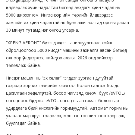
үйлдвэрлэх хүчин чадалтай бөгөөд анхдагч хүчин чадал нь
5000 ширхэг юм. Ингэснээр ийм төрлийн үйлдвэрүүдээс
хамгийн их хүчин чадалтай нь бүрэн ашиглалтад орсны дараа
30 минут тутамд нэг онгоц угсарна.
“XPENG AEROHT” бүтээгдэхүүнээ танилцуулснаас хойш
ойролцоогоор 5000 нисдэг машины захиалга авсан бөгөөд
олноор үйлдвэрлэх, нийлүүлэх ажлыг 2026 онд хийхээр
төлөвлөж байна.
Нисдэг машин нь “эх хөлөг” гэгддэг зургаан дугуйтай
газраар зорчих тээврийн хэрэгсэл болон салгаж болдог
цахилгаан хөдөлгүүртэй, босоо чиглэлд хөөрч, буух /eVTOL/
онгоцноос бүрдэнэ. eVTOL онгоц нь автомат болон гар
удирдлага бүхий нислэгийн горимуудтай. Автомат горим нь
ухаалаг маршрут төлөвлөх, мөн нэг товшилтоор хөөргөж,
буулгадаг байна.