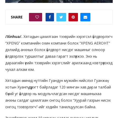
SHARE
0
/Xinhua/.
Хятадын цахилгаан тээврийн хэрэгсэл үйлдвэрлэгч
“XPENG” компанийн охин компани болох “XPENG AEROHT”
дэлхийд анхных болох үйлдвэрт нисдэг машиныг олноор
үйлдвэрлэх туршилтыг даваа гарагт эхлүүлжээ. Энэ нь
дараагийн үеийн тээврийн хэрэгслийг арилжаанд нэвтрүүлэхэд
чухал алхам юм.
Хятадын өмнөд нутгийн Гуандун мужийн нийслэл Гуанжөү
хотын Хуанпү дүүрэгт байрладаг 120 мянган хав.дөр.м талбай
бүхий уг үйлдвэр нь модульчлагдсан нисдэг машиныхаа
анхны салдаг цахилгаан онгоц болох “Хуурай газрын нисэх
онгоц тээвэрлэгч”-ийг хэдийн танилцуулсан байна.
Энэхүү үйлдвэр жилд 10 мянган салдаг онгоцны модуль