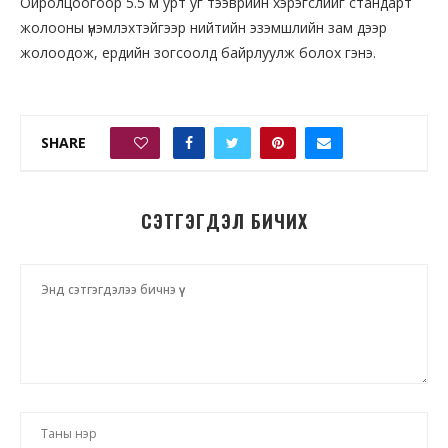
Ойролцоогоор 5.5 м урт уг тээврийн хэрэгслийг стандарт
жолооны үнэмлэхтэйгээр нийтийн эзэмшлийн зам дээр
жолоодож, ердийн зогсоолд байрлуулж болох гэнэ.
SHARE
0
СЭТГЭГДЭЛ БИЧИХ