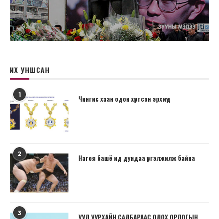
ИХ УНШСАН
1
Чингис хаан одон хүртсэн эрхмүүд
2
Нагоя башё ид дундаа үргэлжилж байна
3
УУЛ УУРХАЙН САЛБАРААС ОЛОХ ОРЛОГЫН