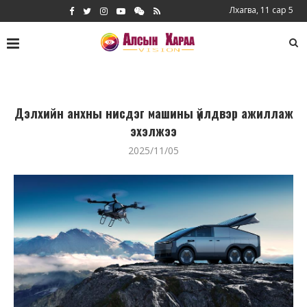
Лхагва, 11 сар 5
Дэлхийн анхны нисдэг машины үйлдвэр ажиллаж
эхэлжээ
2025/11/05