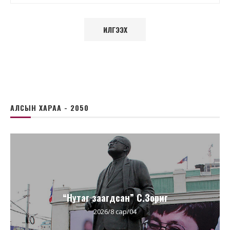
АЛСЫН ХАРАА - 2050
“Нутаг заагдсан” С.Зориг
2026/8 сар/04