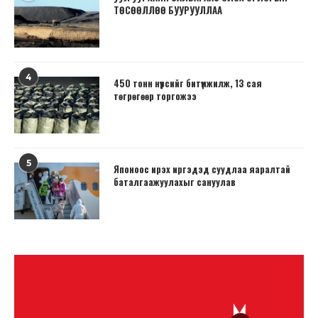
ТӨСӨӨЛЛӨӨ БУУРУУЛЛАА
4
450 тонн нүүрсийг битүүмжилж, 13 сая
төгрөгөөр торгожээ
5
Японоос ирэх иргэдэд суудлаа яаралтай
баталгаажуулахыг сануулав