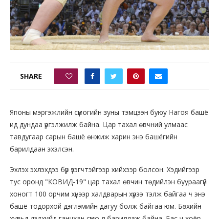
SHARE
0
Японы мэргэжлийн сүмогийн зуны тэмцээн буюу Нагоя башё
ид дундаа үргэлжилж байна. Цар тахал өвчний улмаас
тавдугаар сарын башё өнжиж харин энэ башёгийн
барилдаан эхэлсэн.
Эхлэх эхлэхдээ бүр үзэгчтэйгээр хийхээр болсон. Хэдийгээр
тус оронд "КОВИД-19" цар тахал өвчин төдийлэн буураагүй
хоногт 100 орчим хүнээр халдварын хүрээ тэлж байгаа ч энэ
башё тодорхой дэглэмийн дагуу болж байгаа юм. Бөхийн
хувьд дэлхийд ганцхан сүмо л барилдаж байна. Бас ч хоёр