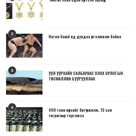
2
Нагоя башё ид дундаа үргэлжилж байна
3
УУЛ УУРХАЙН САЛБАРААС ОЛОХ ОРЛОГЫН
ТӨСӨӨЛЛӨӨ БУУРУУЛЛАА
4
450 тонн нүүрсийг битүүмжилж, 13 сая
төгрөгөөр торгожээ