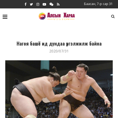
Баасан, 7-р сар 31
Нагоя башё ид дундаа үргэлжилж байна
2020/07/31