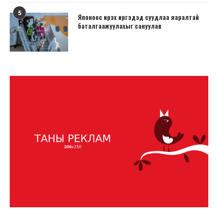
5
Японоос ирэх иргэдэд суудлаа яаралтай
баталгаажуулахыг сануулав