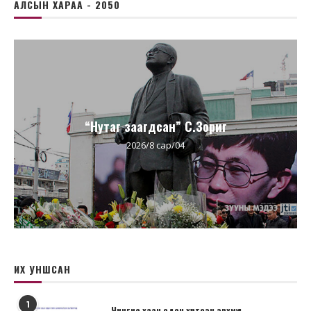
АЛСЫН ХАРАА - 2050
“Нутаг заагдсан” С.Зориг
2026/8 сар/04
ИХ УНШСАН
1
Чингис хаан одон хүртсэн эрхмүүд