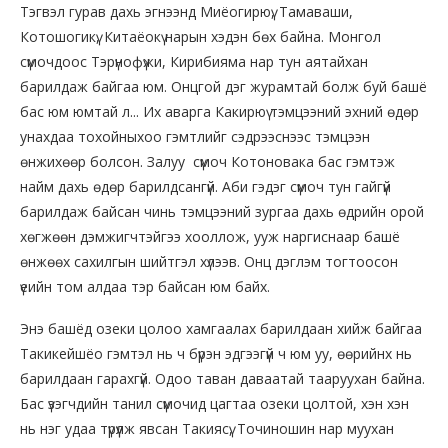
Тэгвэл гурав дахь эгнээнд Миёогирюү, Тамаваши,
Котошогикү, Китаёокү нарын хэдэн бөх байна. Монгол
сүмочдоос Тэрүнофүжи, Кирибияма нар тун аятайхан
барилдаж байгаа юм. Онцгой дэг журамтай болж буй башё
бас юм юмтай л... Их аварга Какирюү тэмцээний эхний өдөр
унахдаа тохойныхоо гэмтлийг сэдрээснээс тэмцээн
өнжихөөр болсон. Залуу сүмоч Котоновака бас гэмтэж
найм дахь өдөр барилдсангүй. Аби гэдэг сүмоч тун гайгүй
барилдаж байсан чинь тэмцээний зургаа дахь өдрийн орой
хөгжөөн дэмжигчтэйгээ хооллож, ууж наргиснаар башё
өнжөөх сахилгын шийтгэл хүлээв. Онц дэглэм тогтоосон
үеийн том алдаа тэр байсан юм байх.
Энэ башёд озеки цолоо хамгаалах барилдаан хийж байгаа
Такикейшёо гэмтэл нь ч бүрэн эдгээгүй ч юм уу, өөрийнх нь
барилдаан гарахгүй. Одоо таван даваатай тааруухан байна.
Бас үзэгчдийн танил сүмочид цагтаа озеки цолтой, хэн хэн
нь нэг удаа түрүүлж явсан Такиясү, Точиношин нар муухан