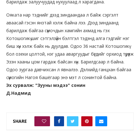
барилдаж залуучуудад нухуулаад л харагдана.
Ояката нар тэднийг дээд зиндаандаа л байж сэргэлт
аваасай гэсэн янзтай хэлж байна лээ. Дээд зиндаанд
барилдаж байгаа сүмочдын хамгийн ахмад нь гэх
Котошогикү шиг сэтгэлзүйн бэлтгэл тэдэнд алга гэдгийг нэг
биш хүн хэлж байх нь дуулдав. Одоо 36 настай Котошогикү
бол озеки цолтой, нэг удаа аваргуудыг бүгдийг орхиод түрүүлж
Эзэн хааны цом гардаж байсан хүн. Барилдсаар л байна.
Одоо зургаа давчихсан л явналээ. Дэлхийд ганцхан байгаа
сүмогийн Нагоя башёгаар энэ мэт л сонинтой байна.
Эх сурвалж: "Зууны мэдээ" сонин
Д.Надмид
SHARE
0