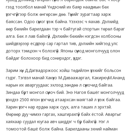
гээд тоолбол манай Үндэсний их баяр наадмын бөх
үзэгчгүйгээр болж өнгөрсөн дөө. Түүнийг зурагтаар харж
баяссан. Одоо сүмог үзэж байна. Үзэхээс ч яахав. Дэлхийд
өөр бөхийн барилдаан тэр ч байтугай спортын төрөл бараг
алга. Бөх л лав байхгүй. Дэлхийн бөхийн нэгдсэн холбооны
шийдвэрээр есдүгээр сар гартал тив, дэлхийн хийгээд улс
доторх тэмцээн ч болохгүй. Японы сүмод монголчууд олон
байдаг болохоор бид сонирхдог, үздэг.
Зарим хүн Д.Дагвадоржоос хойш төдийлэн үзэхийг больсон
гэдэг. Тэгвэл манай Хакүхо М.Даваажаргал, Какирюү М.Ананд
нарын их аваргуудаас эхлээд зөндөө л сүмочид байгаа.
Зиндаа бүрт монгол сүмоч бий. Энэ Нагоя башёг монголчууд
үзэхдээ 2500 япон үзэгчид атаархсан маягтай л үзэж байгаа.
Харин үзэгч нар ердөө харж суух, алга таших л эрхтэй.
Өөрөөр дуу чимээ гаргах, хашгирахгүй байх ёстой. Аваргыг
хаяхаар суудал юугаа авч шиддэг ч бүр байхгүй. Нэг л
томоотой башё болж байна. Барилдааны эхний найман