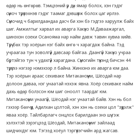
өдөр нь өнгөрөв. Тэмцээний үр дүн ямар болох, хэн гэдэг
сүмоч түрүүлэхнэв гэдэг таамаг дэвшүүлж болох цаг ирлээ.
Сүмочид ч барилдаандаа дасч би хэн бэ гэдгээ харуулж байх
шиг. Амжилтыг харвал их аварга Хакүхо М.Даваажаргал,
шинэхэн озеки Осанояма нар найм давж тавин хувиа хийв.
Түрүү бөх тэр хоёрын нэг байх өнгө ч харагдаж байна. Тэд
учраагаа тун зоволгүй давсаар байгаа. Даангүй Хакүхо учраа
бүртэйгээ тун ч удахгүй харагдана. Сүмогийн түүхэнд бичсэн 44
түрүүгээ нэгээр нэмэхээр л байна. Жинхэнэ их аварга юм даа.
Тэр хоёрын араас секиваке Митаканоүми, Шёодай нар
долоон даваа, нэг унаатай нэхэж явна. Хоёр секиваке найм
дахь өдөр болзсон юм шиг оноолт таардаг юм.
Митаканоүми унаагүй, Шёодай нэг унаатай байв. Хэн нь бол
гэхээр бөхчүүд. Адилхан цолтой, хэн хэн нь озеки цол "зүүдэлж"
яваа хоёр. Тайлбарлагч онцлох барилдаан энэ шүү гэж
хэлэхтэй зэрэгцээд Шёодай, Митаканоүмиг зайлаад
шидчихдэг юм. Тэгээд хоёул тэргүүлэгчийн ард жагсав.