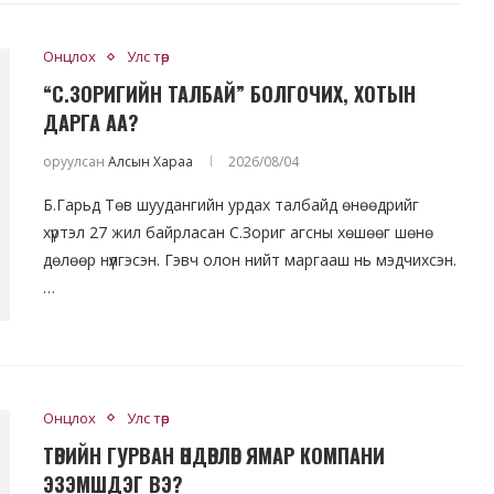
Онцлох
Улс төр
“С.ЗОРИГИЙН ТАЛБАЙ” БОЛГОЧИХ, ХОТЫН
ДАРГА АА?
оруулсан
Алсын Хараа
2026/08/04
Б.Гарьд Төв шуудангийн урдах талбайд өнөөдрийг
хүртэл 27 жил байрласан С.Зориг агсны хөшөөг шөнө
дөлөөр нүүлгэсэн. Гэвч олон нийт маргааш нь мэдчихсэн.
…
Онцлох
Улс төр
ТӨРИЙН ГУРВАН ӨНДӨРЛӨГ ЯМАР КОМПАНИ
ЭЗЭМШДЭГ ВЭ?