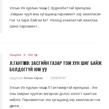
Улсын Их хурлын гишүүн С.Эрдэнэбаттай ярилцлаа.
-Хаврын чуулганы хугацаанд парламент хэр ажилласан
гэж та харж байгаа вэ? -Нэлээд ачаалалтай ажиллаа.
Шинэ парламент…
Онцлох
Улс төр
Л.ГАНТӨМӨР: ЗАСГИЙН ГАЗАР ТОМ ХҮН ШИГ БАЙЖ
БОЛДОГГҮЙ ЮМ УУ
оруулсан
Алсын Хараа
2026/07/07
Улсын Их хурлын гишүүн Л.Гантөмөртэй ярилцлаа. -Энэ
оны хаврын чуулган өнгөрсөн долоо хоногт хаалтаа
хийлээ. Парламентыг энэ хугацаанд хэр ажилласан гэж
дүгнэж…