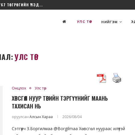
767 ТӨГРӨГИЙН ҮНЭД...
УЛС ТӨР
Э
НИЙГЭМ
ЛАЛ:
УЛС ТӨР
Онцлох
Улс төр
тулга хоёр
Б.Цогтгэрэл: Ж.Эпштейн
ХӨВСГӨЛ НУУР ТӨРИЙН ТЭРГҮҮНИЙГ МААНЬ
алагдаж
Оюутолгой, Дубайн гэрээний
ТАХИСАН НЬ
н" бэ?
лоббиг хийсэн нь...
8
2026/5 сар/05
оруулсан
Алсын Хараа
2026/08/04
Сэтгүүлч З.Боргилмаа @Borgilmaa Хөвсгөл нуураас илүүтэй