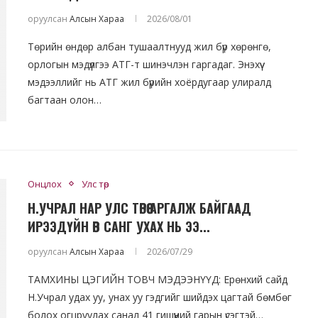
оруулсан
Алсын Хараа
2026/08/01
Төрийн өндөр албан тушаалтнууд жил бүр хөрөнгө,
орлогын мэдүүлгээ АТГ-т шинэчлэн гаргадаг. Энэхүү
мэдээллийг нь АТГ жил бүрийн хоёрдугаар улиралд
багтаан олон…
Онцлох
Улс төр
Н.УЧРАЛ НАР УЛС ТӨРӨӨ АРГАЛЖ БАЙГААД
ИРЭЭДҮЙН ӨВ САНГ УХАХ НЬ ЭЭ...
оруулсан
Алсын Хараа
2026/07/29
ТАМХИНЫ ЦЭГИЙН ТОВЧ МЭДЭЭНҮҮД: Ерөнхий сайд
Н.Учрал удах уу, унах уу гэдгийг шийдэх цагтай бөмбөг
болох огцруулах санал 41 гишүүний гарын үсэгтэй…