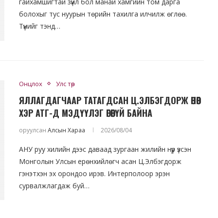
гайхамшигтай зүйл бол манай хамгийн том дарга
болохыг тус нуурын төрийн тахилга илчилж өглөө.
Түүнийг тэнд…
Онцлох
Улс төр
ЯЛЛАГДАГЧААР ТАТАГДСАН Ц.ЭЛБЭГДОРЖ ӨНӨӨГ
ХЭР АТГ-Д МЭДҮҮЛЭГ ӨГӨӨГҮЙ БАЙНА
оруулсан
Алсын Хараа
2026/08/04
АНУ руу хилийн дээс даваад зургаан жилийн нүүр үзсэн
Монголын Улсын ерөнхийлөгч асан Ц.Элбэгдорж
гэнэтхэн эх орондоо ирэв. Интерполоор эрэн
сурвалжлагдаж буй…