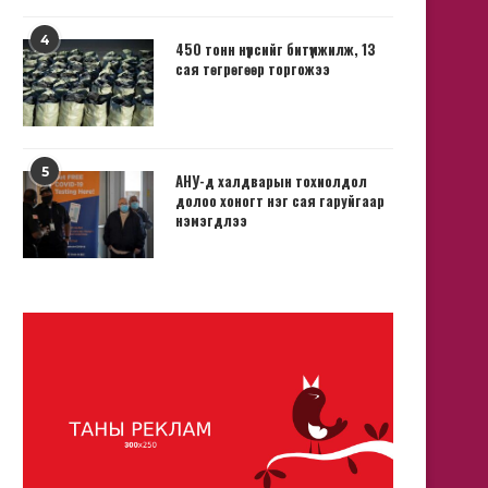
4
450 тонн нүүрсийг битүүмжилж, 13
сая төгрөгөөр торгожээ
5
АНУ-д халдварын тохиолдол
долоо хоногт нэг сая гаруйгаар
нэмэгдлээ