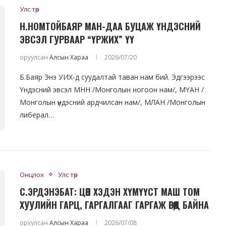
Улс төр
Н.НОМТОЙБАЯР МАН-ДАА БУЦАЖ ҮНДЭСНИЙ
ЭВСЭЛ ГУРВААР “ҮРЖИХ” ҮҮ
оруулсан
Алсын Хараа
2026/07/20
Б.Баяр Энэ УИХ-д суудалтай таван нам бий. Эдгээрээс
Үндэсний эвсэл МНН /Монголын ногоон нам/, МҮАН /
Монголын үндэсний ардчилсан нам/, МЛАН /Монголын
либерал…
Онцлох
Улс төр
С.ЭРДЭНЭБАТ: ЦӨӨН ХЭДЭН ХҮМҮҮСТ МАШ ТОМ
ХУУЛИЙН ГАРЦ, ГАРГАЛГААГ ГАРГАЖ ӨГӨӨД БАЙНА
оруулсан
Алсын Хараа
2026/07/08