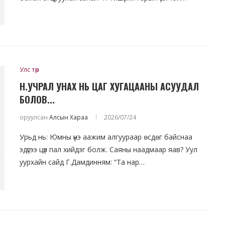
Улс төр
Н.УЧРАЛ УНАХ НЬ ЦАГ ХУГАЦААНЫ АСУУДАЛ
БОЛОВ...
оруулсан
Алсын Хараа
2026/07/24
Урьд нь: Юмны үнэ аажим алгуураар өсдөг байснаа
эдүгээ цүл пал хийдэг болж. Саяны наадмаар яав? Уул
уурхайн сайд Г.Дамдинням: “Та нар…