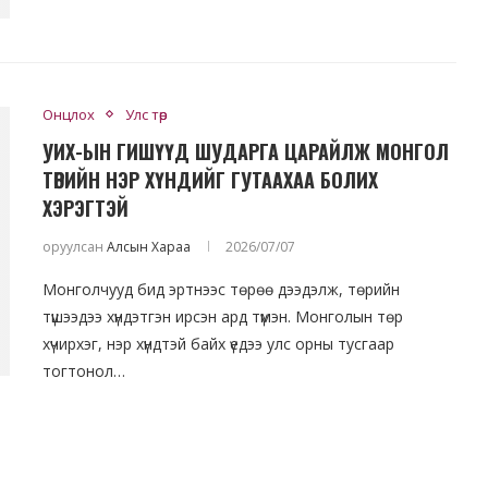
Онцлох
Улс төр
УИХ-ЫН ГИШҮҮД ШУДАРГА ЦАРАЙЛЖ МОНГОЛ
ТӨРИЙН НЭР ХҮНДИЙГ ГУТААХАА БОЛИХ
ХЭРЭГТЭЙ
оруулсан
Алсын Хараа
2026/07/07
Монголчууд бид эртнээс төрөө дээдэлж, төрийн
түшээдээ хүндэтгэн ирсэн ард түмэн. Монголын төр
хүчирхэг, нэр хүндтэй байх үедээ улс орны тусгаар
тогтонол…