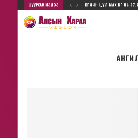
ШУУРХАЙ МЭДЭЭ
ҮХРИЙН ЦУЛ МАХ КГ НЬ 37,
АНГИ
Ц.Элбэгдорж, Х.Бат
-Эрдэнэ: Нүүрс, зэсийн
юугаараа барьца
ийг албан ёсны төр нь...
Эпштейнд "элссэ
2026/6 сар/03
2026/5 сар/0