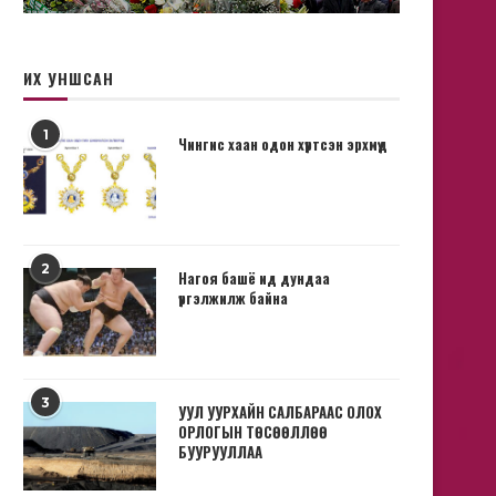
ИХ УНШСАН
1
Чингис хаан одон хүртсэн эрхмүүд
2
Нагоя башё ид дундаа
үргэлжилж байна
3
УУЛ УУРХАЙН САЛБАРААС ОЛОХ
ОРЛОГЫН ТӨСӨӨЛЛӨӨ
БУУРУУЛЛАА