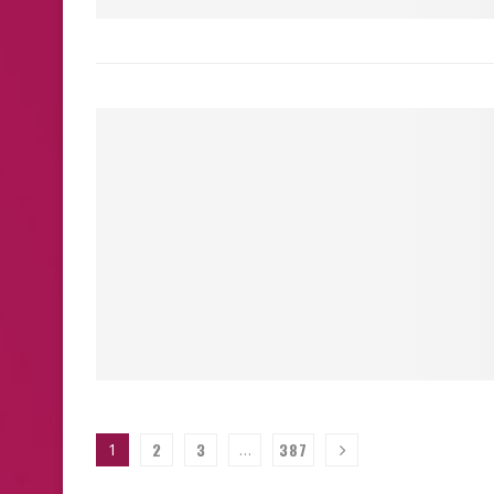
2
3
387
1
…