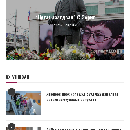
“Нутаг заагдсан” С.Зориг
2026/8 сар/04
ИХ УНШСАН
1
Японоос ирэх иргэдэд суудлаа яаралтай
баталгаажуулахыг сануулав
2
АНУ-д халдварын тохиолдол долоо хоногт