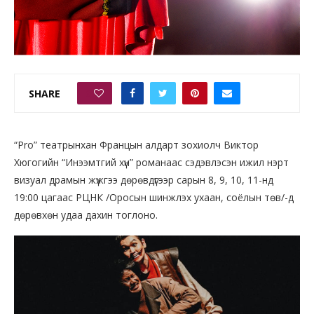
SHARE
0
“Pro” театрынхан Францын алдарт зохиолч Виктор
Хюгогийн “Инээмтгий хүн” романаас сэдэвлэсэн ижил нэрт
визуал драмын жүжгээ дөрөвдүгээр сарын 8, 9, 10, 11-нд
19:00 цагаас РЦНК /Оросын шинжлэх ухаан, соёлын төв/-д
дөрөвхөн удаа дахин тоглоно.