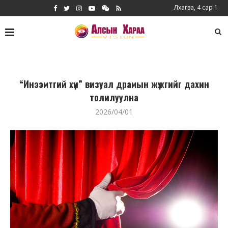
Лхагва, 4 сар 1
“Инээмтгий хүн” визуал драмын жүжгийг дахин
толилуулна
2026/04/01