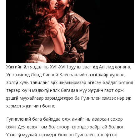
Жүжгийн үйл явдал нь XVII-XVIII зууны зааг үед Англид өрнөнө.
Уг зохиолд Лорд Линней Кленчарлийн азгүй хайр дурлал,
золгүй хувь тавиланг зүрх шимширмээр өгүүлсэн байдаг бөгөөд
тэрээр юу ч мэдэхгүй нялх багадаа муу хүмүүсийн гарт орж
үзэшгүй муухайгаар зэрэмдэглүүлэх ба Гуинплен хэмээх нэр зүүж
хэрмэл жүжигчин болно.
Гуинплений бага байхдаа олж амийг нь аварсан сохор
охин Дея өсөж том болсноор нэгэндээ хайртай болдог.
Үзэшгүй муухай зэрэмдэг болсон Гуинплен, хосгүй гоо