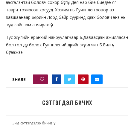
үзэсгэлэнтэй боловч сохор бүсгүй Дея нар бие биедээ яг
таарч тохирсон хосууд. Хожим нь Гуинплен ховор аз
завшаанаар өөрийн Лорд байр сууринд хүрэх боловч энэ нь
түүнд сайн юм авчирахгүй.
Тус жүжгийн ерөнхий найруулагчаар Б.Даваасүрэн ажилласан
бол гол дүр болох Гуинплений дүрийг жүжигчин Б.Билгүүн
бүтээжээ.
SHARE
0
СЭТГЭГДЭЛ БИЧИХ