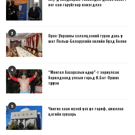
нэг сая гаруйгаар нэмэгдлээ
3
Орос-Украины хэлэлцээний гурав дахь үе
шат Польш-Беларусийн хилийн бүсэд болно
4
“Монгол бахархлын өдөр”-т зориулсан
барилдаанд улсын гарьд Ө.Бат-Орших
түрүүлэв
5
Чингис хаан музей үзэх үнэ тариф, ажиллах
цагийн хуваарь