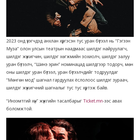
2023 онд үзэгчдэд анхлан хүргэсэн тус уран бүтээл нь “Гэгээн
Муза” олон улсын театрын наадмаас шилдэг найруулагч,
шилдэг жүжигчин, шилдэг хөгжмийн зохиолч, шилдэг залуу
уран бүтээлч, “Шинэ эрин” номинацад шилдгээр тодорч, мөн
оны шилдэг уран бүтээл, уран бүтээлчдийг тодруулдаг
“Мөнгөн мод” шагнал гардуулах ёслолоос шилдэг зураач,
шилдэг жүжигчний шагналыг тус тус хүртэж байв.
“Инээмтгий хүн” жүжгийн тасалбарыг
Ticket.mn
-ээс авах
боломжтой.