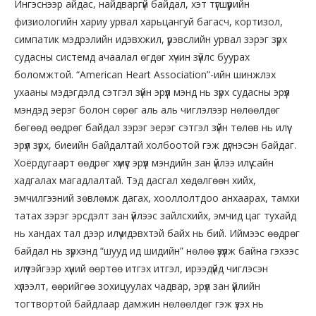
Ингэснээр айдас, найдваргүй байдал, хэт түгшүүрийн
физиологийн хариу урвал харьцангуй багасч, кортизол,
симпатик мэдрэлийн идэвхжил, үрэвслийн урвал зэрэг зүрх
судасны системд ачаалал өгдөг хүчин зүйлс буурах
боломжтой. “American Heart Association”-ийн шинжлэх
ухааны мэдэгдэлд сэтгэл зүйн эрүүл мэнд нь зүрх судасны эрүүл
мэндэд эерэг болон сөрөг аль аль чиглэлээр нөлөөлдөг
бөгөөд өөдрөг байдал зэрэг эерэг сэтгэл зүйн төлөв нь илүү
эрүүл зүрх, биеийн байдалтай холбоотой гэж дүгнэсэн байдаг.
Хоёрдугаарт өөдрөг хүмүүс эрүүл мэндийн зан үйлээ илүү сайн
хадгалах магадлалтай. Тэд дасгал хөдөлгөөн хийх,
эмчилгээний зөвлөмж дагах, хооллолтдоо анхаарах, тамхи
татах зэрэг эрсдэлт зан үйлээс зайлсхийх, эмчид цаг тухайд
нь хандах тал дээр илүү идэвхтэй байх нь бий. Иймээс өөдрөг
байдал нь зүрхэнд “шууд ид шидийн” нөлөө үзүүлж байна гэхээс
илүүтэйгээр хүний өөртөө итгэх итгэл, ирээдүйд чиглэсэн
хүлээлт, өөрийгөө зохицуулах чадвар, эрүүл зан үйлийн
тогтвортой байдлаар дамжин нөлөөлдөг гэж үзэх нь