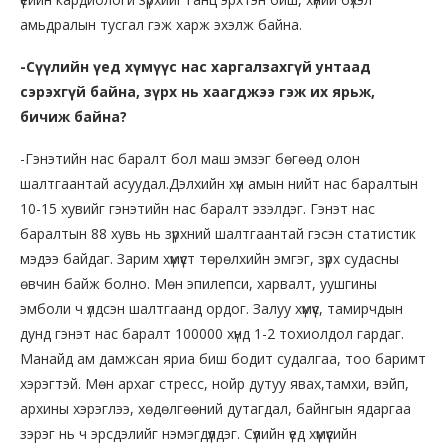
амьдралын тусгал гэж харж эхэлж байна.
-Сүүлийн үед хүмүүс нас харгалзахгүй унтаад
сэрэхгүй байна, зүрх нь хаагджээ гэж их ярьж,
бичиж байна?
-Гэнэтийн нас баралт бол маш эмзэг бөгөөд олон
шалтгаантай асуудал.Дэлхийн хүн амын нийт нас баралтын
10-15 хувийг гэнэтийн нас баралт эзэлдэг. Гэнэт нас
баралтын 88 хувь нь зүрхний шалтгаантай гэсэн статистик
мэдээ байдаг. Зарим хүмүүст төрөлхийн эмгэг, зүрх судасны
өвчин байж болно. Мөн эпилепси, харвалт, уушгины
эмболи ч үлдсэн шалтгаанд ордог. Залуу хүмүүс, тамирчдын
дунд гэнэт нас баралт 100000 хүнд 1-2 тохиолдол гардаг.
Манайд ам дамжсан яриа биш бодит судалгаа, тоо баримт
хэрэгтэй. Мөн архаг стресс, нойр дутуу явах,тамхи, вэйп,
архины хэрэглээ, хөдөлгөөний дутагдал, байнгын ядаргаа
зэрэг нь ч эрсдэлийг нэмэгдүүлдэг. Сүүлийн үед хүмүүсийн