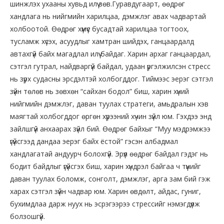
шинжлэх ухааны хувьд илүү зөв.Гуравдугаарт, өөдрөг
хандлага нь нийгмийн харилцаа, дэмжлэг авах чадвартай
холбоотой. Өөдрөг хүмүүс бусадтай харилцаа тогтоох,
тусламж хүсэх, асуудлыг хамтран шийдэх, ганцаардалд
автахгүй байх магадлал илүү байдаг. Харин архаг ганцаардал,
сэтгэл гутрал, найдваргүй байдал, удаан үргэлжилсэн стресс
нь зүрх судасны эрсдэлтэй холбогддог. Тиймээс эерэг сэтгэл
зүйн төлөв нь зөвхөн “сайхан бодол” биш, харин хүний
нийгмийн дэмжлэг, даван туулах стратеги, амьдралын хэв
маягтай холбогддог өргөн хүрээний хүчин зүйл юм. Гэхдээ энд
зайлшгүй анхаарах зүйл бий. Өөдрөг байхыг “Муу мэдрэмжээ
үгүйсгээд дандаа эерэг байх ёстой” гэсэн албадмал
хандлагатай андуурч болохгүй. Эрүүл өөдрөг байдал гэдэг нь
бодит байдлыг үгүйсгэх биш, харин хүндрэл байгаа ч түүнийг
даван туулах боломж, сонголт, дэмжлэг, арга зам бий гэж
харах сэтгэл зүйн чадвар юм. Харин өвдөлт, айдас, гуниг,
бухимдлаа дарж нуух нь эсрэгээрээ стрессийг нэмэгдүүлж
болзошгүй.