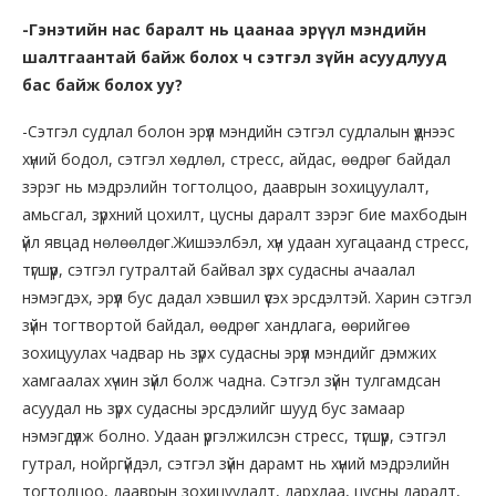
-Гэнэтийн нас баралт нь цаанаа эрүүл мэндийн
шалтгаантай байж болох ч сэтгэл зүйн асуудлууд
бас байж болох уу?
-Сэтгэл судлал болон эрүүл мэндийн сэтгэл судлалын үүднээс
хүний бодол, сэтгэл хөдлөл, стресс, айдас, өөдрөг байдал
зэрэг нь мэдрэлийн тогтолцоо, дааврын зохицуулалт,
амьсгал, зүрхний цохилт, цусны даралт зэрэг бие махбодын
үйл явцад нөлөөлдөг.Жишээлбэл, хүн удаан хугацаанд стресс,
түгшүүр, сэтгэл гутралтай байвал зүрх судасны ачаалал
нэмэгдэх, эрүүл бус дадал хэвшил үүсэх эрсдэлтэй. Харин сэтгэл
зүйн тогтвортой байдал, өөдрөг хандлага, өөрийгөө
зохицуулах чадвар нь зүрх судасны эрүүл мэндийг дэмжих
хамгаалах хүчин зүйл болж чадна. Сэтгэл зүйн тулгамдсан
асуудал нь зүрх судасны эрсдэлийг шууд бус замаар
нэмэгдүүлж болно. Удаан үргэлжилсэн стресс, түгшүүр, сэтгэл
гутрал, нойргүйдэл, сэтгэл зүйн дарамт нь хүний мэдрэлийн
тогтолцоо, дааврын зохицуулалт, дархлаа, цусны даралт,