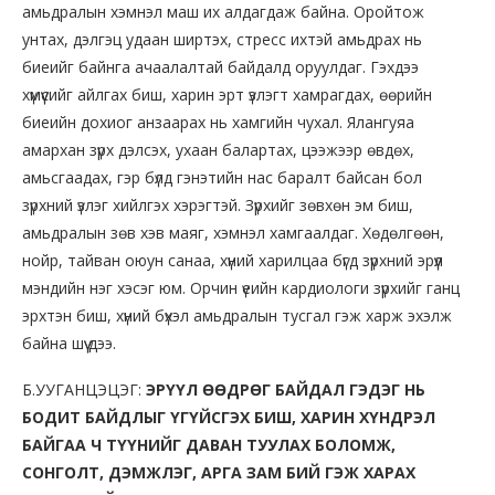
амьдралын хэмнэл маш их алдагдаж байна. Оройтож
унтах, дэлгэц удаан ширтэх, стресс ихтэй амьдрах нь
биеийг байнга ачаалалтай байдалд оруулдаг. Гэхдээ
хүмүүсийг айлгах биш, харин эрт үзлэгт хамрагдах, өөрийн
биеийн дохиог анзаарах нь хамгийн чухал. Ялангуяа
амархан зүрх дэлсэх, ухаан балартах, цээжээр өвдөх,
амьсгаадах, гэр бүлд гэнэтийн нас баралт байсан бол
зүрхний үзлэг хийлгэх хэрэгтэй. Зүрхийг зөвхөн эм биш,
амьдралын зөв хэв маяг, хэмнэл хамгаалдаг. Хөдөлгөөн,
нойр, тайван оюун санаа, хүний харилцаа бүгд зүрхний эрүүл
мэндийн нэг хэсэг юм. Орчин үеийн кардиологи зүрхийг ганц
эрхтэн биш, хүний бүхэл амьдралын тусгал гэж харж эхэлж
байна шүү дээ.
Б.УУГАНЦЭЦЭГ:
ЭРҮҮЛ ӨӨДРӨГ БАЙДАЛ ГЭДЭГ НЬ
БОДИТ БАЙДЛЫГ ҮГҮЙСГЭХ БИШ, ХАРИН ХҮНДРЭЛ
БАЙГАА Ч ТҮҮНИЙГ ДАВАН ТУУЛАХ БОЛОМЖ,
СОНГОЛТ, ДЭМЖЛЭГ, АРГА ЗАМ БИЙ ГЭЖ ХАРАХ