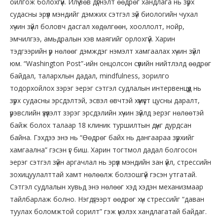
ойлгож болохгүй. Илүү зөв дүгнэлт өөдрөг хандлага нь зүрх
судасны эрүүл мэндийг дэмжих сэтгэл зүй биологийн чухал
хүчин зүйл боловч дасгал хөдөлгөөн, хооллолт, нойр,
эмчилгээ, амьдралын хэв маягийг орлохгүй. Харин
тэдгээрийн үр нөлөөг дэмждэг нэмэлт хамгаалах хүчин зүйл
юм. “Washington Post”-ийн онцолсон сүүлийн нийтлэлд өөдрөг
байдал, талархлын дадал, mindfulness, зорилго
тодорхойлох зэрэг эерэг сэтгэл судлалын интервенцүүд нь
зүрх судасны эрсдэлтэй, эсвэл өвчтэй хүмүүст цусны даралт,
үрэвслийн үзүүлэлт зэрэг эрсдэлийн хүчин зүйлд эерэг нөлөөтэй
байж болох талаар 18 клиник туршилтын дүнг дурдсан
байна. Гэхдээ энэ нь “Өөдрөг байх нь дангаараа зүрхийг
хамгаална” гэсэн үг биш. Харин тогтмол дадал болгосон
эерэг сэтгэл зүйн аргачлал нь эрүүл мэндийн зан үйл, стрессийн
зохицуулалттай хамт нөлөөлж болзошгүй гэсэн утгатай.
Сэтгэл судлалын хувьд энэ нөлөөг хэд хэдэн механизмаар
тайлбарлаж болно. Нэгдүгээрт өөдрөг хүн стрессийг “даван
туулах боломжтой сорилт” гэж үнэлэх хандлагатай байдаг.