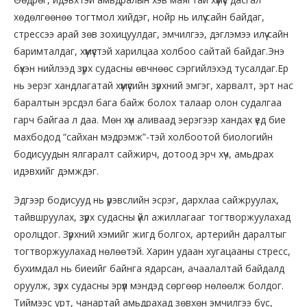
хөдөлгөөнөө тогтмол хийдэг, нойр нь илүү сайн байдаг,
стрессээ арай зөв зохицуулдаг, эмчилгээ, дэглэмээ илүү сайн
баримталдаг, хүмүүстэй харилцаа холбоо сайтай байдаг.Энэ
бүхэн нийлээд зүрх судасны өвчнөөс сэргийлэхэд тусалдаг.Ер
нь эерэг хандлагатай хүмүүсийн зүрхний эмгэг, харвалт, эрт нас
баралтын эрсдэл бага байж болох талаар олон судалгаа
гарч байгаа л даа. Мөн хүн аливаад эерэгээр хандах үед бие
махбодод “сайхан мэдрэмж”-тэй холбоотой биологийн
бодисуудын ялгаралт сайжирч, дотоод эрч хүч, амьдрах
идэвхийг дэмждэг.
Эдгээр бодисууд нь үрэвслийн эсрэг, дархлаа сайжруулах,
тайвшруулах, зүрх судасны үйл ажиллагааг тогтворжуулахад
оролцдог. Зүрхний хэмийг жигд болгох, артерийн даралтыг
тогтворжуулахад нөлөөтэй. Харин удаан хугацааны стресс,
бухимдал нь биеийг байнга ядарсан, ачаалалтай байдалд
оруулж, зүрх судасны эрүүл мэндэд сөргөөр нөлөөлж болдог.
Тиймээс урт, чанартай амьдрахад зөвхөн эмчилгээ бус,