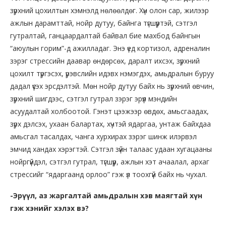
зүрхний цохилтын хэмнэлд нөлөөлдөг. Хүн олон сар, жилээр
ажлын дарамттай, нойр дутуу, байнга түгшүүртэй, сэтгэл
гутралтай, ганцаардалтай байвал бие махбод байнгын
“аюулын горим”-д ажилладаг. Энэ үед кортизол, адреналин
зэрэг стрессийн даавар өндөрсөх, даралт ихсэх, зүрхний
цохилт түргэсэх, үрэвслийн идэвх нэмэгдэх, амьдралын буруу
дадал үүсэх эрсдэлтэй. Мөн нойр дутуу байх нь зүрхний өвчин,
зүрхний шигдээс, сэтгэл гутрал зэрэг эрүүл мэндийн
асуудалтай холбоотой. Гэнэт цээжээр өвдөх, амьсгаадах,
зүрх дэлсэх, ухаан балартах, хүчтэй ядаргаа, унтаж байхдаа
амьсгал тасалдах, чанга хурхирах зэрэг шинж илэрвэл
эмчид хандах хэрэгтэй. Сэтгэл зүйн талаас удаан хугацааны
нойргүйдэл, сэтгэл гутрал, түгшүүр, ажлын хэт ачаалал, архаг
стрессийг “ядаргаанд орлоо” гэж үл тоохгүй байх нь чухал.
-Эрүүл, аз жаргалтай амьдралын хэв маягтай хүн
гэж хэнийг хэлэх вэ?