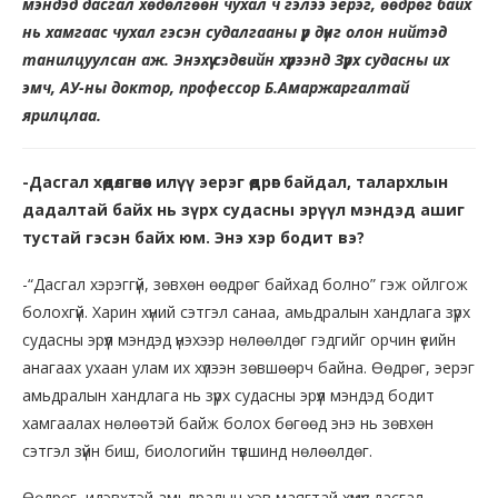
мэндэд дасгал хөдөлгөөн чухал ч гэлээ эерэг, өөдрөг байх
нь хамгаас чухал гэсэн судалгааны үр дүнг олон нийтэд
танилцуулсан аж. Энэхүү сэдвийн хүрээнд Зүрх судасны их
эмч, АУ-ны доктор, профессор Б.Амаржаргалтай
ярилцлаа.
-Дасгал хөдөлгөөнөөс илүү эерэг өөдрөг байдал, талархлын
дадалтай байх нь зүрх судасны эрүүл мэндэд ашиг
тустай гэсэн байх юм. Энэ хэр бодит вэ?
-“Дасгал хэрэггүй, зөвхөн өөдрөг байхад болно” гэж ойлгож
болохгүй. Харин хүний сэтгэл санаа, амьдралын хандлага зүрх
судасны эрүүл мэндэд үнэхээр нөлөөлдөг гэдгийг орчин үеийн
анагаах ухаан улам их хүлээн зөвшөөрч байна. Өөдрөг, эерэг
амьдралын хандлага нь зүрх судасны эрүүл мэндэд бодит
хамгаалах нөлөөтэй байж болох бөгөөд энэ нь зөвхөн
сэтгэл зүйн биш, биологийн түвшинд нөлөөлдөг.
Өөдрөг, идэвхтэй амьдралын хэв маягтай хүмүүс дасгал