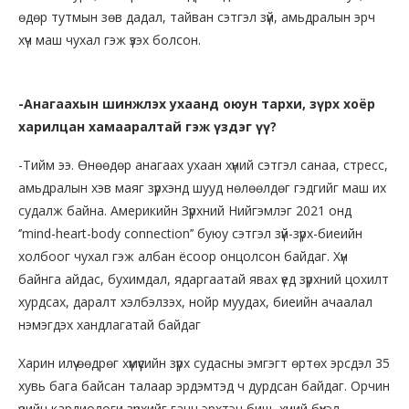
өдөр тутмын зөв дадал, тайван сэтгэл зүй, амьдралын эрч
хүч маш чухал гэж үзэх болсон.
-Анагаахын шинжлэх ухаанд оюун тархи, зүрх хоёр
харилцан хамааралтай гэж үздэг үү?
-Тийм ээ. Өнөөдөр анагаах ухаан хүний сэтгэл санаа, стресс,
амьдралын хэв маяг зүрхэнд шууд нөлөөлдөг гэдгийг маш их
судалж байна. Америкийн Зүрхний Нийгэмлэг 2021 онд
‘’mind-heart-body connection’’ буюу сэтгэл зүй-зүрх-биеийн
холбоог чухал гэж албан ёсоор онцолсон байдаг. Хүн
байнга айдас, бухимдал, ядаргаатай явах үед зүрхний цохилт
хурдсах, даралт хэлбэлзэх, нойр муудах, биеийн ачаалал
нэмэгдэх хандлагатай байдаг
Харин илүү өөдрөг хүмүүсийн зүрх судасны эмгэгт өртөх эрсдэл 35
хувь бага байсан талаар эрдэмтэд ч дурдсан байдаг. Орчин
үеийн кардиологи зүрхийг ганц эрхтэн биш, хүний бүхэл