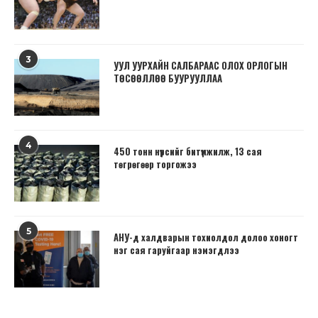
3
УУЛ УУРХАЙН САЛБАРААС ОЛОХ ОРЛОГЫН
ТӨСӨӨЛЛӨӨ БУУРУУЛЛАА
4
450 тонн нүүрсийг битүүмжилж, 13 сая
төгрөгөөр торгожээ
5
АНУ-д халдварын тохиолдол долоо хоногт
нэг сая гаруйгаар нэмэгдлээ