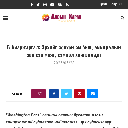
Пүрэв, 5 сар 28
Б.Амаржаргал: Зүрхийг зөвхөн эм биш, амьдралын
зөв хэв маяг, хэмнэл хамгаалдаг
2026/05/28
SHARE
0
"Washington Post" сонины саяхны дугаарт нэгэн
сонирхолтой судалгааг нийтэлжээ. Зүрх судасны эрүүл