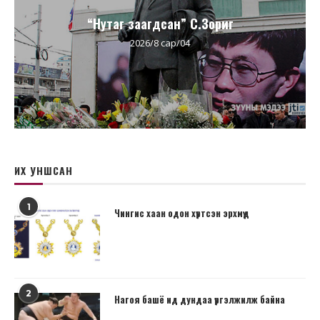
“Нутаг заагдсан” С.Зориг
2026/8 сар/04
ИХ УНШСАН
1
Чингис хаан одон хүртсэн эрхмүүд
2
Нагоя башё ид дундаа үргэлжилж байна