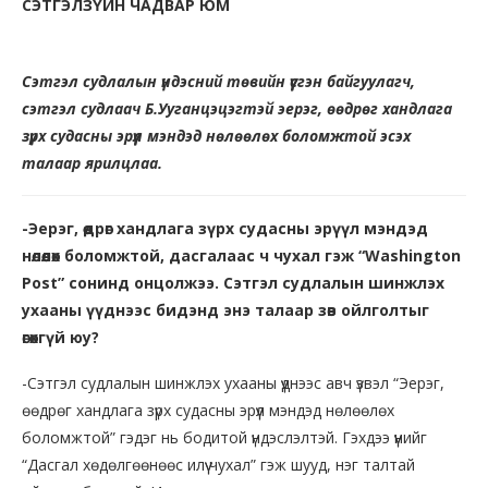
СЭТГЭЛЗҮЙН ЧАДВАР
ЮМ
Сэтгэл судлалын үндэсний төвийн үүсгэн байгуулагч,
сэтгэл судлаач Б.Ууганцэцэгтэй эерэг, өөдрөг хандлага
зүрх судасны эрүүл мэндэд нөлөөлөх боломжтой эсэх
талаар ярилцлаа.
-Эерэг, өөдрөг хандлага зүрх судасны эрүүл мэндэд
нөлөөлөх боломжтой, дасгалаас ч чухал гэж “Washington
Post” сонинд онцолжээ. Сэтгэл судлалын шинжлэх
ухааны үүднээс бидэнд энэ талаар зөв ойлголтыг
өгөхгүй юу?
-Сэтгэл судлалын шинжлэх ухааны үүднээс авч үзвэл “Эерэг,
өөдрөг хандлага зүрх судасны эрүүл мэндэд нөлөөлөх
боломжтой” гэдэг нь бодитой үндэслэлтэй. Гэхдээ үүнийг
“Дасгал хөдөлгөөнөөс илүү чухал” гэж шууд, нэг талтай