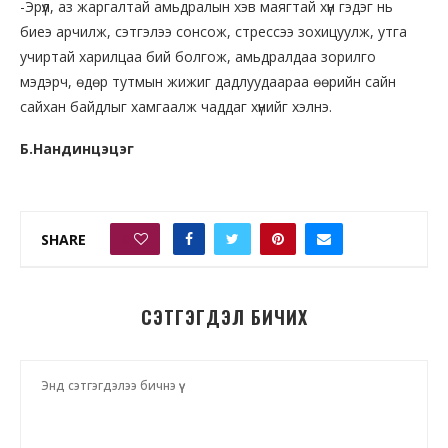
-Эрүүл, аз жаргалтай амьдралын хэв маягтай хүн гэдэг нь
биеэ арчилж, сэтгэлээ сонсож, стрессээ зохицуулж, утга
учиртай харилцаа бий болгож, амьдралдаа зорилго
мэдэрч, өдөр тутмын жижиг дадлуудаараа өөрийн сайн
сайхан байдлыг хамгаалж чаддаг хүнийг хэлнэ.
Б.Нандинцэцэг
SHARE
0
СЭТГЭГДЭЛ БИЧИХ