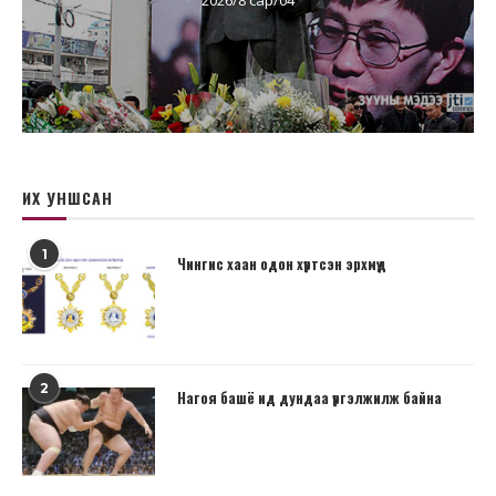
ИХ УНШСАН
1
Чингис хаан одон хүртсэн эрхмүүд
2
Нагоя башё ид дундаа үргэлжилж байна