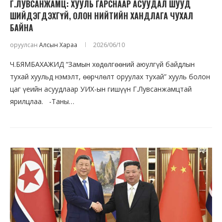
Г.ЛУВСАНЖАМЦ: ХУУЛЬ ГАРСНААР АСУУДАЛ ШУУД
ШИЙДЭГДЭХГҮЙ, ОЛОН НИЙТИЙН ХАНДЛАГА ЧУХАЛ
БАЙНА
оруулсан
Алсын Хараа
2026/06/10
Ч.БЯМБАХАЖИД “Замын хөдөлгөөний аюулгүй байдлын
тухай хуульд нэмэлт, өөрчлөлт оруулах тухай” хууль болон
цаг үеийн асуудлаар УИХ-ын гишүүн Г.Лувсанжамцтай
ярилцлаа. -Таны…