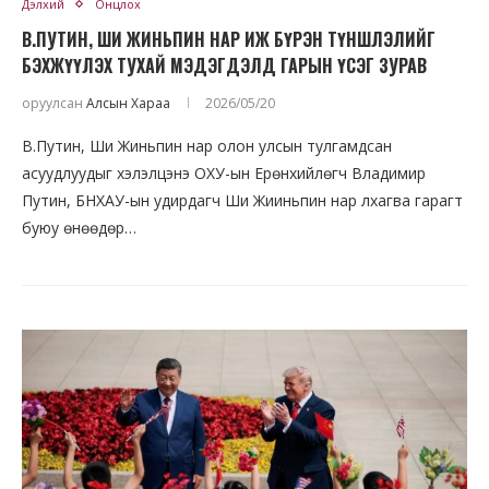
Дэлхий
Онцлох
В.ПУТИН, ШИ ЖИНЬПИН НАР ИЖ БҮРЭН ТҮНШЛЭЛИЙГ
БЭХЖҮҮЛЭХ ТУХАЙ МЭДЭГДЭЛД ГАРЫН ҮСЭГ ЗУРАВ
оруулсан
Алсын Хараа
2026/05/20
В.Путин, Ши Жиньпин нар олон улсын тулгамдсан
асуудлуудыг хэлэлцэнэ ОХУ-ын Ерөнхийлөгч Владимир
Путин, БНХАУ-ын удирдагч Ши Жииньпин нар лхагва гарагт
буюу өнөөдөр…