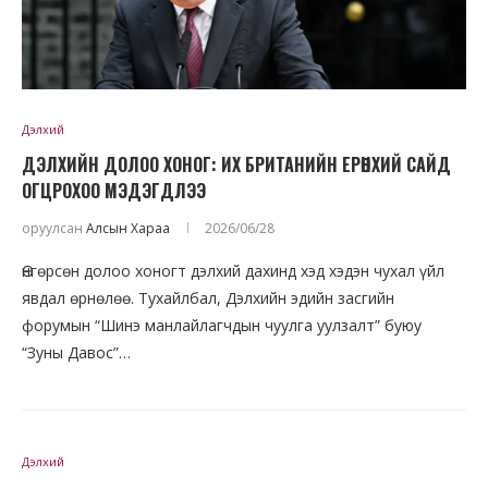
Дэлхий
ДЭЛХИЙН ДОЛОО ХОНОГ: ИХ БРИТАНИЙН ЕРӨНХИЙ САЙД
ОГЦРОХОО МЭДЭГДЛЭЭ
оруулсан
Алсын Хараа
2026/06/28
Өнгөрсөн долоо хоногт дэлхий дахинд хэд хэдэн чухал үйл
явдал өрнөлөө. Тухайлбал, Дэлхийн эдийн засгийн
форумын “Шинэ манлайлагчдын чуулга уулзалт” буюу
“Зуны Давос”…
Дэлхий