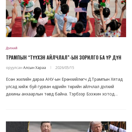
Дэлхий
ТРАМПЫН “ТҮҮХЭН АЙЛЧЛАЛ”-ЫН ЗОРИЛГО БА ҮР ДҮН
оруулсан
Алсын Хараа
2026/05/15
Есөн жилийн дараа АНУ-ын Ерөнхийлөгч Д.Трампын Хятад
улсад хийж буй гурван өдрийн төрийн айлчлал дэлхий
дахины анхаарлын төвд байна. Тэрбээр Бээжин хотод…