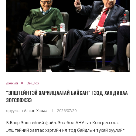
Дэлхий
Онцлох
“ЭПШТЕЙНТЭЙ ХАРИЛЦААТАЙ БАЙСАН” ГЭЭД ХАНДИВАА
ЗОГСООЖЭЭ
оруулсан
Алсын Хараа
2026/07/20
Б.Баяр Эпштейний файл. Энэ бол АНУ-ын Конгрессоос
Эпштэйний хавтас хэргийн ил тод байдлын тухай хуулийг