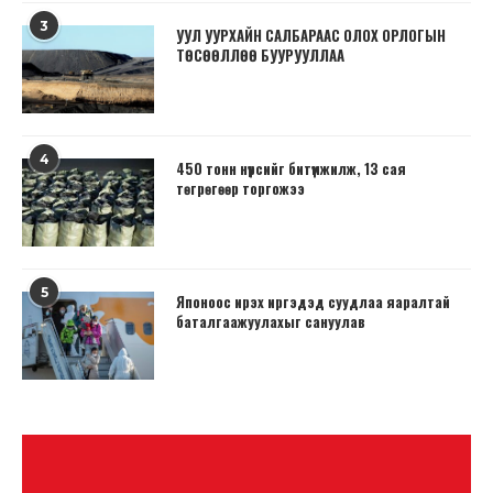
3
УУЛ УУРХАЙН САЛБАРААС ОЛОХ ОРЛОГЫН
ТӨСӨӨЛЛӨӨ БУУРУУЛЛАА
4
450 тонн нүүрсийг битүүмжилж, 13 сая
төгрөгөөр торгожээ
5
Японоос ирэх иргэдэд суудлаа яаралтай
баталгаажуулахыг сануулав