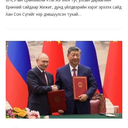
Ерөнхий сайдаар Жижиг, дунд үйлдвэрийн хэрэг эрхлэх сайд
Хан Сон Сүгийг нэр дэвшүүлсэн тухай…