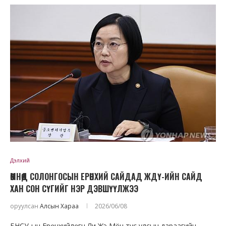
Дэлхий
ӨМНӨД СОЛОНГОСЫН ЕРӨНХИЙ САЙДАД ЖДҮ-ИЙН САЙД
ХАН СОН СҮГИЙГ НЭР ДЭВШҮҮЛЖЭЭ
оруулсан
Алсын Хараа
2026/06/08
БНСУ-ын Ерөнхийлөгч Ли Жэ Мён тус улсын дараагийн