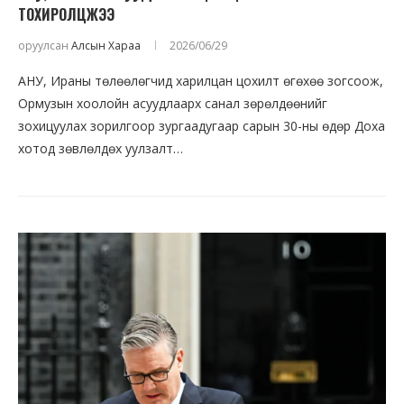
ТОХИРОЛЦЖЭЭ
оруулсан
Алсын Хараа
2026/06/29
АНУ, Ираны төлөөлөгчид харилцан цохилт өгөхөө зогсоож,
Ормузын хоолойн асуудлаарх санал зөрөлдөөнийг
зохицуулах зорилгоор зургаадугаар сарын 30-ны өдөр Доха
хотод зөвлөлдөх уулзалт…