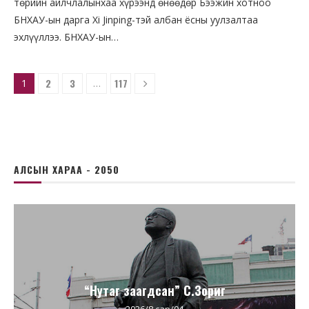
төрийн айлчлалынхаа хүрээнд өнөөдөр Бээжин хотноо
БНХАУ-ын дарга Xi Jinping-тэй албан ёсны уулзалтаа
эхлүүллээ. БНХАУ-ын…
2
3
117
1
…
АЛСЫН ХАРАА - 2050
“Нутаг заагдсан” С.Зориг
2026/8 сар/04