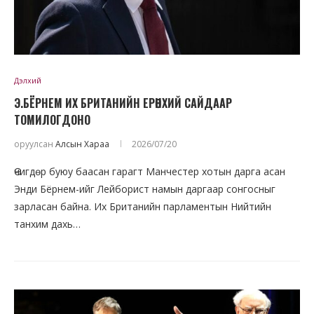
Дэлхий
Э.БЁРНЕМ ИХ БРИТАНИЙН ЕРӨНХИЙ САЙДААР
ТОМИЛОГДОНО
оруулсан
Алсын Хараа
2026/07/20
Өчигдөр буюу баасан гарагт Манчестер хотын дарга асан
Энди Бёрнем-ийг Лейборист намын даргаар сонгосныг
зарласан байна. Их Британийн парламентын Нийтийн
танхим дахь…