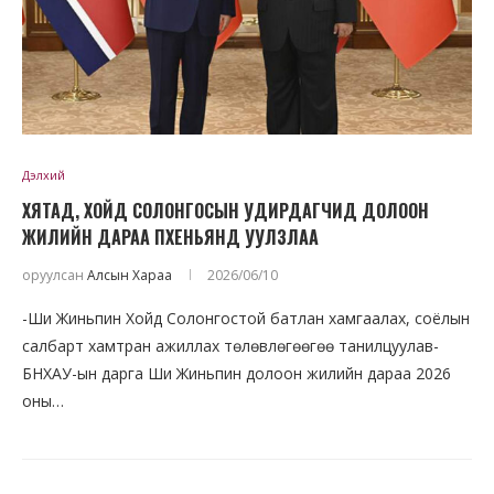
Дэлхий
ХЯТАД, ХОЙД СОЛОНГОСЫН УДИРДАГЧИД ДОЛООН
ЖИЛИЙН ДАРАА ПХЕНЬЯНД УУЛЗЛАА
оруулсан
Алсын Хараа
2026/06/10
-Ши Жиньпин Хойд Солонгостой батлан ​​​​хамгаалах, соёлын
салбарт хамтран ажиллах төлөвлөгөөгөө танилцуулав-
БНХАУ-ын дарга Ши Жиньпин долоон жилийн дараа 2026
оны…