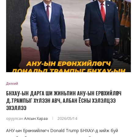
Дэлхий
БНХАУ-ЫН ДАРГА ШИ ЖИНЬПИН АНУ-ЫН ЕРӨНХИЙЛӨГЧ
Д.ТРАМПЫГ ХҮЛЭЭН АВЧ, АЛБАН ЁСНЫ ХЭЛЭЛЦЭЭ
ЭХЭЛЛЭЭ
оруулсан
Алсын Хараа
2026/05/14
АНУ-ын Ерөнхийлөгч Donald Trump БНХАУ-д хийж буй