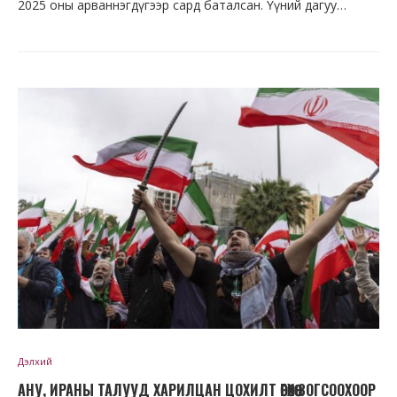
2025 оны арваннэгдүгээр сард баталсан. Үүний дагуу…
Дэлхий
АНУ, ИРАНЫ ТАЛУУД ХАРИЛЦАН ЦОХИЛТ ӨГӨХӨӨ ЗОГСООХООР