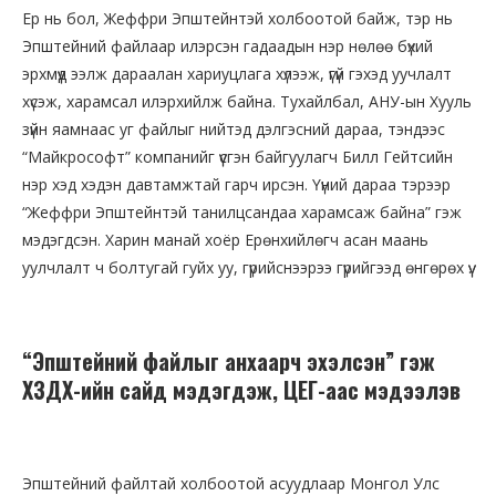
Ер нь бол, Жеффри Эпштейнтэй холбоотой байж, тэр нь
Эпштейний файлаар илэрсэн гадаадын нэр нөлөө бүхий
эрхмүүд ээлж дараалан хариуцлага хүлээж, үгүй гэхэд уучлалт
хүсэж, харамсал илэрхийлж байна. Тухайлбал, АНУ-ын Хууль
зүйн яамнаас уг файлыг нийтэд дэлгэсний дараа, тэндээс
“Майкрософт” компанийг үүсгэн байгуулагч Билл Гейтсийн
нэр хэд хэдэн давтамжтай гарч ирсэн. Үүний дараа тэрээр
“Жеффри Эпштейнтэй танилцсандаа харамсаж байна” гэж
мэдэгдсэн. Харин манай хоёр Ерөнхийлөгч асан маань
уулчлалт ч болтугай гуйх уу, гүрийснээрээ гүрийгээд өнгөрөх үү.
“Эпштейний файлыг анхаарч эхэлсэн” гэж
ХЗДХ-ийн сайд мэдэгдэж, ЦЕГ-аас мэдээлэв
Эпштейний файлтай холбоотой асуудлаар Монгол Улс