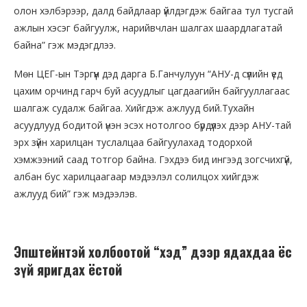
олон хэлбэрээр, далд байдлаар үйлдэгдэж байгаа тул тусгай
ажлын хэсэг байгуулж, нарийвчлан шалгах шаардлагатай
байна” гэж мэдэгдлээ.
Мөн ЦЕГ-ын Тэргүүн дэд дарга Б.Ганчулуун “АНУ-д сүүлийн үед
цахим орчинд гарч буй асуудлыг цагдаагийн байгууллагаас
шалгаж судалж байгаа. Хийгдэж ажлууд бий.Тухайн
асуудлууд бодитой үнэн эсэх нотолгоо бүрдүүлэх дээр АНУ-тай
эрх зүйн харилцан туслалцаа байгуулахад тодорхой
хэмжээний саад тотгор байна. Гэхдээ бид ингээд зогсчихгүй,
албан бус харилцаагаар мэдээлэл солилцох хийгдэж
ажлууд бий” гэж мэдээлэв.
Эпштейнтэй холбоотой “хэд” дээр ядахдаа ёс
зүй яригдах ёстой