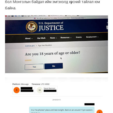
бол Монголын байдал ийм эмгэнэлд хүрсний тайлал юм
байна.