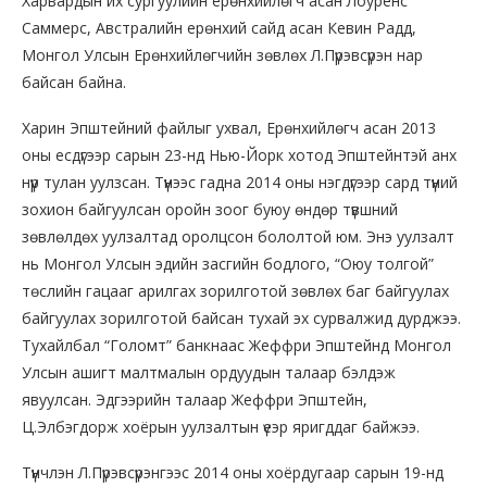
Харвардын их сургуулийн ерөнхийлөгч асан Лоуренс
Саммерс, Австралийн ерөнхий сайд асан Кевин Радд,
Монгол Улсын Ерөнхийлөгчийн зөвлөх Л.Пүрэвсүрэн нар
байсан байна.
Харин Эпштейний файлыг ухвал, Ерөнхийлөгч асан 2013
оны есдүгээр сарын 23-нд Нью-Йорк хотод Эпштейнтэй анх
нүүр тулан уулзсан. Түүнээс гадна 2014 оны нэгдүгээр сард түүний
зохион байгуулсан оройн зоог буюу өндөр түвшний
зөвлөлдөх уулзалтад оролцсон бололтой юм. Энэ уулзалт
нь Монгол Улсын эдийн засгийн бодлого, “Оюу толгой”
төслийн гацааг арилгах зорилготой зөвлөх баг байгуулах
байгуулах зорилготой байсан тухай эх сурвалжид дурджээ.
Тухайлбал “Голомт” банкнаас Жеффри Эпштейнд Монгол
Улсын ашигт малтмалын ордуудын талаар бэлдэж
явуулсан. Эдгээрийн талаар Жеффри Эпштейн,
Ц.Элбэгдорж хоёрын уулзалтын үеэр яригддаг байжээ.
Түүнчлэн Л.Пүрэвсүрэнгээс 2014 оны хоёрдугаар сарын 19-нд