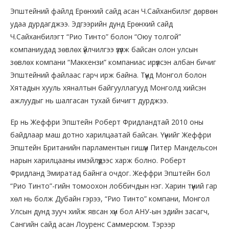
Эпштейний файлд Ерөнхий сайд асан Ч.Сайханбилэг дөрвөн
удаа дурдагджээ. Эдгээрийн дунд Ерөнхий сайд
Ч.Сайханбилэгт “Рио Тинто” болон “Оюу толгой”
компаниудад зөвлөх үйлчилгээ үзүүлж байсан олон улсын
зөвлөх компани “Маккензи” компаниас ирүүлсэн албан бичиг
Эпштейний файлаас гарч ирж байна. Түүнд Монгол болон
Хятадын хууль хяналтын байгууллагууд Монголд хийсэн
ажлуудыг нь шалгасан тухай бичигт дурджээ.
Ер нь Жеффри Эпштейн Роберт Фридландтай 2010 оны
байдлаар маш дотно харилцаатай байсан. Үүнийг Жеффри
Эпштейн Британийн парламентын гишүүн Питер Мандельсон
нарын харилцааны имэйлүүдээс харж болно. Роберт
Фридланд Эмиратад байнга очдог. Жеффри Эпштейн бол
“Рио Тинто”-гийн томоохон лоббичдын нэг. Харин түүний гар
хөл нь болж Дубайн гэрээ, “Рио Тинто” компани, Монгол
Улсын дунд зууч хийж явсан хүн бол АНУ-ын эдийн засагч,
Сангийн сайд асан Лоуренс Саммерсюм. Тэрээр