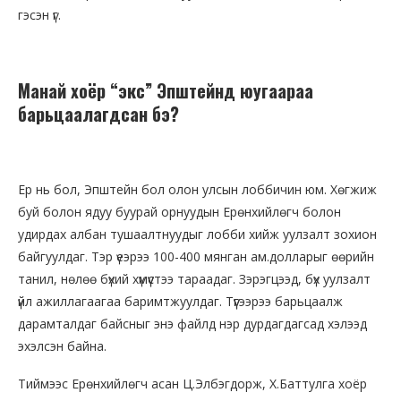
гэсэн үг.
Манай хоёр “экс” Эпштейнд юугаараа
барьцаалагдсан бэ?
Ер нь бол, Эпштейн бол олон улсын лоббичин юм. Хөгжиж
буй болон ядуу буурай орнуудын Ерөнхийлөгч болон
удирдах албан тушаалтнуудыг лобби хийж уулзалт зохион
байгуулдаг. Тэр үеэрээ 100-400 мянган ам.долларыг өөрийн
танил, нөлөө бүхий хүмүүстээ тараадаг. Зэрэгцээд, бүх уулзалт
үйл ажиллагаагаа баримтжуулдаг. Түүгээрээ барьцаалж
дарамталдаг байсныг энэ файлд нэр дурдагдагсад хэлээд
эхэлсэн байна.
Тиймээс Ерөнхийлөгч асан Ц.Элбэгдорж, Х.Баттулга хоёр