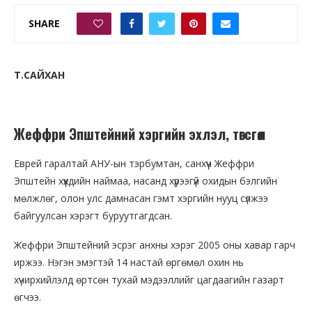
SHARE
0
Т.САЙХАН
Жеффри Эпштейний хэргийн эхлэл, төгсгөл
Еврей гаралтай АНУ-ын тэрбумтан, санхүүч Жеффри
Эпштейн хүүхдийн наймаа, насанд хүрээгүй охидын бэлгийн
мөлжлөг, олон улс дамнасан гэмт хэргийн нууц сүлжээ
байгуулсан хэрэгт буруутгагдсан.
Жеффри Эпштейний эсрэг анхны хэрэг 2005 оны хавар гарч
иржээ. Нэгэн эмэгтэй 14 настай өргөмөл охин нь
хүчирхийлэлд өртсөн тухай мэдээллийг цагдаагийн газарт
өгчээ.