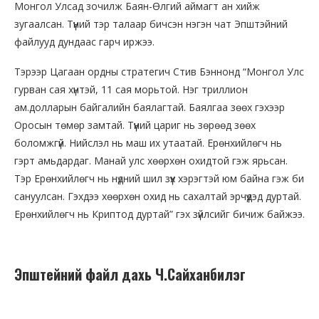
Монгол Улсад зочилж Баян-Өлгий аймагт ан хийж
зугаалсан. Түүний тэр талаар бичсэн нэгэн чат Эпштэйний
файлууд дундаас гарч иржээ.
Тэрээр Цагаан ордны стратегич Стив Бэннонд “Монгол Улс
гурван сая хүнтэй, 11 сая морьтой. Нэг триллион
ам.долларын байгалийн баялагтай. Баялгаа зөөх гэхээр
Оросын төмөр замтай. Түүний цариг нь зөрөөд зөөх
боломжгүй. Нийслэл нь маш их утаатай. Ерөнхийлөгч нь
гэрт амьдардаг. Манай улс хөөрхөн охидтой гэж ярьсан.
Тэр Ерөнхийлөгч нь нүдний шил зүүх хэрэгтэй юм байна гэж би
сануулсан. Гэхдээ хөөрхөн охид нь сахалтай эрчүүдэд дуртай.
Ерөнхийлөгч нь Криптод дуртай” гэх зүйлсийг бичиж байжээ.
Эпштейний файл дахь Ч.Сайханбилэг