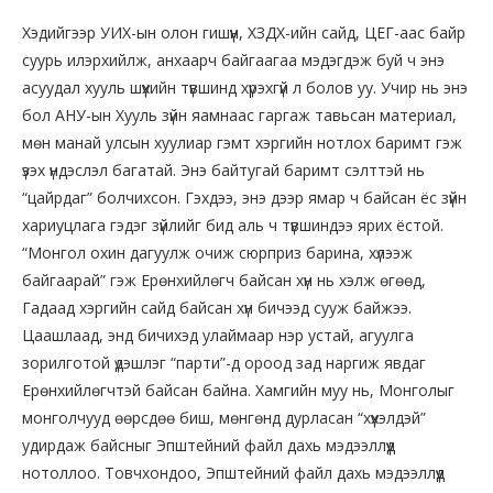
Хэдийгээр УИХ-ын олон гишүүн, ХЗДХ-ийн сайд, ЦЕГ-аас байр
суурь илэрхийлж, анхаарч байгаагаа мэдэгдэж буй ч энэ
асуудал хууль шүүхийн түвшинд хүрэхгүй л болов уу. Учир нь энэ
бол АНУ-ын Хууль зүйн яамнаас гаргаж тавьсан материал,
мөн манай улсын хуулиар гэмт хэргийн нотлох баримт гэж
үзэх үндэслэл багатай. Энэ байтугай баримт сэлттэй нь
“цайрдаг” болчихсон. Гэхдээ, энэ дээр ямар ч байсан ёс зүйн
хариуцлага гэдэг зүйлийг бид аль ч түвшиндээ ярих ёстой.
“Монгол охин дагуулж очиж сюрприз барина, хүлээж
байгаарай” гэж Ерөнхийлөгч байсан хүн нь хэлж өгөөд,
Гадаад хэргийн сайд байсан хүн бичээд сууж байжээ.
Цаашлаад, энд бичихэд улаймаар нэр устай, агуулга
зорилготой үдэшлэг “парти”-д ороод зад наргиж явдаг
Ерөнхийлөгчтэй байсан байна. Хамгийн муу нь, Монголыг
монголчууд өөрсдөө биш, мөнгөнд дурласан “хүүхэлдэй”
удирдаж байсныг Эпштейний файл дахь мэдээллүүд
нотоллоо. Товчхондоо, Эпштейний файл дахь мэдээллүүд