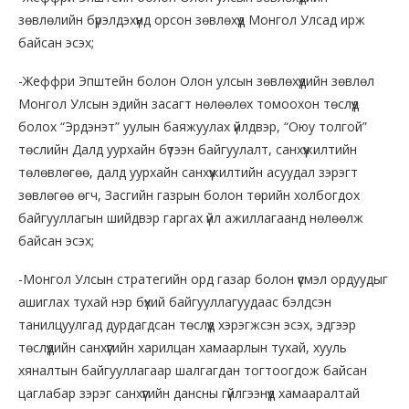
зөвлөлийн бүрэлдэхүүнд орсон зөвлөхүүд Монгол Улсад ирж
байсан эсэх;
-Жеффри Эпштейн болон Олон улсын зөвлөхүүдийн зөвлөл
Монгол Улсын эдийн засагт нөлөөлөх томоохон төслүүд
болох “Эрдэнэт” уулын баяжуулах үйлдвэр, “Оюу толгой”
төслийн Далд уурхайн бүтээн байгуулалт, санхүүжилтийн
төлөвлөгөө, далд уурхайн санхүүжилтийн асуудал зэрэгт
зөвлөгөө өгч, Засгийн газрын болон төрийн холбогдох
байгууллагын шийдвэр гаргах үйл ажиллагаанд нөлөөлж
байсан эсэх;
-Монгол Улсын стратегийн орд газар болон үүсмэл ордуудыг
ашиглах тухай нэр бүхий байгууллагуудаас бэлдсэн
танилцуулгад дурдагдсан төслүүд хэрэгжсэн эсэх, эдгээр
төслүүдийн санхүүгийн харилцан хамаарлын тухай, хууль
хяналтын байгууллагаар шалгагдан тогтоогдож байсан
цаглабар зэрэг санхүүгийн дансны гүйлгээнүүд хамааралтай