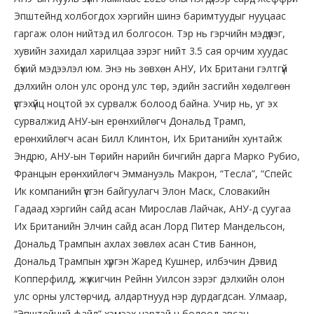
Эпштейнд холбогдох хэргийн шинэ баримтуудыг нууцаас
гаргаж олон нийтэд ил болгосон. Тэр нь гэрчийн мэдүүлэг,
хувийн захидал харилцаа зэрэг нийт 3.5 сая орчим хуудас
бүхий мэдээлэл юм. Энэ нь зөвхөн АНУ, Их Британи гэлтгүй
дэлхийн олон улс оронд улс төр, эдийн засгийн хөдөлгөөн
үүсгэхүйц ноцтой эх сурвалж болоод байна. Учир нь, уг эх
сурвалжид АНУ-ын ерөнхийлөгч Дональд Трамп,
ерөнхийлөгч асан Билл Клинтон, Их Британийн хунтайж
Эндрю, АНУ-ын Төрийн нарийн бичгийн дарга Марко Рубио,
Францын ерөнхийлөгч Эммануэль Макрон, “Тесла”, “Спейс
Ик компанийн үүсгэн байгуулагч Элон Маск, Словакийн
Гадаад хэргийн сайд асан Мирослав Лайчак, АНУ-д суугаа
Их Британийн Элчин сайд асан Лорд Питер Мандельсон,
Дональд Трампын ахлах зөвлөх асан Стив Баннон,
Дональд Трампын хүргэн Жаред Кушнер, илбэчин Дэвид
Копперфилд, жүжигчин Рейнн Уилсон зэрэг дэлхийн олон
улс орны улстөрчид, алдартнууд нэр дурдагдсан. Улмаар,
“Эпштейний файл” хэмээх нэртэй ч болоод авсан.