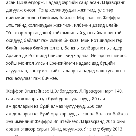
асан Ц.Элбэгдорж, Гадаад хэргийн сайд асан Л.Пүрэвсүрэнг
дагуулж очсон. Тэнд холливуудын жүжигчид, улс төр
нийгмийн нөлөө бүхий хүмүүс байжээ. Маргааш нь Жеффри
Эпштэйнд холливудын жүжигчин, илбэчин Дэвид Блайн
“Үнэхээр мартагдашгүй гайхамшигтай үдэш гайхамшигтай
охидууд байлаа” гэж имэйл бичжээ. Мөн Ротшилдын гэр
бүлийн нөлөө бүхий зүтгэлтэн, банкны салбарынх нь лидер
Араина де Ротшилд байсан “Бид чадлаа. Өнгөрсөн шөнөөс
хойш Монгол Улсын Ерөнхийлөгч надаас дэд бүтцийн
асуудлаар, санхүүжилт хийх талаар та надад яаж туслах вэ
гэж асуулаа” гэж бичжээ.
Жеффри Эпштэйнээс Ц.Элбэгдорж, Л.Пүрэвсүрэн нарт 140,
сая ам.долларын үнэ бүхий уран зурагнууд, 80 сая
ам.долларын үнэ бүхий алмаз чулуунууд, 250 сая
ам.долларын үнэ бүхий орд харшуудыг санал болгож байжээ.
Энэ имэйлийг Жеффри Эпштейнээс Л.Пүрэвсүрэнд 2013 оны
арваннэгдүгээр сарын 30-нд явуулжээ. Яг энэ үе буюу 2013