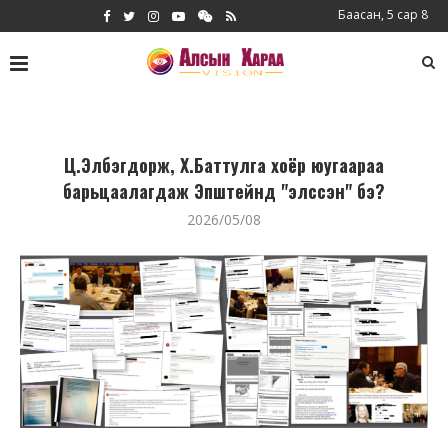
Баасан, 5 сар 8
Ц.Элбэгдорж, Х.Баттулга хоёр юугаараа
барьцаалагдаж Эпштейнд "элссэн" бэ?
2026/05/08