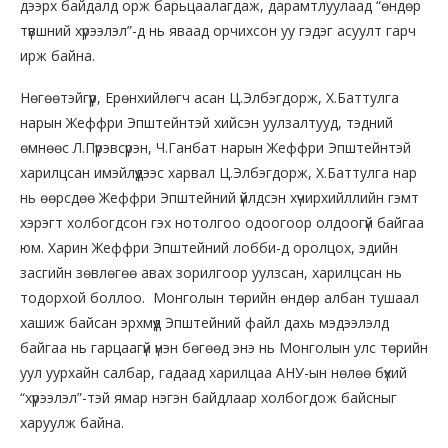
дээрх байдалд орж барьцаалагдаж, дарамтлуулаад “өндөр
түвшний хүрээлэл”-д нь яваад орчихсон уу гэдэг асуулт гарч
ирж байна.
Нөгөөтэйгүүр, Ерөнхийлөгч асан Ц.Элбэгдорж, Х.Баттулга
нарын Жеффри Эпштейнтэй хийсэн уулзалтууд, тэдний
өмнөөс Л.Пүрэвсүрэн, Ч.Ганбат нарын Жеффри Эпштейнтэй
харилцсан имэйлүүдээс харвал Ц.Элбэгдорж, Х.Баттулга нар
нь өөрсдөө Жеффри Эпштейний үйлдсэн хүчирхийллийн гэмт
хэрэгт холбогдсон гэх нотолгоо одоогоор олдоогүй байгаа
юм. Харин Жеффри Эпштейний лобби-д оролцох, эдийн
засгийн зөвлөгөө авах зорилгоор уулзсан, харилцсан нь
тодорхой боллоо. Монголын төрийн өндөр албан тушаал
хашиж байсан эрхмүүд Эпштейний файл дахь мэдээлэлд
байгаа нь гарцаагүй үнэн бөгөөд энэ нь Монголын улс төрийн
уул уурхайн салбар, гадаад харилцаа АНУ-ын нөлөө бүхий
“хүрээлэл”-тэй ямар нэгэн байдлаар холбогдож байсныг
харуулж байна.