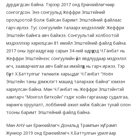
дурдагдсан байна. Тэрээр 2017 онд Ерөнхийлөгчөөр
сонгогдсон. Энэ сонгуульд Жеффри Эпштейний
оролцоотой болж байсан баримт Эпштейний файлаас
гарч ирлээ. Тус сонгуулийн талаарх мэдээллийг Жеффри
Эпштейн байнга авч байжээ. Сонгуультай холбоотой
мэдээллээр харилцсан 81 имэйл Эпштейний файлд байна.
2017 оны зургаадугаар сарын 34-ний өдрүүдэд Ч.Ганбат нь
Жеффри Эпштейнээс сонгуулийн үйл явдлуудаар мэдээлэл
өгч, зааварчилгаа авч байгаа имэйлүүд нь гарч иржээ. Тэр
бүрт Х.Баттулгыг төлөөлж харьцдаг Ч.Ганбат “Ноён
Эпштейн таны дэмжлэгт машид талархаж байна” хэмээн
хариулсан байна. Мөн Ч.Ганбат нь Жеффри Эпштэйнтэй
хамтарч “Монгол биткойн” гэдэг койн гаргахаар судалгаа,
хөрөнгө оруулалт, лоббиний ажил хийж байсан тухай олон
тооны баримт Эпштейний файлд байна.
Мөн АНУ-ын Ерөнхийлөгч Дональд Трампын хүү Трамп
Жуниор 2019 онд Ерөнхийлөгч Х.Баттулгын урилгаар