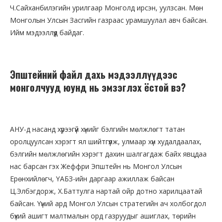
Ч.Сайханбилэгийн урилгаар Монголд ирсэн, уулзсан. Мөн
Монголын Улсын Засгийн газраас урамшуулал авч байсан.
Ийм мэдээллүүд байдаг.
Эпштейний файл дахь мэдээллүүдээс
монголчууд юунд нь эмзэглэх ёстой вэ?
АНУ-д насанд хүрээгүй хүнийг бэлгийн мөлжлөгт татан
оролцуулсан хэрэгт ял шийтгүүлж, улмаар хүн худалдаалах,
бэлгийн мөлжлөгийн хэрэгт дахин шалгагдаж байх явцдаа
нас барсан гэх Жеффри Эпштейн нь Монгол Улсын
Ерөнхийлөгч, ҮАБЗ-ийн даргаар ажиллаж байсан
Ц.Элбэгдорж, Х.Баттулга нартай ойр дотно харилцаатай
байсан. Үүний ард Монгол Улсын стратегийн ач холбогдол
бүхий ашигт малтмалын орд газруудыг ашиглах, төрийн