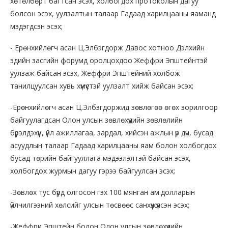
хөтөлбөрт багтсан эсэх, холбогдох протоколын дагуу
болсон эсэх, уулзалтын талаар Гадаад харилцааны яаманд
мэдэгдсэн эсэх;
- Ерөнхийлөгч асан Ц.Элбэгдорж Давос хотноо Дэлхийн
эдийн засгийн форумд оролцохдоо Жеффри Эпштейнтэй
уулзаж байсан эсэх, Жеффри Эпштейний холбож
танилцуулсан хувь хүмүүстэй уулзалт хийж байсан эсэх;
-Ерөнхийлөгч асан Ц.Элбэгдоржид зөвлөгөө өгөх зорилгоор
байгуулагдсан Олон улсын зөвлөхүүдийн зөвлөлийн
бүрэлдэхүүн, үйл ажиллагаа, зардал, хийсэн ажлын үр дүн, бусад
асуудлын талаар Гадаад харилцааны яам болон холбогдох
бусад төрийн байгууллага мэдээлэлтэй байсан эсэх,
холбогдох журмын дагуу гэрээ байгуулсан эсэх;
-Зөвлөх тус бүрд олгосон гэх 100 мянган ам.долларын
үйлчилгээний хөлсийг улсын төсвөөс санхүүжүүлсэн эсэх;
-Жеффри Эпштейн болон Олон улсын зөвлөхүүдийн