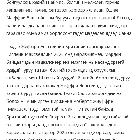
байгуулсан, хүүхдийн наймаа, бэлгийн мөлжлөг, гэрчид
хөндлөнгөөс нөлөөлсөн зэрэг хэргээр ялласан. Өдгөө
“Жеффри Эпштейн гэм буруугаа хүлээн зөвшөөрөөгүй бөгөөд
баривчлагдсанаас хойш нэг сарын дараа шүүхийн шийдвэр
гарахаас өмнө амиа хорлосон” гэдэг мэдээлэл үлдээд байна.
Гэхдээ Жеффри Эпштейний Британийн загвар өмсөгч
Гислейн Максвеллийг 2020 онд баривчилжээ. Мөрдөн
байцаагчдын мэдээлснээр энэ эмэгтэй нь насанд хүрээгүй
хүүхдүүдийг уруу татаж, бэлгийн харилцаанд оруулахыг
албадсан, мөн 14 настай хүүхдүүдийг бэлгийн боолчлолд уруу
татаж, дараа нь зарахад Жеффри Эпштейнд тусалсан
хэрэгт буруутгасан байна. Тухайлбал, хохирогчдын нэг
болох АНУ-ын иргэн Виржиниа Робертс-Жиуффре
“Максвелл гэдэг эмэгтэй намайг 17 настай байхад
Британийн хунтайж Эндрютэй танилцуулсан. Хунтайжтай
бэлгийн харьцаанд орохыг шаардсан” гэж мэдэгдсэн.
Харамсалтай нь тэрээр 2025 оны дөрөвдүгээр сард амиа