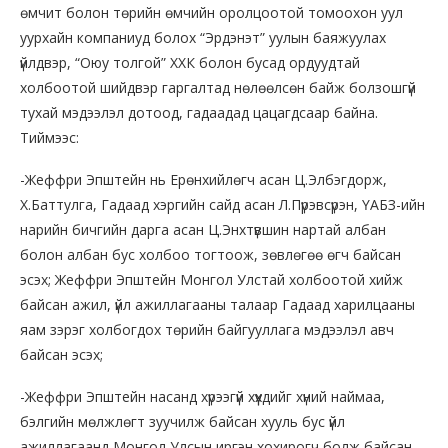
өмчит болон төрийн өмчийн оролцоотой томоохон уул
уурхайн компаниуд болох “Эрдэнэт” уулын баяжуулах
үйлдвэр, “Оюу толгой” ХХК болон бусад ордуудтай
холбоотой шийдвэр гаргалтад нөлөөлсөн байж болзошгүй
тухай мэдээлэл дотоод, гадаадад цацагдсаар байна.
Тиймээс:
-Жеффри Эпштейн нь Ерөнхийлөгч асан Ц.Элбэгдорж,
Х.Баттулга, Гадаад хэргийн сайд асан Л.Пүрэвсүрэн, ҮАБЗ-ийн
нарийн бичгийн дарга асан Ц.Энхтүвшин нартай албан
болон албан бус холбоо тогтоож, зөвлөгөө өгч байсан
эсэх; Жеффри Эпштейн Монгол Улстай холбоотой хийж
байсан ажил, үйл ажиллагааны талаар Гадаад харилцааны
яам зэрэг холбогдох төрийн байгууллага мэдээлэл авч
байсан эсэх;
-Жеффри Эпштейн насанд хүрээгүй хүүхдийг хүний наймаа,
бэлгийн мөлжлөгт зуучилж байсан хууль бус үйл
ажиллагаанд Монгол Улсын иргэн хохирогч болж байсан