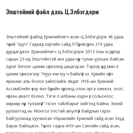
Эпштейний файл дахь Ц.Элбэгдорж
Эпштейний файлд Ерөнхийлөгч асан Ц.Элбэгдорж 46 удаа,
түүний “зууч” Гадаад хэргийн сайд Л.Пүрэвсүрэн 219 удаа
дурдагджээ. Ерөнхийлөгч Ц.Элбэгдорж 2013 оны есдүгээр
сарын 23-нд Эпштейнтэй анх удаа нүүр тулан уулзаж байсан
зураг бичлэг цахим сүлжээнд цацагдсан. Тэрээр үүнд мөн л
цахим сүлжээгээр “Нуух юм юу ч байхгүй ээ. Хувийн зүйл
ярихаас аль болох зайлсхийж явдаг. НҮБ-ын Ерөнхий
Ассамблейн үеэр янз бүрийн хүрээнд олон арга хэмжээ, зоог,
хүлээн авалт болно. Тэгж л албаны хэдэн үг сольсноос
өөрөөр нүүр тулаагүй” гэсэн тайлбарыг хийгээд байна. Эхний
уулзалтад нь Монгол Улстай аюулгүй байдлын гэрээ
байгуулахад зуучилсан Израилийн Ерөнхий сайд асан Эхуд
Барак байлцжээ. Түүнээс гадна АНУ-ын Сангийн сайд асан,