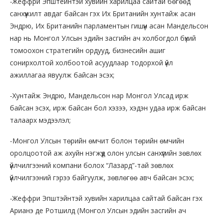
-Жеффри Эпштейнтэй хувийн харилцаа сайтай бөгөөд
санхүүжилт авдаг байсан гэх Их Британийн хунтайж асан
Эндрю, Их Британийн парламентын гишүүн асан Мандельсон
нар нь Монгол Улсын эдийн засгийн ач холбогдол бүхий
томоохон стратегийн ордууд, бизнесийн ашиг
сонирхолтой холбоотой асуудлаар тодорхой үйл
ажиллагаа явуулж байсан эсэх;
-Хунтайж Эндрю, Мандельсон нар Монгол Улсад ирж
байсан эсэх, ирж байсан бол хэзээ, хэдэн удаа ирж байсан
талаарх мэдээлэл;
-Монгол Улсын төрийн өмчит болон төрийн өмчийн
оролцоотой аж ахуйн нэгжүүд олон улсын санхүүгийн зөвлөх
үйлчилгээний компани болох “Лазард”-тай зөвлөх
үйлчилгээний гэрээ байгуулж, зөвлөгөө авч байсан эсэх;
-Жеффри Эпштэйнтэй хувийн харилцаа сайтай байсан гэх
Арианэ де Ротшилд (Монгол Улсын эдийн засгийн ач