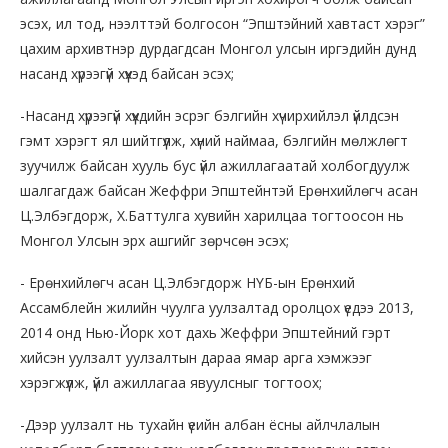
эсэх, ил тод, нээлттэй болгосон “Эпштэйний хавтаст хэрэг”
цахим архивтнэр дурдагдсан Монгол улсын иргэдийн дунд
насанд хүрээгүй хүүхэд байсан эсэх;
-Насанд хүрээгүй хүүхдийн эсрэг бэлгийн хүчирхийлэл үйлдсэн
гэмт хэрэгт ял шийтгүүлж, хүний наймаа, бэлгийн мөлжлөгт
зуучилж байсан хууль бус үйл ажиллагаатай холбогдуулж
шалгагдаж байсан Жеффри Эпштейнтэй Ерөнхийлөгч асан
Ц.Элбэгдорж, Х.Баттулга хувийн харилцаа тогтоосон нь
Монгол Улсын эрх ашгийг зөрчсөн эсэх;
- Ерөнхийлөгч асан Ц.Элбэгдорж НҮБ-ын Ерөнхий
Ассамблейн жилийн чуулга уулзалтад оролцох үедээ 2013,
2014 онд Нью-Йорк хот дахь Жеффри Эпштейний гэрт
хийсэн уулзалт уулзалтын дараа ямар арга хэмжээг
хэрэгжүүлж, үйл ажиллагаа явуулсныг тогтоох;
-Дээр уулзалт нь тухайн үеийн албан ёсны айлчлалын