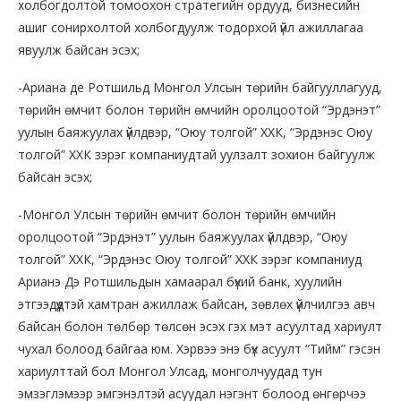
холбогдолтой томоохон стратегийн ордууд, бизнесийн
ашиг сонирхолтой холбогдуулж тодорхой үйл ажиллагаа
явуулж байсан эсэх;
-Ариана де Ротшильд Монгол Улсын төрийн байгууллагууд,
төрийн өмчит болон төрийн өмчийн оролцоотой “Эрдэнэт”
уулын баяжуулах үйлдвэр, “Оюу толгой” ХХК, “Эрдэнэс Оюу
толгой” ХХК зэрэг компаниудтай уулзалт зохион байгуулж
байсан эсэх;
-Монгол Улсын төрийн өмчит болон төрийн өмчийн
оролцоотой “Эрдэнэт” уулын баяжуулах үйлдвэр, “Оюу
толгой” ХХК, “Эрдэнэс Оюу толгой” ХХК зэрэг компаниуд
Арианэ Дэ Ротшильдын хамаарал бүхий банк, хуулийн
этгээдүүдтэй хамтран ажиллаж байсан, зөвлөх үйлчилгээ авч
байсан болон төлбөр төлсөн эсэх гэх мэт асуултад хариулт
чухал болоод байгаа юм. Хэрвээ энэ бүх асуулт “Тийм” гэсэн
хариулттай бол Монгол Улсад, монголчуудад тун
эмзэглэмээр эмгэнэлтэй асуудал нэгэнт болоод өнгөрчээ