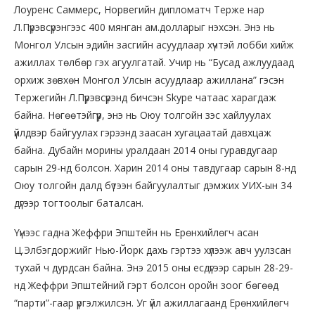
Лоуренс Саммерс, Норвегийн дипломатч Терже нар
Л.Пүрэвсүрэнгээс 400 мянган ам.долларыг нэхсэн. Энэ нь
Монгол Улсын эдийн засгийн асуудлаар хүчтэй лобби хийж
ажиллах төлбөр гэх агуулгатай. Учир нь “Бусад ажлуудаад
орхиж зөвхөн Монгол Улсын асуудлаар ажиллана” гэсэн
Тержегийн Л.Пүрэвсүрэнд бичсэн Skype чатаас харагдаж
байна. Нөгөөтэйгүүр, энэ нь Оюу толгойн зэс хайлуулах
үйлдвэр байгуулах гэрээнд заасан хугацаатай давхцаж
байна. Дубайн морины уралдаан 2014 оны гуравдугаар
сарын 29-нд болсон. Харин 2014 оны тавдугаар сарын 8-нд
Оюу толгойн далд бүтээн байгуулалтыг дэмжих УИХ-ын 34
дүгээр тогтоолыг баталсан.
Үүнээс гадна Жеффри Эпштейн нь Ерөнхийлөгч асан
Ц.Элбэгдоржийг Нью-Йорк дахь гэртээ хүлээж авч уулзсан
тухай ч дурдсан байна. Энэ 2015 оны есдүгээр сарын 28-29-
нд Жеффри Эпштейний гэрт болсон оройн зоог бөгөөд
“парти”-гаар үргэлжилсэн. Уг үйл ажиллагаанд Ерөнхийлөгч