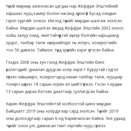
Үүний мөрөөр ажилласан цагдаа нар Жеффри Эпштейний
харшаас нууц камер болон насанд хүрээгүй бусад охидын
гэрэл зургийг олжээ. Ингээд түүнийг мөрдөн шалгаж эхэлсэн
байна. Мөрдөн шалгах явцад Жеффри Эпштейн 2002 оноос
хойш залуу охид, эмэгтэйчүүдтэй хүчээр бэлгийн харьцаанд
ордог, төлбөр төлж хүчирхийлдэг нь илэрч, хохирогчийн
тоо 50 давжээ. Тиймээс түүнд эрүүгийн хэрэг үүсгэсэн байна.
Гэхдээ 2008 оны зун гэхэд Жеффри Эпштейн биеэ
үнэлэгчдийг уриалан дуудсан хоёр хэрэгт буруутай гэдгээ
хүлээн зөвшөөрч, хохирогчдод нөхөн төлбөр төлж, нууцаар
тохирч шүүхээс 18 сарын хорих ял шийтгүүлжээ. Гэсэн ч ердөө
13 сарын дараа батлан даалтаар суллагдсан байна.
Харин Жеффри Эпштейнтэй холбоотой шинэ мөрдөн
байцаалт 2019 оны хоёрдугаар сард эхэлсэн. Түүнийг 2019
оны долоодугаар сарын 6-нд баривчилсан байна. Энэ удаад
түүнийг олон улс дамнасан гэмт хэргийн нууц сүлжээ