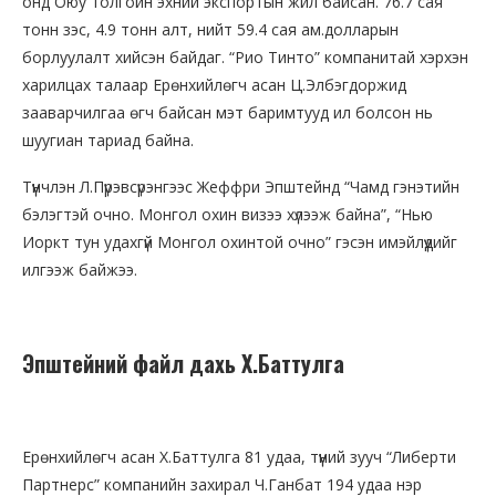
онд Оюу толгойн эхний экспортын жил байсан. 76.7 сая
тонн зэс, 4.9 тонн алт, нийт 59.4 сая ам.долларын
борлуулалт хийсэн байдаг. “Рио Тинто” компанитай хэрхэн
харилцах талаар Ерөнхийлөгч асан Ц.Элбэгдоржид
зааварчилгаа өгч байсан мэт баримтууд ил болсон нь
шуугиан тариад байна.
Түүнчлэн Л.Пүрэвсүрэнгээс Жеффри Эпштейнд “Чамд гэнэтийн
бэлэгтэй очно. Монгол охин визээ хүлээж байна”, “Нью
Иоркт тун удахгүй Монгол охинтой очно” гэсэн имэйлүүдийг
илгээж байжээ.
Эпштейний файл дахь Х.Баттулга
Ерөнхийлөгч асан Х.Баттулга 81 удаа, түүний зууч “Либерти
Партнерс” компанийн захирал Ч.Ганбат 194 удаа нэр