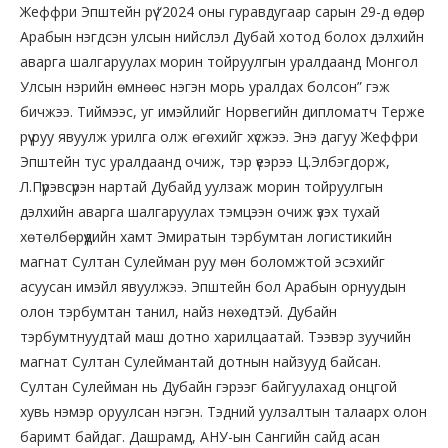
Жеффри Эпштейн рүү “2024 оны гуравдугаар сарын 29-д өдөр
Арабын нэгдсэн улсын нийслэл Дубай хотод болох дэлхийн
аварга шалгаруулах морин тойруулгын уралдаанд Монгол
Улсын нэрийн өмнөөс нэгэн морь уралдах болсон” гэж
бичжээ. Тиймээс, уг имэйлийг Норвегийн дипломатч Терже
рүү руу явуулж урилга олж өгөхийг хүсжээ. Энэ дагуу Жеффри
Эпштейн тус уралдаанд очиж, тэр үеэрээ Ц.Элбэгдорж,
Л.Пүрэвсүрэн нартай Дубайд уулзаж морин тойруулгын
дэлхийн аварга шалгаруулах тэмцээн очиж үзэх тухай
хөтөлбөрүүдийн хамт Эмиратын тэрбумтан логистикийн
магнат Султан Сулейман руу мөн боломжтой эсэхийг
асуусан имэйл явуулжээ. Эпштейн бол Арабын орнуудын
олон тэрбумтан танил, найз нөхөдтэй. Дубайн
тэрбумтнуудтай маш дотно харилцаатай. Тээвэр зуучийн
магнат Султан Сулеймантай дотнын найзууд байсан.
Султан Сулейман нь Дубайн гэрээг байгуулахад онцгой
хувь нэмэр оруулсан нэгэн. Тэдний уулзалтын талаарх олон
баримт байдаг. Дашрамд, АНУ-ын Сангийн сайд асан