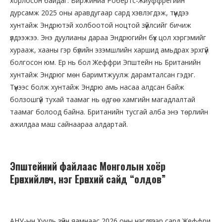
хорлосон байдаг. Виржиниа Робертс-Жиуффрегийн
дурсамж 2025 оны аравдугаар сард хэвлэгдэж, түүндээ
хунтайж Эндрютэй холбоотой ноцтой зүйлсийг бичиж
үлдээжээ. Энэ дуулианы дараа Эндрюгийн бүх цол хэргэмийг
хурааж, хааны гэр бүлийн эзэмшлийн харшид амьдрах эрхгүй
болгосон юм. Ер нь бол Жеффри Эпштейн нь Британийн
хунтайж Эндрюг мөн баримтжуулж дарамталсан гэдэг.
Түүнээс болж хунтайж Эндрю амь насаа алдсан байж
болзошгүй тухай таамаг нь өдгөө хамгийн магадлалтай
таамаг болоод байна. Британийн тусгай алба энэ төрлийн
ажилдаа маш сайнаараа алдартай.
Эпштейний файлаас Монголын хоёр
Ерөнхийлөгч, нэг Ерөнхий сайд “олдов”
АНУ-ын Хууль зүйн яамнаас 2026 оны нэгдүгээр сард Жеффри