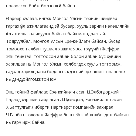
нөлөөлсөн байж болзошгүй байна.
Өөрөөр хэлбэл, ингэж Монгол Улсын төрийн шийдвэр
гаргах үйл ажиллагаанд зүй бусаар, хууль зөрчин нөлөөллийн
үйл ажиллагаа явуулж байсан байх магадлалтай.
Тодруулбал, Монгол Улсын Ерөнхийлөгч байсан, бусад
томоохон албан тушаал хашиж явсан хүмүүсийн Жеффри
Эпштейнтэй тогтоосон албан болон албан бус хувийн
харилцаа нь Монгол Улсын холбогдох хууль тогтоомж,
гадаад харилцааны бодлого, үндэсний эрх ашигт нөлөөлөх
нь дэндүү ойлгомжтой юм.
Эпштейний файлаас Ерөнхийлөгч асан Ц.Элбэгдоржийг
Гадаад хэргийн сайд асан Л.Пүрэвсүрэн, Ерөнхийлөгч асан
Х.Баттулгыг Либерти Партнерс” компанийн захирал
Ч.Ганбат төлөөлж Жеффри Эпштейнтэй холбогдож байсан
нь гарч ирж байна.