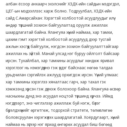
албан ёсоор анхаарч эхэлснийг ХЗДХ-ийн сайдын мэдэгдэл,
ЦЕГ-ын мэдээллээс харж болно. Тодруулбал, ХЗДХ-ийн
сайд С.Амарсайхан: Хэрэгтэй холбоотой асуудлуудыг илүү
өндөр түвшний зохион байгуулалтад оруулж ажиллах
шаардлагатай байна. Ялангуяа хүний наймаа, хар тамхи,
цахим гэмт хэрэгтэй холбоотой асуудлууд дээр тусгай
ажлын хэсгүүд байгуулж, нэгдсэн зохион байгуулалттайгаар
ажиллах нь зүйтэй. Манай улсад нэг буруу ойлголт байсаар
ирсэн. Тухайлбал, хар тамхины асуудлыг хөндөж яривал
хэрэглээг нь нэмэгдүүлнэ гэж үздэг байснаас нөгөө талдаа
урьдчилан сэргийлэх ажлууд орхигдож ирсэн. Үүний улмаас
хар тамхины хэрэглээ хяналтаас гарч, хар тахал гэх
хэмжээнд хүрсэн гэж дүгнэж болохоор байна. Ялангуяа өсвөр
насныхны дунд энэ асуудал ноцтой түвшинд хүрчээ. Иймд
нэгдүгээрт, энэ чиглэлээр ажиллаж буй нэгж, бүлэг
бүрэлдэхүүнийг өргөтгөж, тодорхой стратеги, төлөвлөгөө
боловсруулан хэрэгжүүлэх шаардлагатай. Хоёрдугаарт, хүний
наймаа нь зүгээр нэг яриад өнгөрөх асуудал биш бөгөөд