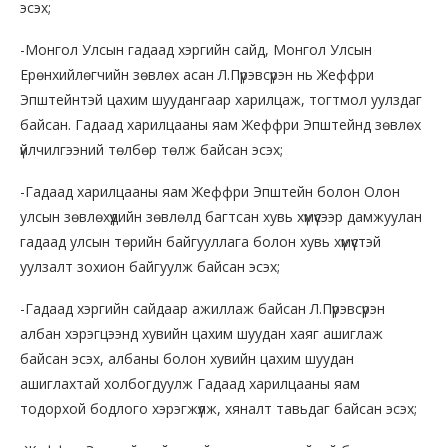
эсэх;
-Монгол Улсын гадаад хэргийн сайд, Монгол Улсын
Ерөнхийлөгчийн зөвлөх асан Л.Пүрэвсүрэн нь Жеффри
Эпштейнтэй цахим шуудангаар харилцаж, тогтмол уулздаг
байсан. Гадаад харилцааны яам Жеффри Эпштейнд зөвлөх
үйлчилгээний төлбөр төлж байсан эсэх;
-Гадаад харилцааны яам Жеффри Эпштейн болон Олон
улсын зөвлөхүүдийн зөвлөлд багтсан хувь хүмүүсээр дамжуулан
гадаад улсын төрийн байгууллага болон хувь хүмүүстэй
уулзалт зохион байгуулж байсан эсэх;
-Гадаад хэргийн сайдаар ажиллаж байсан Л.Пүрэвсүрэн
албан хэрэгцээнд хувийн цахим шуудан хаяг ашиглаж
байсан эсэх, албаны болон хувийн цахим шуудан
ашиглахтай холбогдуулж Гадаад харилцааны яам
тодорхой бодлого хэрэгжүүлж, хяналт тавьдаг байсан эсэх;