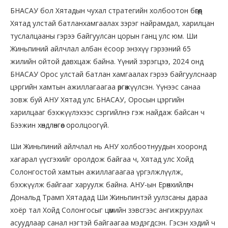
БНАСАУ бол Хятадын чухал стратегийн холбоотон бөгөөд
Хятад улстай батлан​хамгаалах зэрэг найрамдал, харилцан
туслалцааны гэрээ байгуулсан цорын ганц улс юм. Ши
Жиньпиний айлчлал албан ёсоор энэхүү гэрээний 65
жилийн ойтой давхцаж байна. Үүний зэрэгцээ, 2024 онд
БНАСАУ Орос улстай батлан ​​хамгаалах гэрээ байгуулснаар
цэргийн хамтын ажиллагаагаа өргөжүүлсэн. Үүнээс санаа
зовж буй АНУ Хятад улс БНАСАУ, Оросын цэргийн
харилцааг бэхжүүлэхээс сэргийлнэ гэж найдаж байсан ч
Бээжин хөндлөнгөөс оролцоогүй.
Ши Жиньпиний айлчлал нь АНУ холбоотнуудын хооронд
хагарал үүсгэхийг оролдож байгаа ч, Хятад улс Хойд
Солонгостой хамтын ажиллагаагаа үргэлжлүүлж,
бэхжүүлж байгааг харуулж байна. АНУ-ын Ерөнхийлөгч
Дональд Трамп Хятадад Ши Жиньпинтэй уулзсаны дараа
хоёр тал Хойд Солонгосыг цөмийн зэвсгээс ангижруулах
асуудлаар санал нэгтэй байгаагаа мэдэгдсэн. Гэсэн хэдий ч