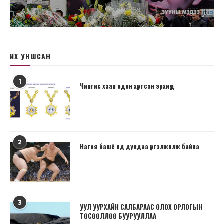
ИХ УНШСАН
1
Чингис хаан одон хүртсэн эрхмүүд
2
Нагоя башё ид дундаа үргэлжилж байна
3
УУЛ УУРХАЙН САЛБАРААС ОЛОХ ОРЛОГЫН
ТӨСӨӨЛЛӨӨ БУУРУУЛЛАА