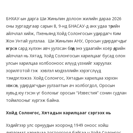
БНХАУ-ын дарга Ши Жиньпин долоон жилийн дараа 2026
оны зургадугаар сарын 8, 9-нд БНАСАУ-д анх удаа төрийн
айлчлал хийж, Пхеньянд Хойд Солонгосын удирдагч Ким
Жон Унтай уулзлаа. Ши Жиньпин АНУ, Оросын удирдагчдыг
өнгөрсөн сард хүлээн авч уулзсан бөгөөд энэ удаагийн хоёр өдрийн
айлчлал нь Хятад, Хойд Солонгосын харилцааг бусад олон
улсын харилцаа холбооноос илүүд үзэхийг харуулах
зорилготой гэж хэвлэл мэдээллийн хэрэгслүүд
тэмдэглэжээ. Хойд Солонгос, Хятадын харилцаа хэрхэн
хөгжсөн, удирдагчдын уулзалтын ач холбогдол, Оросын
хувьд юу гэсэн үг болохыг оросын “Известия” сонин судлан
тоймлосныг хүргэж байна.
Хойд Солонгос, Хятадын харилцааг сэргээх нь
Хэдийгээр улс орнуудын хооронд 1949 оноос хойш
дипломат харилцаа тогтоогоод байгаа ч Хойд Солонгос,