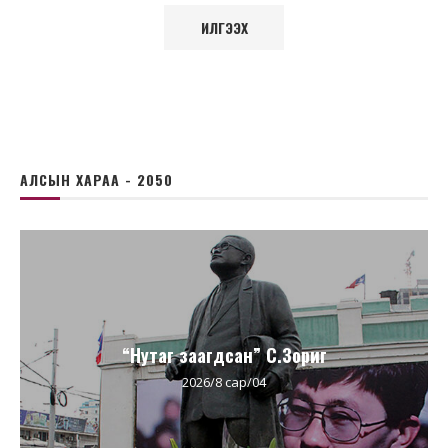
АЛСЫН ХАРАА - 2050
“Нутаг заагдсан” С.Зориг
2026/8 сар/04