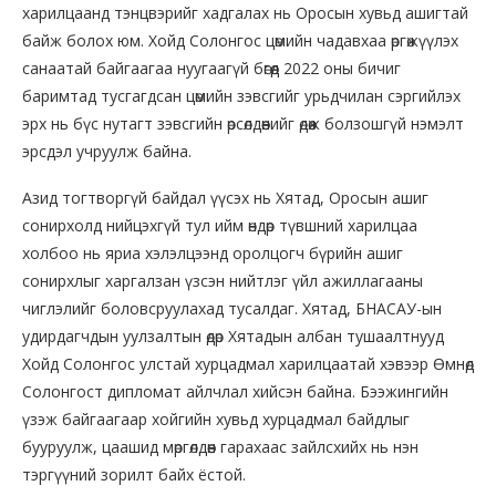
харилцаанд тэнцвэрийг хадгалах нь Оросын хувьд ашигтай
байж болох юм. Хойд Солонгос цөмийн чадавхаа өргөжүүлэх
санаатай байгаагаа нуугаагүй бөгөөд 2022 оны бичиг
баримтад тусгагдсан цөмийн зэвсгийг урьдчилан сэргийлэх
эрх нь бүс нутагт зэвсгийн өрсөлдөөнийг өдөөж болзошгүй нэмэлт
эрсдэл учруулж байна.
Азид тогтворгүй байдал үүсэх нь Хятад, Оросын ашиг
сонирхолд нийцэхгүй тул ийм өндөр түвшний харилцаа
холбоо нь яриа хэлэлцээнд оролцогч бүрийн ашиг
сонирхлыг харгалзан үзсэн нийтлэг үйл ажиллагааны
чиглэлийг боловсруулахад тусалдаг. Хятад, БНАСАУ-ын
удирдагчдын уулзалтын өдөр Хятадын албан тушаалтнууд
Хойд Солонгос улстай хурцадмал харилцаатай хэвээр Өмнөд
Солонгост дипломат айлчлал хийсэн байна. Бээжингийн
үзэж байгаагаар хойгийн хувьд хурцадмал байдлыг
бууруулж, цаашид мөргөлдөөн гарахаас зайлсхийх нь нэн
тэргүүний зорилт байх ёстой.