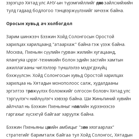
зэрэгцээ Хятад улс АНУ-ын түрэмгийллийг өдөөхөөс зайлсхийхийн
тулд гадаад бодлогоо тэнцвэржүүлэхийг хичээж байна.
Оросын хувьд ач холбогдол
Зарим шинжээч Бээжин Хойд Солонгосын Оростой
харилцах харилцаанд "атаархаж" байна гэж үзэж байна.
Москва, Пхеньян сүүлийн гурван жилийн хугацаанд,
ялангуяа цэрэг-техникийн болон эдийн засгийн хамтын
ажиллагааны чиглэлээр түншлэлээ мэдэгдэхүйц
бэхжүүлсэн. Хойд Солонгосын хувьд Оростой харилцах
харилцаа нь Хятадын монополоос салж, худалдааны
эргэлтээ төрөлжүүлэх боломжийг олгосон боловч Хятад улс
тэргүүлэгч нийлүүлэгч хэвээр байна. Ши Жиньпиний хувийн
айлчлал нь Бээжин Пхеньяныг нөлөөллийн хүрээнээсээ
гаргахыг хүсэхгүй байгааг харуулж байна.
Бээжин Пхеньяны цөмийн амбицыг "зөөлөн хязгаарлах"
стратегийг баримталж байгаа тул Хойд Солонгос, Хятадын