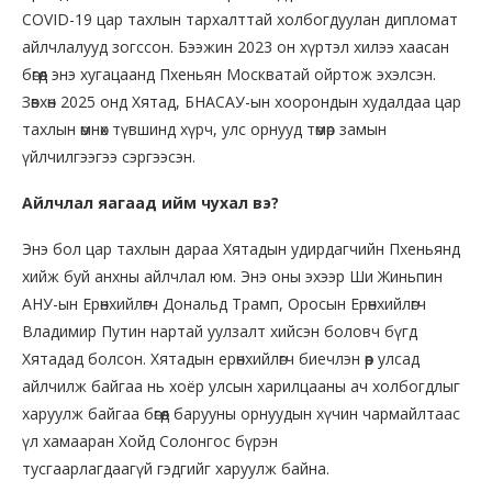
COVID-19 цар тахлын тархалттай холбогдуулан дипломат
айлчлалууд зогссон. Бээжин 2023 он хүртэл хилээ хаасан
бөгөөд энэ хугацаанд Пхеньян Москватай ойртож эхэлсэн.
Зөвхөн 2025 онд Хятад, БНАСАУ-ын хоорондын худалдаа цар
тахлын өмнөх түвшинд хүрч, улс орнууд төмөр замын
үйлчилгээгээ сэргээсэн.
Айлчлал яагаад ийм чухал вэ?
Энэ бол цар тахлын дараа Хятадын удирдагчийн Пхеньянд
хийж буй анхны айлчлал юм. Энэ оны эхээр Ши Жиньпин
АНУ-ын Ерөнхийлөгч Дональд Трамп, Оросын Ерөнхийлөгч
Владимир Путин нартай уулзалт хийсэн боловч бүгд
Хятадад болсон. Хятадын ерөнхийлөгч биечлэн өөр улсад
айлчилж байгаа нь хоёр улсын харилцааны ач холбогдлыг
харуулж байгаа бөгөөд барууны орнуудын хүчин чармайлтаас
үл хамааран Хойд Солонгос бүрэн
тусгаарлагдаагүй гэдгийг харуулж байна.