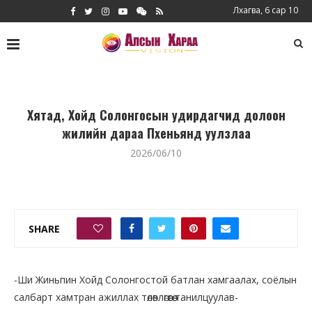
Лхагва, 6 сар 10
Хятад, Хойд Солонгосын удирдагчид долоон
жилийн дараа Пхеньянд уулзлаа
2026/06/10
SHARE
0
-Ши Жиньпин Хойд Солонгостой батлан ​​​​хамгаалах, соёлын
салбарт хамтран ажиллах төлөвлөгөөгөө танилцуулав-