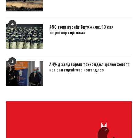
4
450 тонн нүүрсийг битүүмжилж, 13 сая
төгрөгөөр торгожээ
5
АНУ-д халдварын тохиолдол долоо хоногт
нэг сая гаруйгаар нэмэгдлээ