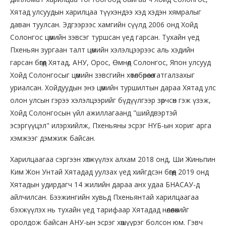
Хятад улсуудын харилцаа түүхэндээ хэд хэдэн хямралыг
даван туулсан. Эдгээрээс хамгийн сүүлд 2006 онд Хойд
Солонгос цөмийн зэвсэг туршсан үед гарсан. Тухайн үед
Пхеньян зургаан талт цөмийн хэлэлцээрээс аль хэдийн
гарсан бөгөөд Хятад, АНУ, Орос, Өмнөд Солонгос, Япон улсууд
Хойд Солонгосыг цөмийн зэвсгийн хөтөлбөрөөсөө татгалзахыг
уриалсан. Хойдуудын энэ цөмийн туршилтын дараа Хятад улс
олон улсын гэрээ хэлэлцээрийг бүдүүлгээр зөрчсөн гэж үзэж,
Хойд Солонгосын үйл ажиллагаанд "шийдвэртэй
эсэргүүцэл" илэрхийлж, Пхеньяны эсрэг НҮБ-ын хориг арга
хэмжээг дэмжиж байсан.
Харилцаагаа сэргээн хөгжүүлэх алхам 2018 онд, Ши Жиньпин
Ким Жон Унтай Хятадад уулзах үед хийгдсэн бөгөөд 2019 онд
Хятадын удирдагч 14 жилийн дараа анх удаа БНАСАУ-д
айлчилсан. Бээжингийн хувьд Пхеньянтай харилцаагаа
бэхжүүлэх нь тухайн үед тарифаар Хятадад нөлөөлөхийг
оролдож байсан АНУ-ын эсрэг хөшүүрэг болсон юм. Гэвч