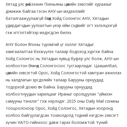
Хятад улс өөрөө Бээжин Пхеньяны цөмийн зэвсгийг хураахыг
дэмжиж байгаа гэсэн АНУ-ын мэдээллийг
баталгаажуулаагүй бөгөөд Хойд Солонгос АНУ, Хятадын
удирдагчдын уулзалтын үеэр ийм сэдвийг огт хэлэлцээгүй
гэж итгэлтэйгээр мэдэгдсэн билээ.
АНУ болон Японы түрэмгий үг хэллэг Хятадыг
хамгаалалтаа бэхжүүлэх талаар бодоход хүргэж байна.
Хойд Солонгос нь Хятадын хувьд буфер улс болж, АНУ-ын
холбоотон Өмнөд Солонгосоос тусгаарладаг. Цаашилбал,
цөмийн зэвсэгтэй Орос, Хойд Солонгостой хамтран ажиллах
нь халдлагын эрсдэлийн талаар Барууны орнуудад
тодорхой дохио өгч байна. Барууны орнуудад
холбоотнуудын харилцааг Ираныг оролцуулан "үймээн
самууны тэнхлэг" гэж нэрлэдэг. 2025 оны Daily Mail сонины
тооцоолсноор Орос, Хойд Солонгос, Хятадын хооронд
холбоо байгуулагдсан тохиолдолд тэдний нэгдсэн зэвсэгт
хүчин НАТО-гийнхоос давж гарах боломжтой. Үүний