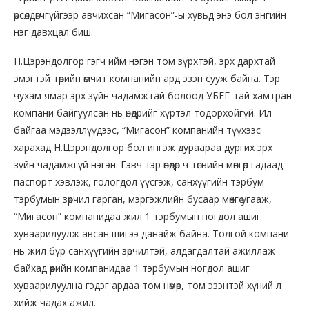
өрсөлдөгчгүйгээр авчихсан “Мигасон”-ы хувьд энэ бол энгийн
нэг давхцал биш.
Н.Цэрэндолгор гэгч ийм нэгэн том зүрхтэй, эрх дархтай
эмэгтэй төрийн өмчит компанийн ард эзэн сууж байна. Тэр
чухам ямар эрх зүйн чадамжтай болоод УБЕГ-тай хамтран
компани байгуулсан нь өнөөдрийг хүртэл тодорхойгүй. Ил
байгаа мэдээллүүдээс, “Мигасон” компанийн түүхээс
харахад Н.Цэрэндолгор бол ингэж дураараа дургих эрх
зүйн чадамжгүй нэгэн. Гэвч тэр өнөөдөр ч төсвийн мөнгөөр гадаад
паспорт хэвлэж, гологдол үүсгэж, санхүүгийн тэрбум
тэрбумын зөрчил гарган, мэргэжлийн бусаар мөнгө угааж,
“Мигасон” компанидаа жил 1 тэрбумын ногдол ашиг
хуваарилуулж авсан шигээ данайж байна. Толгой компани
нь жил бүр санхүүгийн зөрчилтэй, алдагдалтай ажиллаж
байхад өөрийн компанидаа 1 тэрбумын ногдол ашиг
хуваарилуулна гэдэг ардаа том нөмөр, том эзэнтэй хүний л
хийж чадах ажил.