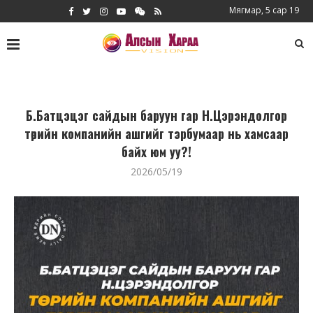
Мягмар, 5 сар 19
Б.Батцэцэг сайдын баруун гар Н.Цэрэндолгор
төрийн компанийн ашгийг тэрбумаар нь хамсаар
байх юм уу?!
2026/05/19