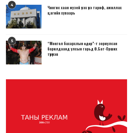
4
Чингис хаан музей үзэх үнэ тариф, ажиллах
цагийн хуваарь
5
“Монгол бахархлын өдөр”-т зориулсан
барилдаанд улсын гарьд Ө.Бат-Орших
түрүүлэв