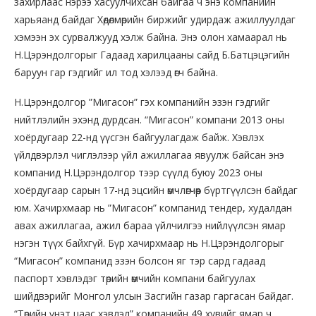
захирлаас нэрээ хасуулчихсан байгаа ч энэ компанийн
харьяанд байдаг Хөдөлмөрийн биржийг удирдаж ажиллуулдаг
хэмээн эх сурвалжууд хэлж байна. Энэ олон хамаарал нь
Н.Цэрэндолгорыг Гадаад харилцааны сайд Б.Батцэцэгийн
баруун гар гэдгийг ил тод хэлээд өгч байна.
Н.Цэрэндолгор ”Мигасон” гэх компанийн эзэн гэдгийг
нийтлэлийн эхэнд дурдсан. “Мигасон” компани 2013 оны
хоёрдугаар 22-нд үүсгэн байгуулагдаж байж. Хэвлэх
үйлдвэрлэл чиглэлээр үйл ажиллагаа явуулж байсан энэ
компанид Н.Цэрэндолгор тээр сүүлд буюу 2023 оны
хоёрдугаар сарын 17-нд эцсийн өмчлөгчөөр бүртгүүлсэн байдаг
юм. Хачирхмаар нь ”Мигасон” компанид тендер, худалдан
авах ажиллагаа, ажил бараа үйлчилгээ нийлүүлсэн ямар
нэгэн түүх байхгүй. Бүр хачирхмаар нь Н.Цэрэндолгорыг
“Мигасон” компанид эзэн болсон яг тэр сард гадаад
паспорт хэвлэдэг төрийн өмчийн компани байгуулах
шийдвэрийг Монгол улсын Засгийн газар гаргасан байдаг.
“Төрийн үнэт цаас хэвлэл” компанийн 49 хувийг ямар ч