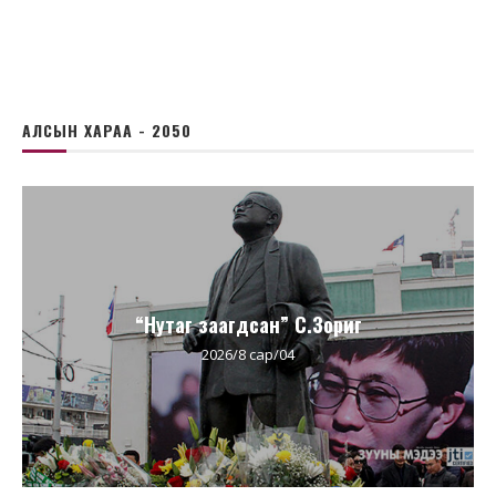
АЛСЫН ХАРАА - 2050
“Нутаг заагдсан” С.Зориг
2026/8 сар/04