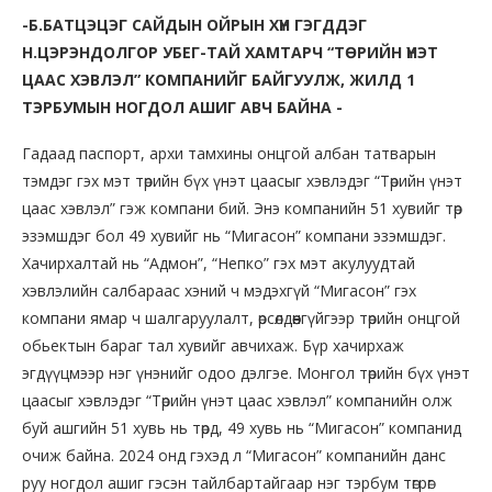
-Б.БАТЦЭЦЭГ САЙДЫН ОЙРЫН ХҮН ГЭГДДЭГ
Н.ЦЭРЭНДОЛГОР УБЕГ-ТАЙ ХАМТАРЧ “ТӨРИЙН ҮНЭТ
ЦААС ХЭВЛЭЛ” КОМПАНИЙГ БАЙГУУЛЖ, ЖИЛД 1
ТЭРБУМЫН НОГДОЛ АШИГ АВЧ БАЙНА -
Гадаад паспорт, архи тамхины онцгой албан татварын
тэмдэг гэх мэт төрийн бүх үнэт цаасыг хэвлэдэг “Төрийн үнэт
цаас хэвлэл” гэж компани бий. Энэ компанийн 51 хувийг төр
эзэмшдэг бол 49 хувийг нь “Мигасон” компани эзэмшдэг.
Хачирхалтай нь “Адмон”, “Непко” гэх мэт акулуудтай
хэвлэлийн салбараас хэний ч мэдэхгүй “Мигасон” гэх
компани ямар ч шалгаруулалт, өрсөлдөөнгүйгээр төрийн онцгой
обьектын бараг тал хувийг авчихаж. Бүр хачирхаж
эгдүүцмээр нэг үнэнийг одоо дэлгэе. Монгол төрийн бүх үнэт
цаасыг хэвлэдэг “Төрийн үнэт цаас хэвлэл” компанийн олж
буй ашгийн 51 хувь нь төрд, 49 хувь нь “Мигасон” компанид
очиж байна. 2024 онд гэхэд л “Мигасон” компанийн данс
руу ногдол ашиг гэсэн тайлбартайгаар нэг тэрбум төгрөг