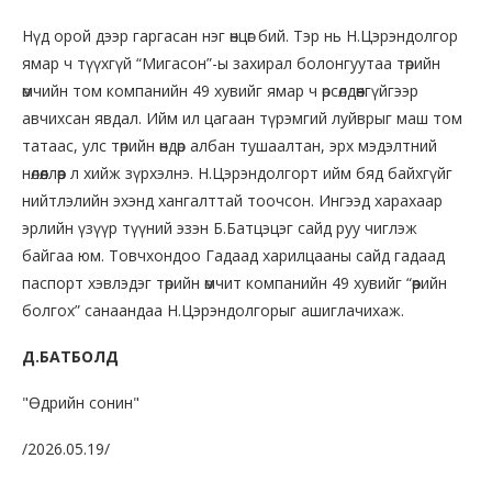
Нүд орой дээр гаргасан нэг өнцөг бий. Тэр нь Н.Цэрэндолгор
ямар ч түүхгүй “Мигасон”-ы захирал болонгуутаа төрийн
өмчийн том компанийн 49 хувийг ямар ч өрсөлдөөнгүйгээр
авчихсан явдал. Ийм ил цагаан түрэмгий луйврыг маш том
татаас, улс төрийн өндөр албан тушаалтан, эрх мэдэлтний
нөлөөллөөр л хийж зүрхэлнэ. Н.Цэрэндолгорт ийм бяд байхгүйг
нийтлэлийн эхэнд хангалттай тоочсон. Ингээд харахаар
эрлийн үзүүр түүний эзэн Б.Батцэцэг сайд руу чиглэж
байгаа юм. Товчхондоо Гадаад харилцааны сайд гадаад
паспорт хэвлэдэг төрийн өмчит компанийн 49 хувийг “өөрийн
болгох” санаандаа Н.Цэрэндолгорыг ашиглачихаж.
Д.БАТБОЛД
"Өдрийн сонин"
/2026.05.19/