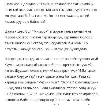
шилжжээ. Цаашдаа ч “Төрийн үнэт цаас хэвлэл” компани
ашигтай ажиллах хэрээр “Мигасон”-ы данс руу энэ мэтээр
мөнгө урссаар байна гэсэн үг. Энэ их мөнгө хаашаа, хэний
халаас руу орж байна вэ?
Цаасан дээр бол “Мигасон”-ы цорын ганц эзэмшигч нь
Н.Цэрэндолгор. Тэгвэл тэр ямар хүч, хэр нөлөөтэй болоод
төрийн онцгой обьектод эзэн суучихсан юм бол? Энэ
асуултын хариуг сонссон хэн ч эгдүүцэж бухимдана.
Н.Цэрэндолгор төрд ажилласан ганц ч жилийн туршлагагүй.
Хуульч мэргэжилтэй гэхээс өөр боловсорч хөгжсөн түүхгүй
нэгэн. Шуудхан хэлэхэд түүний карьерын түүх “Б.Батцэцэг
сайдын баруун гар” гэсэн дөрөвхөн үгэнд багтдаг. Гадаад
харилцааны сайдын “Мөнхийн үсэг”, “Экопак” компаниудынх
нь хуулийн зөвлөхөөр олон жил ажилласан тэрээр сайдын хүү
Г.Соджамцын “Ви Эс Эм” компанийн гүйцэтгэх захирлаар ч
ажиллаж байж. Н.Цэрэндолгор “Ви Эс Эм” компанийн