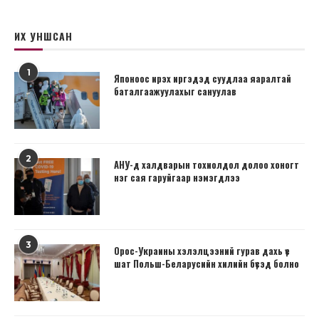
ИХ УНШСАН
1
Японоос ирэх иргэдэд суудлаа яаралтай
баталгаажуулахыг сануулав
2
АНУ-д халдварын тохиолдол долоо хоногт
нэг сая гаруйгаар нэмэгдлээ
3
Орос-Украины хэлэлцээний гурав дахь үе
шат Польш-Беларусийн хилийн бүсэд болно