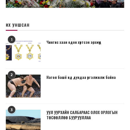
ИХ УНШСАН
1
Чингис хаан одон хүртсэн эрхмүүд
2
Нагоя башё ид дундаа үргэлжилж байна
3
УУЛ УУРХАЙН САЛБАРААС ОЛОХ ОРЛОГЫН
ТӨСӨӨЛЛӨӨ БУУРУУЛЛАА