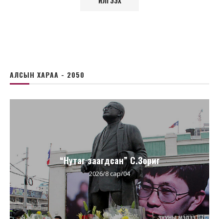
АЛСЫН ХАРАА - 2050
“Нутаг заагдсан” С.Зориг
2026/8 сар/04