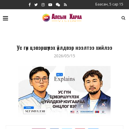
Баасан, 5 сар 15
Ус гүн цэвэршүүлэх үйлдвэр нээлтээ хийлээ
2026/05/15