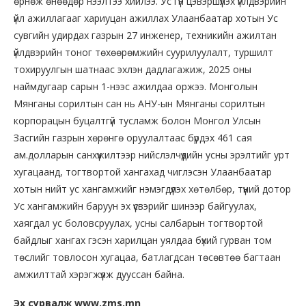
өрнөж өнөөдөр нээлтээ хийлээ. Ус гүн цэвэршүүлэх үйлдвэрийн
үйл ажиллагааг хариуцан ажиллах Улаанбаатар хотын Ус
сувгийн удирдах газрын 27 инженер, техникийн ажилтан
үйлдвэрийн тоног төхөөрөмжийн суурилуулалт, туршилт
тохируулгын шатнаас эхлэн дадлагажиж, 2025 оны
наймдугаар сарын 1-нээс ажилдаа оржээ. Монголын
Мянганы сорилтын сан нь АНУ-ын Мянганы сорилтын
корпорацын буцалтгүй тусламж болон Монгол Улсын
Засгийн газрын хөрөнгө оруулалтаас бүрдэх 461 сая
ам.долларын санхүүжилтээр нийслэлчүүдийн усны эрэлтийг урт
хугацаанд, тогтвортой хангахад чиглэсэн Улаанбаатар
хотын нийт ус хангамжийг нэмэгдүүлэх хөтөлбөр, түүний дотор
Ус хангамжийн баруун эх үүсвэрийг шинээр байгуулах,
хаягдал ус боловсруулах, усны салбарын тогтвортой
байдлыг хангах гэсэн харилцан уялдаа бүхий гурван том
төслийг товлосон хугацаа, батлагдсан төсөвтөө багтаан
амжилттай хэрэгжүүлж дууссан байна.
Эх сурвалж www.zms.mn