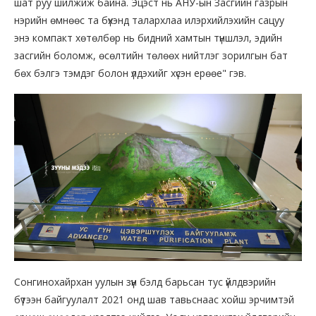
шат руу шилжиж байна. Эцэст нь АНУ-ын Засгийн газрын
нэрийн өмнөөс та бүхэнд талархлаа илэрхийлэхийн сацуу
энэ компакт хөтөлбөр нь бидний хамтын түншлэл, эдийн
засгийн боломж, өсөлтийн төлөөх нийтлэг зорилгын бат
бөх бэлгэ тэмдэг болон үлдэхийг хүсэн ерөөе" гэв.
Сонгинохайрхан уулын зүүн бэлд барьсан тус үйлдвэрийн
бүтээн байгуулалт 2021 онд шав тавьснаас хойш эрчимтэй