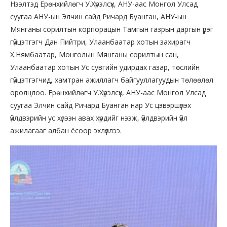
Нээлтэд Ерөнхийлөгч У.Хүрэлсүх, АНУ-аас Монгол Улсад
суугаа АНУ-ын Элчин сайд Ричард Буанган, АНУ-ын
Мянганы сорилтын корпорацын Тамгын газрын даргын үүрэг
гүйцэтгэгч Дан Пийтри, Улаанбаатар хотын захирагч
Х.Нямбаатар, Монголын Мянганы сорилтын сан,
Улаанбаатар хотын Ус сувгийн удирдах газар, төслийн
гүйцэтгэгчид, хамтран ажиллагч байгууллагуудын төлөөлөл
оролцлоо. Ерөнхийлөгч У.Хүрэлсүх, АНУ-аас Монгол Улсад
суугаа Элчин сайд Ричард Буанган нар Ус цэвэршүүлэх
үйлдвэрийн ус хүлээн авах хүрдийг нээж, үйлдвэрийн үйл
ажилагааг албан ёсоор эхлүүллээ.