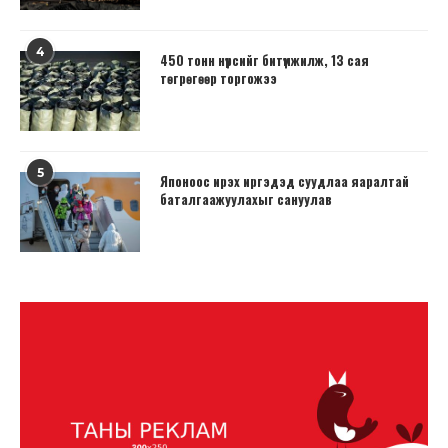
4
450 тонн нүүрсийг битүүмжилж, 13 сая
төгрөгөөр торгожээ
5
Японоос ирэх иргэдэд суудлаа яаралтай
баталгаажуулахыг сануулав