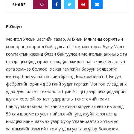
SHARE
0
Р.Оюун
Монгол Улсын Засгийн газар, АНУ-ын Мянганы сорилтын
корпорац хооронд байгуулсан II компакт гэрээ буюу Усны
компактын хүрээнд бүтээн байгуулсан Монголын анхны Ус гүн
цэвэршүүлэх үйлдвэрийг нээж, үйл ажиллагааг эхлүүлэх ёслолын
арга хэмжээ боллоо. Ус хангамжийн баруун эх үүсвэрийг
шинээр байгуулах төслийн хүрээнд Биокомбинат, Шувуун
фабрикийн орчимд 30 гүний худаг гаргаж Монгол Улсад анх
удаа дэвшилтэт технологи бүхий Ус гүн цэвэршүүлэх үйлдвэрийг
шугам хоолой, хяналт удирдлагын системийн хамт
байгуулаад байна. Ус хангамжийн баруун эх үүсвэр нь жилд
50 сая шоометр усыг нийслэлийн унд ахуйн хэрэглээнд
нийлүүлэх найм дахь эх үүсвэр буюу Улаанбаатар хотын ус
хангамжийн хамгийн том ундны усны эх үүсвэр болох юм.