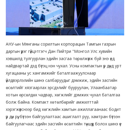
АНУ-ын Мянганы сорилтын корпорацын Тамгын газрын
даргын үүрэг гүйцэтгэгч Дан Пийтри "Монгол Улс хувийн
хэвшилд тулгуурлан эдийн засгаа төрөлжүүлж буй энэ үед
найдвартай дэд бүтэц нэн чухал. Усны компактын үр дүнд урт
хугацааны ус хангамжийг баталгаажуулснаар
үйлдвэрлэлийн шинэ салбаруудыг дэмжиж, эдийн засгийн
өсөлтийг хязгаарлах эрсдэлийг бууруулан, Улаанбаатар
хотын өрсөлдөх чадвар, хөгжлийг дэмжих чухал баталгаа
болж байна. Компакт хөтөлбөрийг амжилттай
хэрэгжүүлснээр бид хөгжлийн хамтын ажиллагаанаас бодит
үр дүн рүү, бүтээн байгуулалтаас ашиглалт руу, хамтран бүтээн
байгуулагчаас эдийн засгийн өсөлтийн түншүүд болох шинэ үе