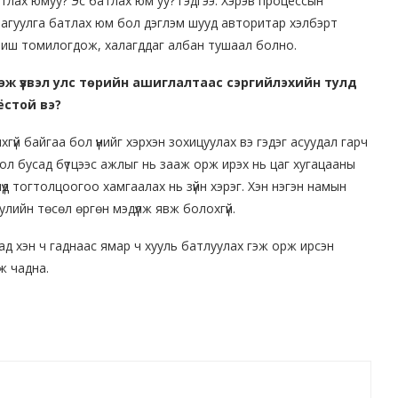
тлах юмуу? Эс батлах юм уу? гэдгээ. Хэрэв процессын
 агуулга батлах юм бол дэглэм шууд авторитар хэлбэрт
 биш томилогдож, халагддаг албан тушаал болно.
эж үзвэл улс төрийн ашиглалтаас сэргийлэхийн тулд
ёстой вэ?
үй байгаа бол үүнийг хэрхэн зохицуулах вэ гэдэг асуудал гарч
 бол бусад бүтцээс ажлыг нь зааж орж ирэх нь цаг хугацааны
үд тогтолцоогоо хамгаалах нь зүйн хэрэг. Хэн нэгэн намын
уулийн төсөл өргөн мэдүүлж явж болохгүй.
хад хэн ч гаднаас ямар ч хууль батлуулах гэж орж ирсэн
ж чадна.