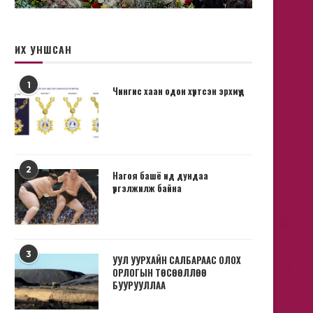
ИХ УНШСАН
1
Чингис хаан одон хүртсэн эрхмүүд
2
Нагоя башё ид дундаа
үргэлжилж байна
3
УУЛ УУРХАЙН САЛБАРААС ОЛОХ
ОРЛОГЫН ТӨСӨӨЛЛӨӨ
БУУРУУЛЛАА