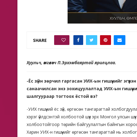
SHARE
0
Хуульч, өмгөөлөгч П.Эрхэмбаяртай ярилцлаа.
-Ёс зүйн зөрчил гаргасан УИХ-ын гишүүнийг эгүүл
санаачилсан энэ зохицуулалтад УИХ-ын гишүүний
шалгуураар тогтоох ёстой вэ?
-УИХ гишүүний ёс зүй, өргөсөн тангарагтай холбогдуула
хэрэг үйлдсэнтэй холбоотой шүүх эрх Монгол улсын шүү
холбоотойгоор төрийн байгуулалтын байнгын хороо, ё
Харин УИХ-н гишүүнийг өргөсөн тангарагтай нь холбог