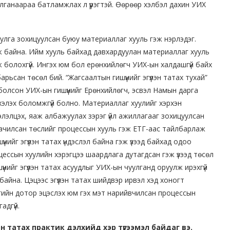
уулганаараа батламжлах л үүрэгтэй. Өөрөөр хэлбэл дахин УИХ
улга зохицуулсан буюу материаллаг хууль гэж нэрлэдэг.
ж байна. Ийм хууль байхад давхардуулан материаллаг хууль
ж болохгүй. Ингэх юм бол ерөнхийлөгч УИХ-ын халдашгүй байх
арьсан төсөл бий. “Жагсаалтын гишүүнийг эгүүлэн татах тухай”
 болсон УИХ-ын гишүүнийг Ерөнхийлөгч, эсвэл Намын дарга
 хэлэх боломжгүй болно. Материаллаг хуулийг хэрхэн
т хэлэлцэх, яаж албажуулах зэрэг үйл ажиллагааг зохицуулсан
аачилсан төслийг процессын хууль гэж ЕТГ-аас тайлбарлаж
үнийг эгүүлэн татах үндэслэл байна гэж үзээд байхад одоо
ессын хуулийн хэрэгцээ шаардлага дутагдсан гэж үзээд төсөл
үнийг эгүүлэн татах асуудлыг УИХ-ын чуулганд оруулж ирэхгүй
айна. Цэцээс эгүүлэн татах шийдвэр ирвэл хэд хоногт
гийн дотор эцэслэх юм гэх мэт нарийвчилсан процессын
адгүй.
лэн татах практик дэлхийд хэр түгээмэл байдаг вэ.