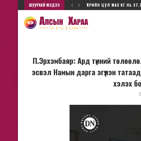
ШУУРХАЙ МЭДЭЭ
ҮХРИЙН ЦУЛ МАХ КГ НЬ 37,
П.Эрхэмбаяр: Ард түмний төлөөлө
эсвэл Намын дарга эгүүлэн тата
хэлэх б
2
Ц.Элбэгдорж, Х.Бат
н-Эрдэнэ: Нүүрс, зэсийн
юугаараа барьца
лийг албан ёсны төр нь...
Эпштейнд "элссэ
2026/6 сар/03
2026/5 сар/0