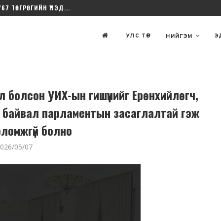
767 ТӨГРӨГИЙН ҮНЭД...
УЛС ТӨР
Э
НИЙГЭМ
л болсон УИХ-ын гишүүнийг Ерөнхийлөгч,
ад байвал парламентын засаглалтай гэж
оломжгүй болно
026/05/07
тулга хоёр
Б.Цогтгэрэл: Ж.Эпштейн
алагдаж
Оюутолгой, Дубайн гэрээний
н" бэ?
лоббиг хийсэн нь...
8
2026/5 сар/05