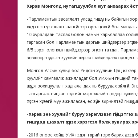
Хэрэв Монголд нутагшуулбал юуг анхаарах ёст
-Парламентын засаглалт улсад гишүүн нь байнгын хор
хүндэтгэн үзэх шалтгаангүйгээр оролцохгүй бол манда
10 хуралдаан таслах болон намын харьяаллаа соливол
гаргасан бол Парламентын даргын шийдвэрээр эгүүлэн
6/5 зэрэг олонхын шийдвэрээр эгүүлэн татдаг. Парламе
зөвшөөрч үндсэн хуулийн шүүхээр шийдвэрлэх процесс
Монгол Улсын хувьд бол Үндсэн хуулийн Цэц үнэхээр х
хуулийг хамгаалж ажилладаг бол УИХ-ын гишүүний тан
шүүдэг зохицуулалт хадгалагдах нь буруудах зүйлгүй. Эн
тангаргаас няцсан гэдгийг мэргэжлийн өндөр түвшинд хэ
Хүссэн хүсээгүй муу ажилласан, ёс зүйн зөрчилтэй гишүү
-Хэрэв энэ хуулийг буруу хэрэглэвэл гүйцэтгэх 
гишүүдэд шахалт үзүүлэх хэрэгсэл болж хувирах э
-2016 оноос хойш УИХ гэдэг төрийн эрх барих дээд б