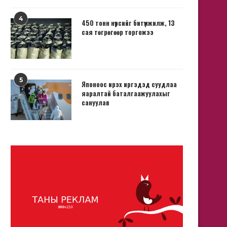
4
450 тонн нүүрсийг битүүмжилж, 13
сая төгрөгөөр торгожээ
5
Японоос ирэх иргэдэд суудлаа
яаралтай баталгаажуулахыг
сануулав