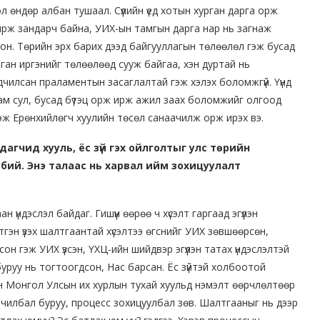
 өндөр албан тушаал. Сүүлийн үед хотын хурган дарга орж
ирж зандарч байна, УИХ-ын тамгын дарга нар нь загнаж
он. Төрийн эрх барих дээд байгууллагын төлөөлөл гэж бусад
мянган иргэнийг төлөөлөөд сууж байгаа, хэн дуртай нь
дчилсан праламентын засаглалтай гэж хэлэх боломжгүй. Үүнд
улам сул, бусад бүтэц орж ирж ажил заах боломжийг олгоод
эж Ерөнхийлөгч хуулийн төсөл санаачилж орж ирэх вэ.
дагчид хууль, ёс зүй гэх ойлголтыг улс төрийн
ий. Энэ талаас нь харвал ийм зохицуулалт
н үндэслэл байдаг. Гишүүн өөрөө ч хүсэлт гаргаад эгүүлэн
гэн үзэх шалтгаантай хүсэлтээ өгснийг УИХ зөвшөөрсөн,
сон гэж УИХ үзсэн, ҮХЦ-ийн шийдвэр эгүүлэн татах үндэслэлтэй
уруу нь тогтоогдсон, Нас барсан. Ёс зүйтэй холбоотой
йн Монгол Улсын их хурлын тухай хуульд нэмэлт өөрчлөлтөөр
чилбал буруу, процесс зохицуулбал зөв. Шалтгааныг нь дээр