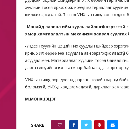
дурдсан. Эцсийн шийдвэрийг УИХ өөрөө л гаргана. Ба
хуулийн төсөл ярьж орж ирээд материаллаг хуулийн
шилжих эрсдэлтэй. Тэгвэл УИХ-ын гишүүн сонгогддог
-Манайд заавал ийм хууль зайлшгүй хэрэгтэй г
ямар хамгаалалтын механизм заавал суулгах 
-Үндсэн хуулийн Цэцийн Их суудлын шийдвэр хэрэгжихг
ирнэ. УИХ өөрөө энэ асуудлаа авч хэрэгжүүлж явахгүй
асуудал мөн. Материаллаг хуулийн төсөл байвал гишү
дарга гишүүнийг эгүүлэн татмаар байна гэдэг зоргоор х
УИХ-ын гишүүд өөрсдөө чадварлаг, төрийн хар хүн бай
боломжгүй, УИХ-д халдаж чадахгүй, дархлааг хамгаал
М.МӨНХЦЭЦЭГ
SHARE
0