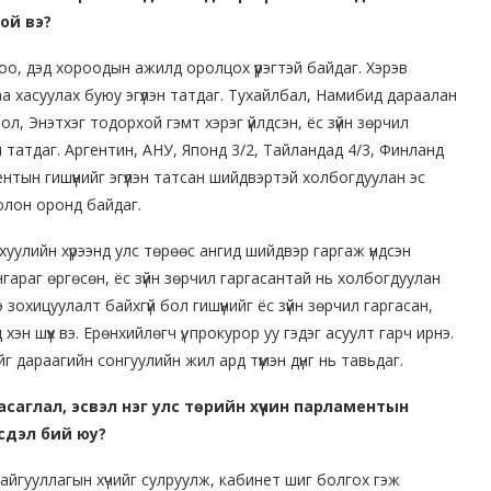
ой вэ?
оо, дэд хороодын ажилд оролцох үүрэгтэй байдаг. Хэрэв
таа хасуулах буюу эгүүлэн татдаг. Тухайлбал, Намибид дараалан
, Энэтхэг тодорхой гэмт хэрэг үйлдсэн, ёс зүйн зөрчил
 татдаг. Аргентин, АНУ, Японд 3/2, Тайландад 4/3, Финланд
нтын гишүүнийг эгүүлэн татсан шийдвэртэй холбогдуулан эс
 олон оронд байдаг.
уулийн хүрээнд улс төрөөс ангид шийдвэр гаргаж үндсэн
гараг өргөсөн, ёс зүйн зөрчил гаргасантай нь холбогдуулан
э зохицуулалт байхгүй бол гишүүнийг ёс зүйн зөрчил гаргасан,
н шүүх вэ. Ерөнхийлөгч үү, прокурор уу гэдэг асуулт гарч ирнэ.
дийг дараагийн сонгуулийн жил ард түмэн дүнг нь тавьдаг.
засаглал, эсвэл нэг улс төрийн хүчин парламентын
рсдэл бий юу?
айгууллагын хүчийг сулруулж, кабинет шиг болгох гэж