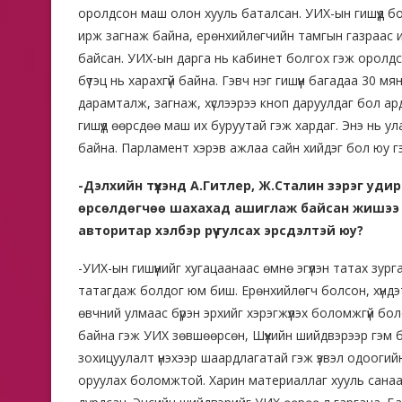
оролдсон маш олон хууль баталсан. УИХ-ын гишүүд бол
ирж загнаж байна, ерөнхийлөгчийн тамгын газраас 
байсан. УИХ-ын дарга нь кабинет болгох гэж оролдс
бүтэц нь харахгүй байна. Гэвч нэг гишүүн багадаа 30 
дарамталж, загнаж, хүслээрээ кноп даруулдаг бол ар
гишүүд өөрсдөө маш их буруутай гэж хардаг. Энэ нь 
байна. Парламент хэрэв ажлаа сайн хийдэг бол юу г
-Дэлхийн түүхэнд А.Гитлер, Ж.Сталин зэрэг удир
өрсөлдөгчөө шахахад ашиглаж байсан жишээ б
авторитар хэлбэр рүү гулсах эрсдэлтэй юу?
-УИХ-ын гишүүнийг хугацаанаас өмнө эгүүлэн татах зургаа
татагдаж болдог юм биш. Ерөнхийлөгч болсон, хүндэт
өвчний улмаас бүрэн эрхийг хэрэгжүүлэх боломжгүй бол
байна гэж УИХ зөвшөөрсөн, Шүүхийн шийдвэрээр гэм б
зохицуулалт үнэхээр шаардлагатай гэж үзвэл одооги
оруулах боломжтой. Харин материаллаг хууль санаа