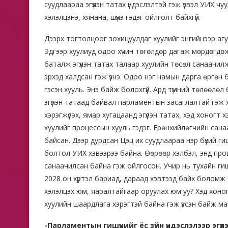
суудлаараа эгүүлэн татах үндэслэлтэй гэж үзвэл УИХ ч
хэлэлцэнэ, хянана, шүүнэ гэдэг ойлголт байхгүй.
Дээрх тогтолцоог зохицуулдаг хуулийг энгийнээр агу
Эдгээр хуулиуд одоо хүчин төгөлдөр дагаж мөрдөгдө
баталж эгүүлэн татах талаар хуулийн төсөл санаачил
эрхэд халдсан гэж үзнэ. Одоо нэг намын дарга өргөн б
гэсэн хууль. Энэ байж болохгүй. Ард түмний төлөөлөл
эгүүлэн татаад байвал парламентын засаглалтай гэж
хэрэгжүүлэх, ямар хугацаанд эгүүлэн татах, хэд хоног
хуулийг процессын хууль гэдэг. Ерөнхийлөгчийн сан
байсан. Дээр дурдсан Цэц их суудлаараа нэр бүхий гишү
болтол УИХ хэвээрээ байна. Өөрөөр хэлбэл, энд проц
санаачилсан байна гэж ойлгосон. Учир нь тухайн гишү
2028 он хүртэл бариад, дараад хэвтээд байх боломж б
хэлэлцэх юм, яаралтайгаар оруулах юм уу? Хэд хоно
хуулийн шаардлага хэрэгтэй байна гэж үзсэн байж маг
-Парламентын гишүүнийг ёс зүйн үндэслэлээр эгүү