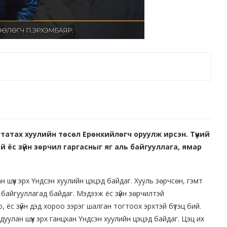
эн татах хуулийн төсөл Ерөнхийлөгч оруулж ирсэн. Түүний
 ёс зүйн зөрчил гаргасныг яг аль байгууллага, ямар
н шүүх эрх Үндсэн хуулийн цэцэд байдаг. Хууль зөрчсөн, гэмт
х байгууллагад байдаг. Мэдээж ёс зүйн зөрчилтэй
с зүйн дэд хороо зэрэг шалган тогтоох эрхтэй бүтэц бий.
дуулан шүүх эрх ганцхан Үндсэн хуулийн цэцэд байдаг. Цэц их