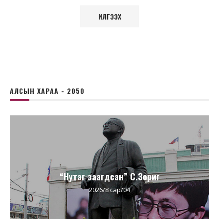
АЛСЫН ХАРАА - 2050
“Нутаг заагдсан” С.Зориг
2026/8 сар/04