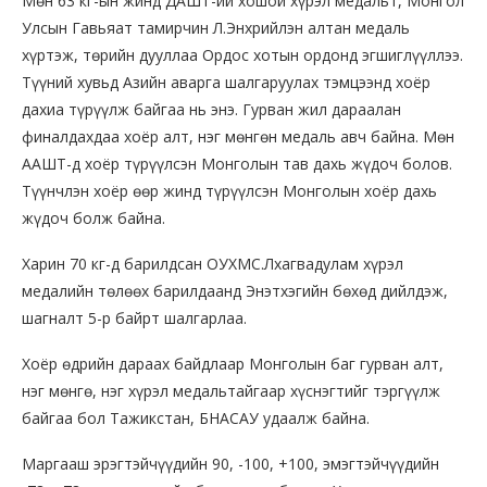
Мөн 63 кг-ын жинд ДАШТ-ий хошой хүрэл медальт, Монгол
Улсын Гавьяат тамирчин Л.Энхрийлэн алтан медаль
хүртэж, төрийн дууллаа Ордос хотын ордонд эгшиглүүллээ.
Түүний хувьд Азийн аварга шалгаруулах тэмцээнд хоёр
дахиа түрүүлж байгаа нь энэ. Гурван жил дараалан
финалдахдаа хоёр алт, нэг мөнгөн медаль авч байна. Мөн
ААШТ-д хоёр түрүүлсэн Монголын тав дахь жүдоч болов.
Түүнчлэн хоёр өөр жинд түрүүлсэн Монголын хоёр дахь
жүдоч болж байна.
Харин 70 кг-д барилдсан ОУХМС.Лхагвадулам хүрэл
медалийн төлөөх барилдаанд Энэтхэгийн бөхөд дийлдэж,
шагналт 5-р байрт шалгарлаа.
Хоёр өдрийн дараах байдлаар Монголын баг гурван алт,
нэг мөнгө, нэг хүрэл медальтайгаар хүснэгтийг тэргүүлж
байгаа бол Тажикстан, БНАСАУ удаалж байна.
Маргааш эрэгтэйчүүдийн 90, -100, +100, эмэгтэйчүүдийн