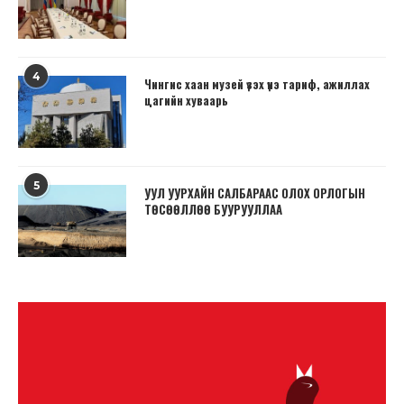
4
Чингис хаан музей үзэх үнэ тариф, ажиллах
цагийн хуваарь
5
УУЛ УУРХАЙН САЛБАРААС ОЛОХ ОРЛОГЫН
ТӨСӨӨЛЛӨӨ БУУРУУЛЛАА