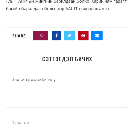
-78, +78 кг-ын жингийн барилдаан болно. Харин ням гарагт
багийн барилдаан болсноор ААШТ өндөрлөх ажээ.
SHARE
0
СЭТГЭГДЭЛ БИЧИХ