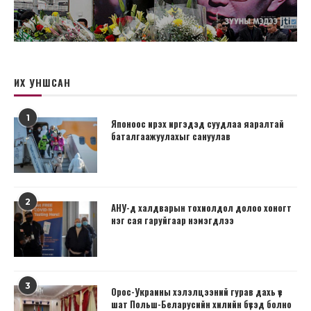
ИХ УНШСАН
1
Японоос ирэх иргэдэд суудлаа яаралтай
баталгаажуулахыг сануулав
2
АНУ-д халдварын тохиолдол долоо хоногт
нэг сая гаруйгаар нэмэгдлээ
3
Орос-Украины хэлэлцээний гурав дахь үе
шат Польш-Беларусийн хилийн бүсэд болно