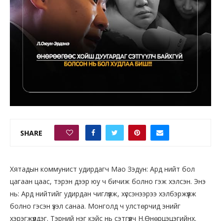
SHARE
0
Хятадын коммунист удирдагч Мао Зэдун: Ард нийт бол
цагаан цаас, тэрэн дээр юу ч бичиж болно гэж хэлсэн. Энэ
нь: Ард нийтийг удирдан чиглүүлж, хүссэнээрээ хэлбэржүүлж
болно гэсэн үзэл санаа. Монголд ч улстөрчид энийг
хэрэгжүүлдэг. Тэрний нэг кэйс нь сэтгүүлч Н.Өнөрцэцэгийнх.