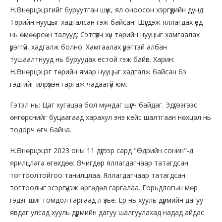
Н.Өнөрцэцэгийг буруутган шүүж, ял оноосон хэргүүдийн дунд:
Төрийн нууцыг хадгалсан гэж байсан. Шүүгдэж яллагдах үед
нь өмөөрсөн талууд: Сэтгүүлч хүн төрийн нууцыг хамгаалах
үүрэггүй, хадгалж болно. Хамгаалах үүрэгтэй албан
тушаалтнууд нь буруудах ёстой гэж байв. Харин:
Н.Өнөрцэцэг төрийн ямар нууцыг хадгалж байсан бэ
гэдгийг илрүүлэн гаргаж чадаагүй юм.
Гэтэл нь: Цаг хугацаа бол мундаг шүүгч байдаг. Эдүгээгээс
өнгөрснийг буцаагаад харахул энэ кейс шалтгаан нөхцөл нь
тодорч өгч байна.
Н.Өнөрцэцэг 2023 оны 11 дүгээр сард "Өдрийн сонин"-д
ярилцлага өгөхдөө: Өчигдөр яллагдагчаар татагдсан
тогтоолтойгоо танилцлаа. Яллагдагчаар татагдсан
тогтоолыг эсэргүүцэж өргөдөл гаргалаа. Горьдлогын мөр
гэдэг шиг гомдол гаргаад л үзье. Ер нь хууль дүрмийн дагуу
явдаг улсад хууль дүрмийн дагуу шалгуулахад надад айдас