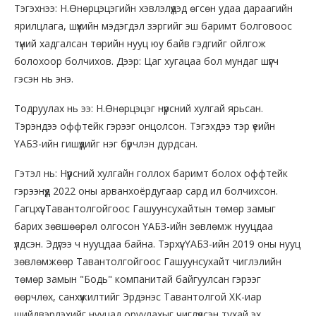
Тэгэхнээ: Н.Өнөрцэцэгийн хэвлэлүүдэд өгсөн удаа дараагийн
ярилцлага, шүүхийн мэдэгдэл зэргийг эш баримт болговоос
түүний хадгалсан төрийн нууц юу байв гэдгийг ойлгож
болохоор болчихов. Дээр: Цаг хугацаа бол мундаг шүүгч
гэсэн нь энэ.
Тодруулах нь ээ: Н.Өнөрцэцэг нүүрсний хулгай ярьсан.
Тэрэндээ оффтейк гэрээг онцолсон. Тэгэхдээ тэр үеийн
ҮАБЗ-ийн гишүүдийг нэг бүрчлэн дурдсан.
Гэтэл нь: Нүүрсний хулгайн голлох баримт болох оффтейк
гэрээнүүд 2022 оны арванхоёрдугаар сард ил болчихсон.
Гагцхүү: Тавантолгойгоос Гашуунсухайтын төмөр замыг
барих зөвшөөрөл олгосон ҮАБЗ-ийн зөвлөмж нууцдаа
үлдсэн. Эдүгээ ч нууцдаа байна. Тэрхүү: ҮАБЗ-ийн 2019 оны нууц
зөвлөмжөөр Тавантолгойгоос Гашуунсухайт чиглэлийн
төмөр замын "Бодь" компанитай байгуулсан гэрээг
өөрчлөх, санхүүжилтийг Эрдэнэс Тавантолгой ХК-иар
шийдвэрлэхийг нууцад оруулахыг чиглүүлсэн тухай эх