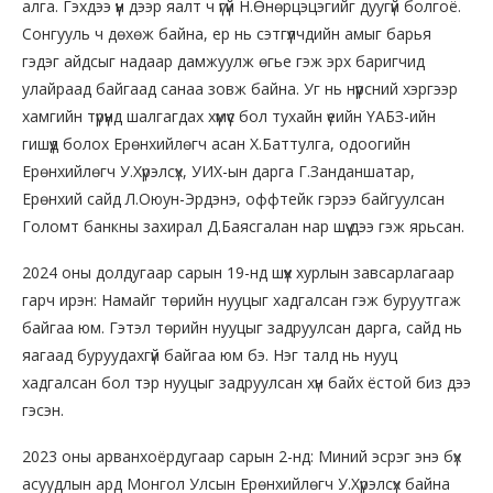
алга. Гэхдээ үүн дээр яалт ч үгүй Н.Өнөрцэцэгийг дуугүй болгоё.
Сонгууль ч дөхөж байна, ер нь сэтгүүлчдийн амыг барья
гэдэг айдсыг надаар дамжуулж өгье гэж эрх баригчид
улайраад байгаад санаа зовж байна. Уг нь нүүрсний хэргээр
хамгийн түрүүнд шалгагдах хүмүүс бол тухайн үеийн ҮАБЗ-ийн
гишүүд болох Ерөнхийлөгч асан Х.Баттулга, одоогийн
Ерөнхийлөгч У.Хүрэлсүх, УИХ-ын дарга Г.Занданшатар,
Ерөнхий сайд Л.Оюун-Эрдэнэ, оффтейк гэрээ байгуулсан
Голомт банкны захирал Д.Баясгалан нар шүү дээ гэж ярьсан.
2024 оны долдугаар сарын 19-нд шүүх хурлын завсарлагаар
гарч ирэн: Намайг төрийн нууцыг хадгалсан гэж буруутгаж
байгаа юм. Гэтэл төрийн нууцыг задруулсан дарга, сайд нь
яагаад буруудахгүй байгаа юм бэ. Нэг талд нь нууц
хадгалсан бол тэр нууцыг задруулсан хүн байх ёстой биз дээ
гэсэн.
2023 оны арванхоёрдугаар сарын 2-нд: Миний эсрэг энэ бүх
асуудлын ард Монгол Улсын Ерөнхийлөгч У.Хүрэлсүх байна