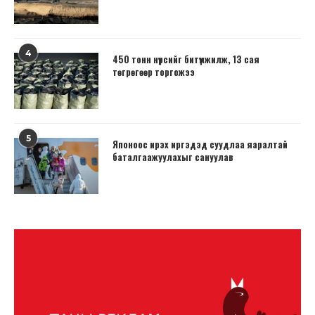
4
450 тонн нүүрсийг битүүмжилж, 13 сая
төгрөгөөр торгожээ
5
Японоос ирэх иргэдэд суудлаа яаралтай
баталгаажуулахыг сануулав