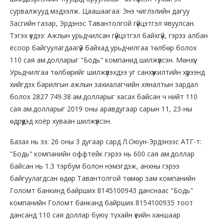
сурвалжууд мэдээлж. Цаашаагаа: Энэ чиглэлийн дагуу
Засгийн газар, Эрдэнэс Тавантолгой гүйцэтгэл явуулсан.
Тэгэх үедээ: Ажлын урьдчилсан гүйцэтгэл байхгүй, гэрээ албан
ёсоор байгуулагдаагүй байхад урьдчилгаа төлбөр болох
110 сая ам.долларыг "Бодь" компанид шилжүүлсэн. Мөнхүү:
Урьдчилгаа төлбөрийг шилжүүлэхдээ уг санхүүжилтийн хүрээнд
хийгдэх барилгын ажлын захиалагчийн хяналтын зардал
болох 2827 749.38 ам.долларыг хасах байсан ч нийт 110
сая ам.долларыг 2019 оны аравдугаар сарын 11, 23-ны
өдрүүдэд хоёр хуваан шилжүүлсэн.
Базах нь ээ: 26 оны 3 дугаар сард Л.Оюун-Эрдэнээс АТГ-т:
"Бодь" компанийн оффтейк гэрээ нь 600 сая ам.доллар
байсан нь 1.3 тэрбум болон нэмэгдэж, анхны гэрээ
байгуулагдсан өдөр Тавантолгой төмөр зам компанийн
Голомт банкинд байрших 8145100943 данснаас "Бодь"
компанийн Голомт банканд байрших 8154100935 тоот
дансанд 110 сая доллар буюу тухайн үеийн ханшаар