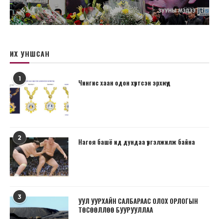
ИХ УНШСАН
1
Чингис хаан одон хүртсэн эрхмүүд
2
Нагоя башё ид дундаа үргэлжилж байна
3
УУЛ УУРХАЙН САЛБАРААС ОЛОХ ОРЛОГЫН
ТӨСӨӨЛЛӨӨ БУУРУУЛЛАА