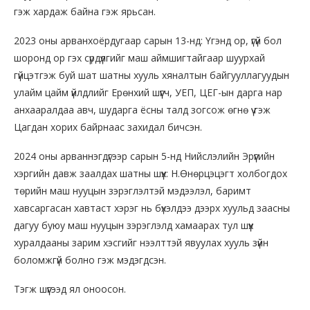
гэж хардаж байна гэж ярьсан.
2023 оны арванхоёрдугаар сарын 13-нд: Үгэнд ор, үгүй бол
шоронд ор гэх сүрдүүлгийг маш аймшигтайгаар шуурхай
гүйцэтгэж буй шат шатны хууль хяналтын байгууллагуудын
улайм цайм үйлдлийг Ерөнхий шүүгч, УЕП, ЦЕГ-ын дарга нар
анхааралдаа авч, шударга ёсны талд зогсож өгнө үү гэж
Цагдан хорих байрнаас захидал бичсэн.
2024 оны арваннэгдүгээр сарын 5-нд Нийслэлийн Эрүүгийн
хэргийн давж заалдах шатны шүүх: Н.Өнөрцэцэгт холбогдох
төрийн маш нууцын зэрэглэлтэй мэдээлэл, баримт
хавсаргасан хавтаст хэрэг нь бүхэлдээ дээрх хуульд заасны
дагуу буюу маш нууцын зэрэглэлд хамаарах тул шүүх
хуралдааны зарим хэсгийг нээлттэй явуулах хууль зүйн
боломжгүй болно гэж мэдэгдсэн.
Тэгж шүүгээд ял оноосон.