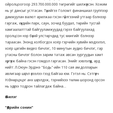
ойролцоогоор 293.700.000.000 төгрөгийг шилжүүлсэн. Хожим
нь уг дансыг устгасан. Түүнийгээ Голомт финаншиал группээр
дамжуулан валют арилжаа гэсэн гүйлгээний утгаар бэлнээр
гаргаж, хүүхдийн парк, саун, зочид буудал, төрийн тусгай
хамгаалалттай байгууламжуудад гэрээ байгуулахад
оролцсон нэр бүхий улстөрчдөд тус мөнгийг бэлнээр
тараасан. Энэнд холбогдох хоёр гэрчийн хувийн мэдээлэл,
хоёр цагийн видео бичлэг, 10 минутын аудио бичлэг, гар
утасны бичлэг болон зарим татаж авсан зургуудын хамт
хүргүүлж байна гэсэн гомдол гаргасан. Энийг хэвлэлүүд, ард
нийт: Л.Оюун-Эрдэнэ "Бодь"-ийн 110 сая ам.долларын
авлигаар шүгэл үлээлээ гээд байгаа юм. Гэтэл нь: Сэтгүүлч
Н.Өнөрцэцэг анх шүгэлдэж, тэрнийхээ төлөө шоронд орсон
нь эдүгээ тодрон тайлагдаж байна…
Ө.Билэг
"Өдрийн сонин"