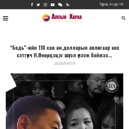
Пүрэв, 4 сар 16
“Бодь”-ийн 110 сая ам.долларын авлигаар анх
сэтгүүлч Н.Өнөрцэцэг шүгэл үлээж байжээ...
2026/04/16