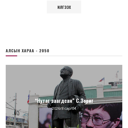
АЛСЫН ХАРАА - 2050
“Нутаг заагдсан” С.Зориг
2026/8 сар/04