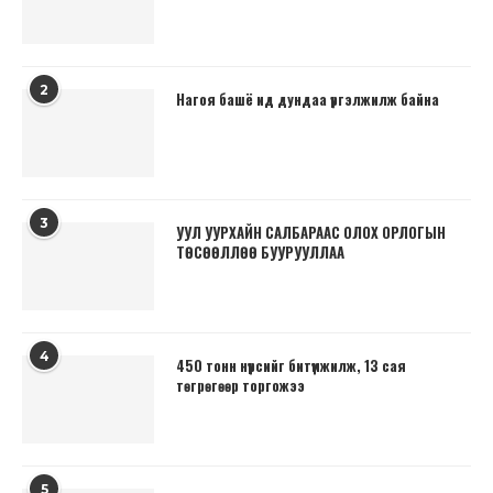
2
Нагоя башё ид дундаа үргэлжилж байна
3
УУЛ УУРХАЙН САЛБАРААС ОЛОХ ОРЛОГЫН
ТӨСӨӨЛЛӨӨ БУУРУУЛЛАА
4
450 тонн нүүрсийг битүүмжилж, 13 сая
төгрөгөөр торгожээ
5