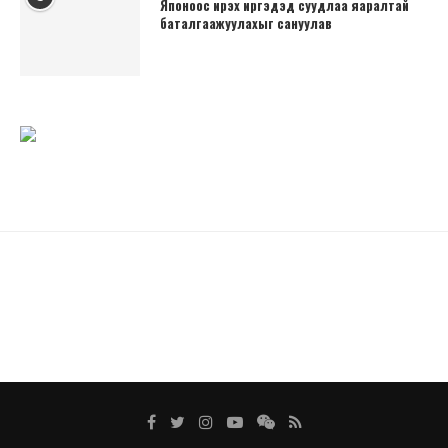
Японоос ирэх иргэдэд суудлаа яаралтай
баталгаажуулахыг сануулав