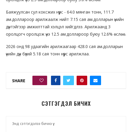
Баяжуулсан сул коксжих нүүрс - 64.0 мянган тонн, 111.7
ам.доллароор арилжаалж нийт 7.15 сая ам.долларын үнийн
дүнтэйгээр амжилттай хэлцэл хийгдлээ. Арилжаанд 3
оролцогч оролцож үнэ 12.5 ам.доллароор буюу 12.6% өслөө.
2026 онд 98 удаагийн арилжаагаар 428.0 сая ам.долларын
үнийн дүн бүхий 5.18 сая тонн нүүрс арилжлаа.
SHARE
0
СЭТГЭГДЭЛ БИЧИХ