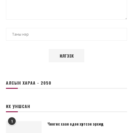
АЛСЫН ХАРАА - 2050
ИХ УНШСАН
1
Чингис хаан одон хүртсэн эрхмүүд