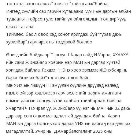
тогтоолгохоо хэлжээ” хэмээн “тайлцгааж”байна.
Ингээд сүүлийн сар гаруйн хугацаанд МАН-ын даргын албан
тушаалыг тойрсон улс төрийн үл ойлголцлын “гол дүр”-үүд
нэрээ татлаа.
Тиймээс, бас л овоо хэд хоног яригдаж буй “гурав дахь
хувилбар” гарч ирэх нь тодорхой боллоо.
Өчигдрийн байдлаар Тэргүүн Шадар сайд Н.Учрал, ХХААХҮ-
ийн сайд Ж.Энхбаяр хоёрын нэр МАН-ын даргад хүчтэй
яригдаж байлаа. Гэхдээ, “…Энэ хоёр эрхмээс Ж.Энхбаяр нь
бараг болчих байх” гэсэн хүн олон байв.
Мөн УИХ-ын гишүүн Г.Тэмүүлэн сүүлийн өдрүүдэд нэлээд
идэвхтэйгээр хэвлэлээр гарч эхэлснийг зарим ажиглагч
намын даргын сонгуультай холбон тайлбарлаж байгаа.
Ямартай ч Н.Учрал уу, Ж.Энхбаяр уу, нэг нь МАН-ын 32 дахь
даргаар сонгогдох магадлалтай дуулдаж байна. Харин
МАН-ын дарга болсныхоо дараа УИХ-ын даргад нэр дэвших
магадлалтай. Учир нь, Д.Амарбаясгаланг 2025 оны