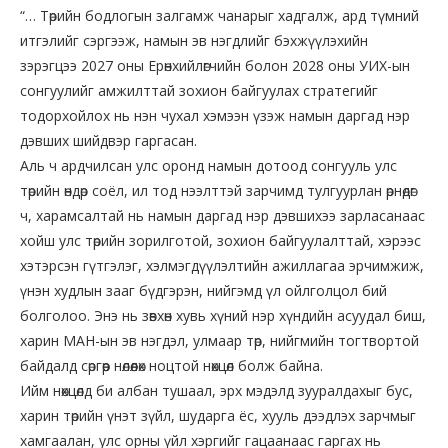
“… Төрийн бодлогын залгамж чанарыг хадгалж, ард түмний
итгэлийг сэргээж, намын эв нэгдлийг бэхжүүлэхийн
зэрэгцээ 2027 оны Ерөнхийлөгчийн болон 2028 оны УИХ-ын
сонгуулийг амжилттай зохион байгуулах стратегийг
тодорхойлох нь нэн чухал хэмээн үзэж намын даргад нэр
дэвших шийдвэр гаргасан.
Аль ч ардчилсан улс оронд намын дотоод сонгууль улс
төрийн өндөр соёл, ил тод нээлттэй зарчимд тулгуурлан өрнөдөг
ч, харамсалтай нь намын даргад нэр дэвшихээ зарласанаас
хойш улс төрийн зорилготой, зохион байгуулалттай, хэрээс
хэтэрсэн гүтгэлэг, хэлмэгдүүлэлтийн ажиллагаа эрчимжиж,
үнэн худлын зааг бүдгэрэн, нийгэмд үл ойлголцол бий
болголоо. Энэ нь зөвхөн хувь хүний нэр хүндийн асуудал биш,
харин МАН-ын эв нэгдэл, улмаар төр, нийгмийн тогтвортой
байдалд сөргөөр нөлөөлөх ноцтой нөхцөл болж байна.
Ийм нөхцөлд би албан тушаал, эрх мэдэлд зууралдахыг бус,
харин төрийн үнэт зүйл, шударга ёс, хууль дээдлэх зарчмыг
хамгаалан, улс орны үйл хэргийг гацаанаас гаргах нь