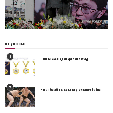
ИХ УНШСАН
1
Чингис хаан одон хүртсэн эрхмүүд
2
Нагоя башё ид дундаа үргэлжилж байна