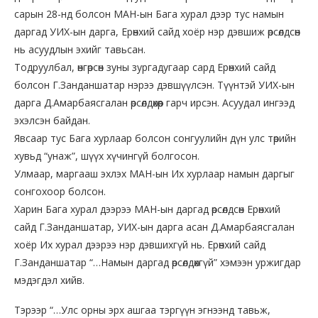
сарын 28-нд болсон МАН-ын Бага хурал дээр тус намын
даргад УИХ-ын дарга, Ерөнхий сайд хоёр нэр дэвшиж өрсөлдсөн
нь асуудлын эхийг тавьсан.
Тодруулбал, өнгөрсөн зуны зургадугаар сард Ерөнхий сайд
болсон Г.Занданшатар нэрээ дэвшүүлсэн. Түүнтэй УИХ-ын
дарга Д.Амарбаясгалан өрсөлдөхөөр гарч ирсэн. Асуудал ингээд
эхэлсэн байдан.
Явсаар тус Бага хурлаар болсон сонгуулийн дүн улс төрийн
хувьд “унаж”, шүүх хүчингүй болгосон.
Улмаар, маргааш эхлэх МАН-ын Их хурлаар намын даргыг
сонгохоор болсон.
Харин Бага хурал дээрээ МАН-ын даргад өрсөлдсөн Ерөнхий
сайд Г.Занданшатар, УИХ-ын дарга асан Д.Амарбаясгалан
хоёр Их хурал дээрээ нэр дэвшихгүй нь. Ерөнхий сайд
Г.Занданшатар “…Намын даргад өрсөлдөхгүй” хэмээн уржигдар
мэдэгдэл хийв.
Тэрээр “…Улс орны эрх ашгаа тэргүүн эгнээнд тавьж,