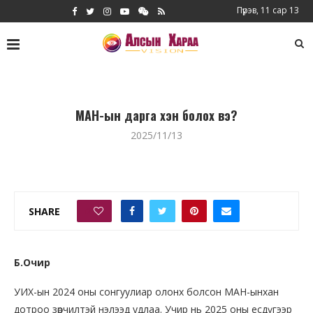
Пүрэв, 11 сар 13
МАН-ын дарга хэн болох вэ?
2025/11/13
SHARE
0
Б.Очир
УИХ-ын 2024 оны сонгуулиар олонх болсон МАН-ынхан
дотроо зөрчилтэй нэлээд удлаа. Учир нь 2025 оны есдүгээр