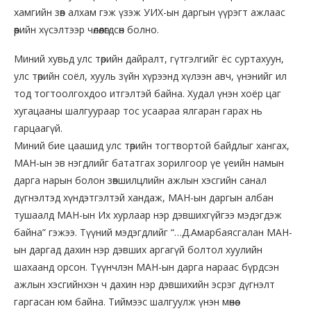
хамгийн зөв алхам гэж үзэж УИХ-ын даргын үүрэгт ажлаас
өөрийн хүсэлтээр чөлөөлөгдсөн болно.
Миний хувьд улс төрийн дайралт, гүтгэлгийг ёс суртахуун,
улс төрийн соёл, хууль зүйн хүрээнд хүлээн авч, үнэнийг ил
тод тогтоолгохдоо итгэлтэй байна. Худал үнэн хоёр цаг
хугацааны шалгуураар тос усаараа ялгаран гарах нь
гарцаагүй.
Миний бие цаашид улс төрийн тогтвортой байдлыг хангах,
МАН-ын эв нэгдлийг бататгах зорилгоор үе үеийн намын
дарга нарын болон зөвшилцлийн ажлын хэсгийн санал
дүгнэлтэд хүндэтгэлтэй хандаж, МАН-ын даргын албан
тушаалд МАН-ын Их хурлаар нэр дэвшихгүйгээ мэдэгдэж
байна” гэжээ. Түүний мэдэгдлийг “…Д.Амарбаясгалан МАН-
ын даргад дахин нэр дэвших аргагүй болтол хуулийн
шахаанд орсон. Түүнчлэн МАН-ын дарга нараас бүрдсэн
ажлын хэсгийнхэн ч дахин нэр дэвшихийн эсрэг дүгнэлт
гаргасан юм байна. Тиймээс шалгуулж үнэн мөнөө