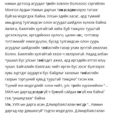
намын дотоод асуудал төрийн зовлон болохоос сэргийлэн
Монгол Ардын Намын даргын төлөөх өрсөлдөөнөөс нэрээ татаж
буйгаа мэдэгдэж байна. Улсын эдийн засаг, ард түмний
амьдралд тулгамдсан олон асуудал шийдлээ хүлээж байна.
Авлига, баялгийн хулгайтай хийж буй тэмцлээ тууштай
үргэлжлүүлж, иргэдийнхээ орлого, цалин хөлс, тэтгэвэр
тэтгэмжийг нэмэгдүүлэх, бусад тулгамдсан олон суурь
асуудлыг шийдэхийн төлөө Засгийн газар улам эрчтэй ажиллах
болно. Баялгийн хулгайтай хэзээ ч эвлэрэхгүй. Надад албан
тушаал бус улсын төлөө бодит ажил, ард иргэдийн итгэл илүү
чухал. Байгалийн баялгаас нийт иргэн бус хэсэг бүлгээрээ
хувь хүртдэг шударга бус байдлыг халахын төлөө Засгийн
газрын тэргүүний хувьд тууштай тэмцэнэ” гэсэн юм.
Түүний энэ мэдэгдлийг олон нийт, улс төрийн хүрээнийхэн “…
МАН-ын даргад өрсөлдөхгүй ч Ерөнхий сайдаа өгөхгүй юм байна”
гэж “уншицгааж” байна.
Мөн, УИХ-ын дарга асан Д.Амарбаясгалан өчигдөр “…Намын
даргад нэр дэвшихгүй” гэдгээ мэдэгдлээ. Д.Амарбаясгалан