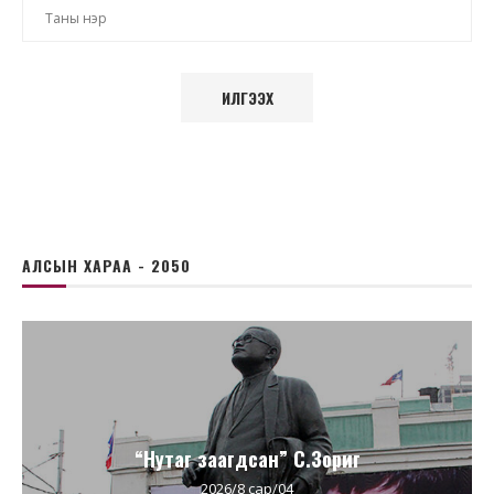
АЛСЫН ХАРАА - 2050
“Нутаг заагдсан” С.Зориг
2026/8 сар/04