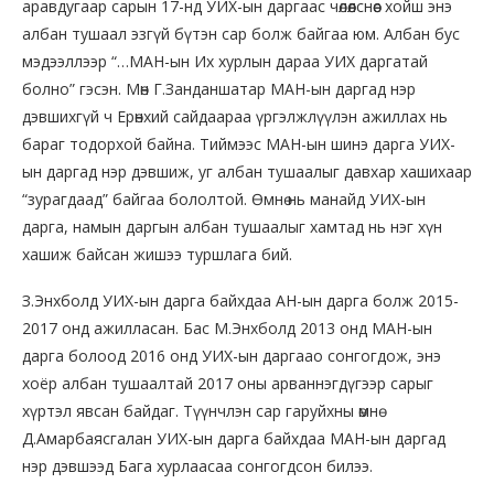
аравдугаар сарын 17-нд УИХ-ын даргаас чөлөөлснөөс хойш энэ
албан тушаал эзгүй бүтэн сар болж байгаа юм. Албан бус
мэдээллээр “…МАН-ын Их хурлын дараа УИХ даргатай
болно” гэсэн. Мөн Г.Занданшатар МАН-ын даргад нэр
дэвшихгүй ч Ерөнхий сайдаараа үргэлжлүүлэн ажиллах нь
бараг тодорхой байна. Тиймээс МАН-ын шинэ дарга УИХ-
ын даргад нэр дэвшиж, уг албан тушаалыг давхар хашихаар
“зурагдаад” байгаа бололтой. Өмнө нь манайд УИХ-ын
дарга, намын даргын албан тушаалыг хамтад нь нэг хүн
хашиж байсан жишээ туршлага бий.
З.Энхболд УИХ-ын дарга байхдаа АН-ын дарга болж 2015-
2017 онд ажилласан. Бас М.Энхболд 2013 онд МАН-ын
дарга болоод 2016 онд УИХ-ын даргаао сонгогдож, энэ
хоёр албан тушаалтай 2017 оны арваннэгдүгээр сарыг
хүртэл явсан байдаг. Түүнчлэн сар гаруйхны өмнө
Д.Амарбаясгалан УИХ-ын дарга байхдаа МАН-ын даргад
нэр дэвшээд Бага хурлаасаа сонгогдсон билээ.