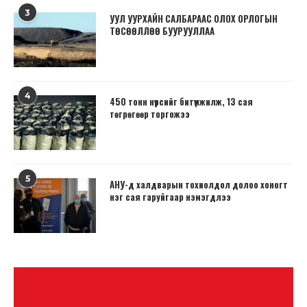
3
УУЛ УУРХАЙН САЛБАРААС ОЛОХ ОРЛОГЫН
ТӨСӨӨЛЛӨӨ БУУРУУЛЛАА
4
450 тонн нүүрсийг битүүмжилж, 13 сая
төгрөгөөр торгожээ
5
АНУ-д халдварын тохиолдол долоо хоногт
нэг сая гаруйгаар нэмэгдлээ