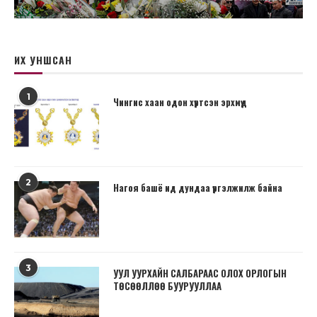
ИХ УНШСАН
1
Чингис хаан одон хүртсэн эрхмүүд
2
Нагоя башё ид дундаа үргэлжилж байна
3
УУЛ УУРХАЙН САЛБАРААС ОЛОХ ОРЛОГЫН
ТӨСӨӨЛЛӨӨ БУУРУУЛЛАА