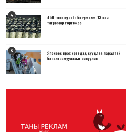
4
450 тонн нүүрсийг битүүмжилж, 13 сая
төгрөгөөр торгожээ
5
Японоос ирэх иргэдэд суудлаа яаралтай
баталгаажуулахыг сануулав