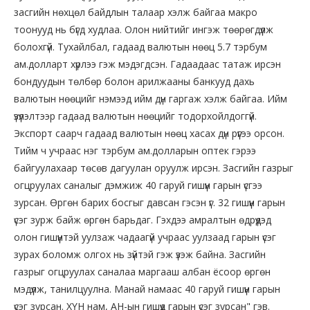
засгийн нөхцөл байдлын талаар хэлж байгаа макро
тоонууд нь бүгд худлаа. Олон нийтийг ингэж төөрөгдүүлж
болохгүй. Тухайлбал, гадаад валютын нөөц 5.7 тэрбум
ам.долларт хүрлээ гэж мэдэгдсэн. Гадаадаас татаж ирсэн
бондуудын төлбөр болон арилжааны банкууд дахь
валютын нөөцийг нэмээд ийм дүн гаргаж хэлж байгаа. Ийм
үзүүлэлтээр гадаад валютын нөөцийг тодорхойлдоггүй.
Экспорт саарч гадаад валютын нөөц хасах дүн рүүгээ орсон.
Тийм ч учраас нэг тэрбум ам.долларын оптек гэрээ
байгуулахаар төсөв дагуулан оруулж ирсэн. Засгийн газрыг
огцруулах саналыг дэмжиж 40 гаруй гишүүн гарын үсгээ
зурсан. Өргөн барих босгыг давсан гэсэн үг. 32 гишүүн гарын
үсэг зурж байж өргөн барьдаг. Гэхдээ амралтын өдрүүдэд
олон гишүүнтэй уулзаж чадаагүй учраас уулзаад гарын үсэг
зурах боломж олгох нь зүйтэй гэж үзэж байна. Засгийн
газрыг огцруулах саналаа маргааш албан ёсоор өргөн
мэдүүлж, танилцуулна. Манай намаас 40 гаруй гишүүн гарын
үсэг зурсан. ХҮН нам, АН-ын гишүүд гарын үсэг зурсан" гэв.