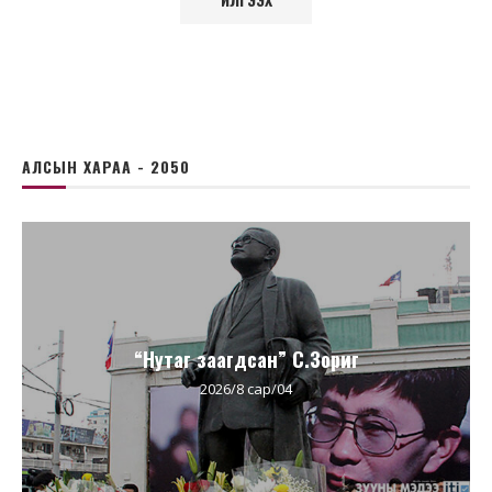
АЛСЫН ХАРАА - 2050
“Нутаг заагдсан” С.Зориг
2026/8 сар/04