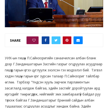
SHARE
0
УИХ-ын гишүүн П.Сайнзоригийн санаачилсан албан бланк
дээр Г.Занданшатарын Засгийн газрыг огцруулах асуудлаар
гишүүд гарын үсгээ цуглуулж эхэлсэн гэх мэдээлэл бий. Тэгвэл
хэдэн гишүүн гарын үсэг зурсан талаар П.Сайнзориг тайлбар
өглөө. Тэрбээр "Үндсэн хууль зөрчиж парламентын
засаглалд халдаж байгаа, эдийн засгийг доройтуулан ард
иргэдийг төөрөгдүүлж, нийгмийг эмх замбараагүй байдал руу
түлхэж байгаа Г.Занданшатарыг Ерөнхий сайдын албан
тушаалаас огцруулах асуудлыг хөндөж байна. Эдийн