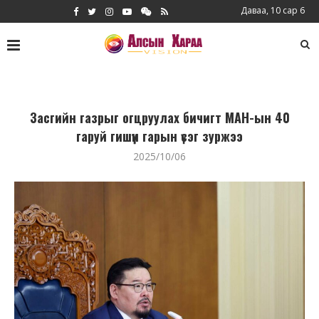
Даваа, 10 сар 6
Засгийн газрыг огцруулах бичигт МАН-ын 40
гаруй гишүүн гарын үсэг зуржээ
2025/10/06