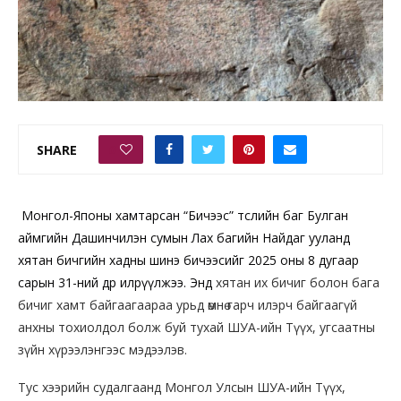
SHARE
0
Монгол-Японы хамтарсан “Бичээс” төслийн баг Булган
аймгийн Дашинчилэн сумын Лах багийн Найдаг ууланд
хятан бичгийн хадны шинэ бичээсийг 2025 оны 8 дугаар
сарын 31-ний өдөр илрүүлжээ. Энд
хятан их бичиг болон бага
бичиг хамт байгаагаараа урьд өмнө гарч илэрч байгаагүй
анхны тохиолдол болж буй тухай ШУА-ийн Түүх, угсаатны
зүйн хүрээлэнгээс мэдээлэв.
Тус хээрийн судалгаанд Монгол Улсын ШУА-ийн Түүх,