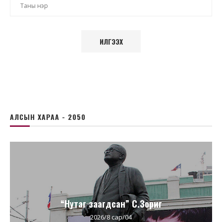
АЛСЫН ХАРАА - 2050
“Нутаг заагдсан” С.Зориг
2026/8 сар/04