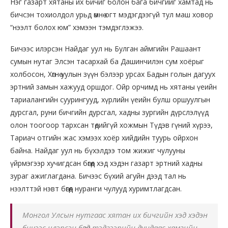
Нэг газарт хятаны их бичиг болон бага бичгийг хамтад нь
бичсэн тохиолдол урьд өмнө огт мэдэгдээгүй тул маш ховор
“нээлт болох юм” хэмээн тэмдэглэжээ.
Бичээс илэрсэн Найдаг уул нь Булган аймгийн Рашаант
сумын нутаг Элсэн тасархай ба Дашинчилэн сум хоёрыг
холбосон, Хөгнө уулын зүүн бэлээр урсах Бадын голын дагуух
эртний замын хажууд оршдог. Ойр орчимд нь хятаны үеийн
тариалангийн суурингууд, хүрлийн үеийн булш оршуулгын
дурсгал, руни бичгийн дурсгал, хадны зургийн дүрслэлүүд
олон тоогоор тархсан төдийгүй хожмын Түдэв гүний хүрээ,
Тариач отгийн жас хэмээх хоёр хийдийн туурь ойрхон
байна. Найдаг уул нь бүхэлдээ том жижиг чулууны
үйрмэгээр хучигдсан бөгөөд хэд хэдэн газарт эртний хадны
зураг ажиглагдана. Бичээс бүхий агуйн дээд тал нь
нээлттэй нэвт бөгөөд нуранги чулууд хуримтлагдсан.
Монгол Улсын нутгаас хятан их бичгийн хэд хэдэн
бичээс илэрсэн бөгөөд тэдгээрийн дундаас хамгийн