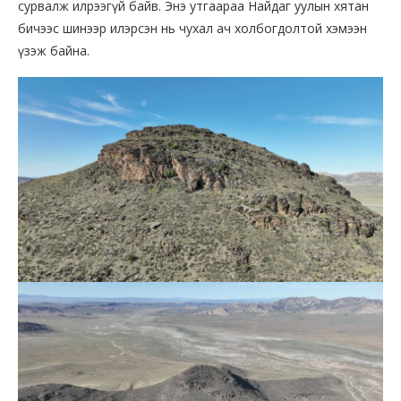
сурвалж илрээгүй байв. Энэ утгаараа Найдаг уулын хятан
бичээс шинээр илэрсэн нь чухал ач холбогдолтой хэмээн
үзэж байна.