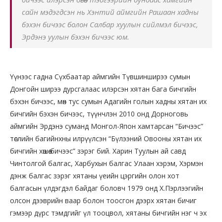
сайн мэдэгдсэн нь Хэнтий аймгийн Рашаан хадны
бэхэн бичээс болон Салбар хуулын сийлмэл бичээс,
Эрдэнэ уулын бэхэн бичээс юм.
Үүнээс гадна Сүхбаатар аймгийн Түвшинширээ сумын
Донгойн ширээ дурсгалаас илэрсэн хятан бага бичгийн
бэхэн бичээс, мөн тус сумын Адагийн голын хадны хятан их
бичгийн бэхэн бичээс, түүнчлэн 2010 онд Дорноговь
аймгийн Эрдэнэ суманд Монгол-Япон хамтарсан “Бичээс”
төслийн багийнхны илрүүлсэн “Бүлээний Овооны хятан их
бичгийн хөшөө бичээс” зэрэг бий. Харин Туулын ай савд
Чинтолгой балгас, Харбухын балгас Улаан хэрэм, Хэрмэн
дэнж балгас зэрэг хятаны үеийн цэргийн олон хот
балгасын үлдэгдэл байдаг боловч 1979 онд Х.Пэрлээгийн
олсон дээврийн ваар болон тоосгон дээрх хятан бичиг
гэмээр дүрс тэмдгийг үл тооцвол, хятаны бичгийн нэг ч эх