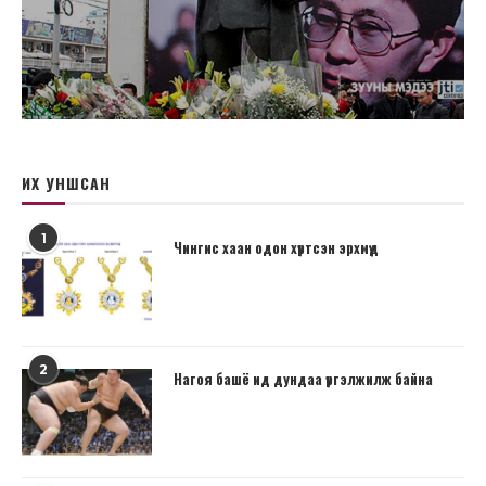
ИХ УНШСАН
1
Чингис хаан одон хүртсэн эрхмүүд
2
Нагоя башё ид дундаа үргэлжилж байна