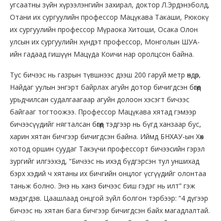
угсаатны зүйн хүрээлэнгийн захирал, доктор Л.Эрдэнэболд,
Отани их сургуулийн профессор Мацүкава Такаши, Рюкокү
их сургуулийн профессор Мүраока Хитоши, Осака Олон
улсын их сургуулийн хүндэт профессор, Монголын ШУА-
ийн гадаад гишүүн Мацүда Коичи нар оролцсон байна.
Тус бичээс нь газрын түвшнээс дээш 200 гаруй метр өндөр,
Найдаг уулын энгэрт байрлах агуйн дотор бичигдсэн бөгөөд
урьдчилсан судалгаагаар агуйн долоон хэсэгт бичээс
байгааг тогтоожээ. Профессор Мацүкава хятад гэмээр
бичээсүүдийг нягталсан бөгөөд тэдгээр нь бүгд ханзаар бус,
харин хятан бичгээр бичигдсэн байна. Иймд БНХАУ-ын Хөх
хотод оршин суудаг Такэүчи профессорт бичээсийн гэрэл
зургийг илгээхэд, “Бичээс нь ихэд бүдгэрсэн тул уншихад
бэрх хэдий ч хятаны их бичгийн онцлог үсгүүдийг олонтаа
таньж болно. Энэ нь ханз бичээс биш гэдэг нь илт” гэж
мэдэгдэв. Цаашлаад онцгой зүйл болгон тэрбээр: “4 дүгээр
бичээс нь хятан бага бичгээр бичигдсэн байх магадлалтай.