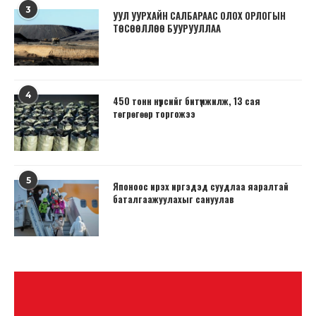
3
УУЛ УУРХАЙН САЛБАРААС ОЛОХ ОРЛОГЫН
ТӨСӨӨЛЛӨӨ БУУРУУЛЛАА
4
450 тонн нүүрсийг битүүмжилж, 13 сая
төгрөгөөр торгожээ
5
Японоос ирэх иргэдэд суудлаа яаралтай
баталгаажуулахыг сануулав