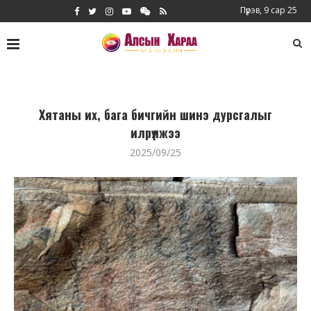
Пүрэв, 9 сар 25
Хятаны их, бага бичгийн шинэ дурсгалыг
илрүүлжээ
2025/09/25