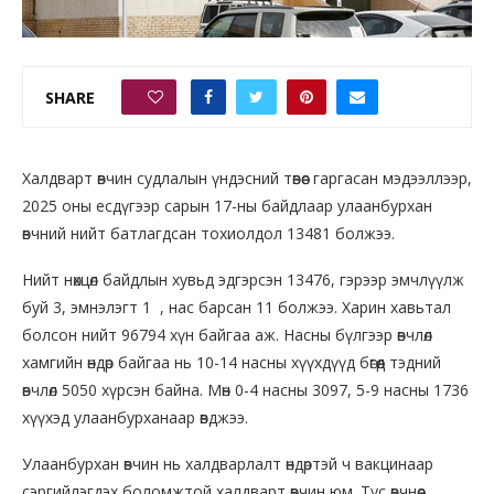
SHARE
0
Халдварт өвчин судлалын үндэсний төвөөс гаргасан мэдээллээр,
2025 оны есдүгээр сарын 17-ны байдлаар улаанбурхан
өвчний нийт батлагдсан тохиолдол 13481 болжээ.
Нийт нөхцөл байдлын хувьд эдгэрсэн 13476, гэрээр эмчлүүлж
буй 3, эмнэлэгт 1 , нас барсан 11 болжээ. Харин хавьтал
болсон нийт 96794 хүн байгаа аж. Насны бүлгээр өвчлөл
хамгийн өндөр байгаа нь 10-14 насны хүүхдүүд бөгөөд тэдний
өвчлөл 5050 хүрсэн байна. Мөн 0-4 насны 3097, 5-9 насны 1736
хүүхэд улаанбурханаар өвджээ.
Улаанбурхан өвчин нь халдварлалт өндөртэй ч вакцинаар
сэргийлэгдэх боломжтой халдварт өвчин юм. Тус өвчнөөс