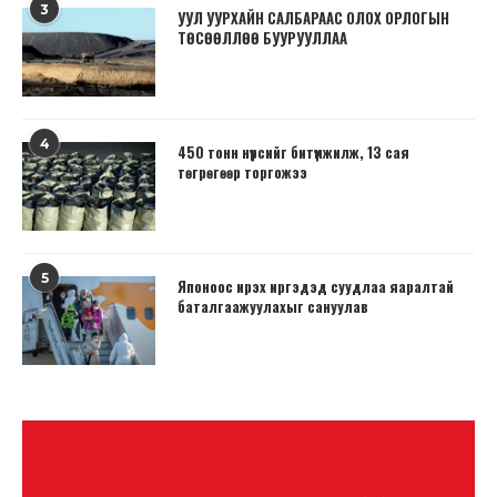
3
УУЛ УУРХАЙН САЛБАРААС ОЛОХ ОРЛОГЫН
ТӨСӨӨЛЛӨӨ БУУРУУЛЛАА
4
450 тонн нүүрсийг битүүмжилж, 13 сая
төгрөгөөр торгожээ
5
Японоос ирэх иргэдэд суудлаа яаралтай
баталгаажуулахыг сануулав