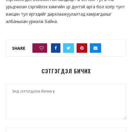
урьдчилан сэргийлэх хамгийн үр дүнтэй арга бол хоёр тунт
вакцин тул иргэдийг дархлаажуулалтад хамрагдахыг
албаныхан уриалж байна.
SHARE
0
СЭТГЭГДЭЛ БИЧИХ