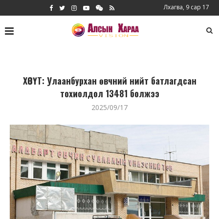
Лхагва, 9 сар 17
ХӨСҮТ: Улаанбурхан өвчний нийт батлагдсан
тохиолдол 13481 болжээ
2025/09/17