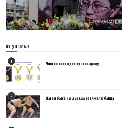
ИХ УНШСАН
1
Чингис хаан одон хүртсэн эрхмүүд
2
Нагоя башё ид дундаа үргэлжилж байна