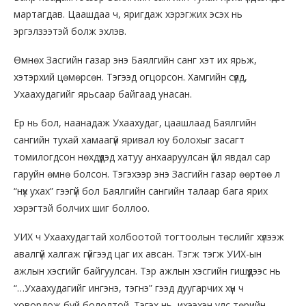
мартагдав. Цаашдаа ч, яригдаж хэрэгжих эсэх нь
эргэлзээтэй болж эхлэв.
Өмнөх Засгийн газар энэ Баялгийн санг хэт их ярьж,
хэтэрхий цөмөрсөн. Тэгээд огцорсон. Хамгийн сүүлд,
Ухаахудагийг ярьсаар байгаад унасан.
Ер нь бол, наанадаж Ухаахудаг, цаашлаад Баялгийн
сангийн тухай хамаагүй яривал юу болохыг засагт
томилогдсон нөхдүүдэд хатуу анхааруулсан үйл явдал сар
гаруйн өмнө болсон. Тэгэхээр энэ Засгийн газар өөртөө л
“нүх ухах” гээгүй бол Баялгийн сангийн талаар бага ярих
хэрэгтэй болчих шиг боллоо.
УИХ ч Ухаахудагтай холбоотой тогтоолын төслийг хүлээж
авалгүй халгаж гүйгээд цаг их авсан. Тэгж тэгж УИХ-ын
ажлын хэсгийг байгуулсан. Тэр ажлын хэсгийн гишүүдээс нь
“…Ухаахудагийг ингэнэ, тэгнэ” гээд дуугарчих хүн ч
ховордож буй бололтой. Тэгэх нь, ихээхэн улс төрийн