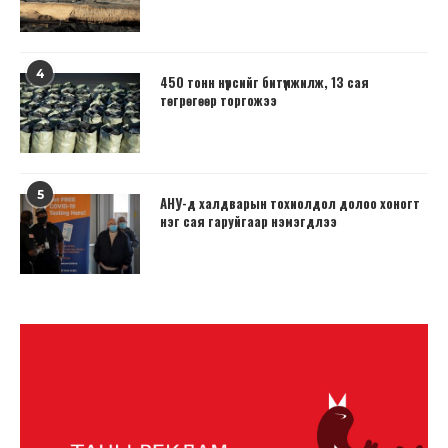
4
450 тонн нүүрсийг битүүмжилж, 13 сая
төгрөгөөр торгожээ
5
АНУ-д халдварын тохиолдол долоо хоногт
нэг сая гаруйгаар нэмэгдлээ