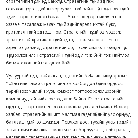
стратегийн түүхий эд байхгүй. Стратегийн түүхий эд гэж
голчлон цэрэг, дайны зориулалттай зайлшгүй нөөцлөх түүхий
эдийг нэрлэж ирсэн байдаг. …Зах зээл дээр нийлүүлэлт нь
хэзээ ч тасалдаж мэдэх түүхий эдийг эрэлт ихтэй буюу
критикал түүхий эд гэдэг юм. Стратегийн түүхий эд мэдээж
эрэлт ихтэй критикал түүхий эд гэдэгт хамаарна. …Үнэн
хэрэгтээ дэлхийд стратегийн орд гэсэн ойлголт байдаггүй.
Түрүүн хэлсэнчлэн стратегийн түүхий эд л гэж бий” гэж нийтлэл
бичиж олон нийтэд хүргэж байв.
Уул уурхайн дэд сайд асан, одоогийн УИХ-ын гишүүн эрхэм ч
“…Засгийн газар стратегийн ач холбогдол бүхий ордоос
төрийн эзэмшлийн хувь хэмжээг тогтоох хэлэлцээрийг
компаниудтай хийж эхлээд явж байна. Гэтэл стратегийн
орд гэдэг нэр томъёо зөвхөн манай улсад л байна. Өөрөөр
хэлбэл, стратегийн ашигт малтмал гэдэг зүйлийг улс орнууд
батлаад түүнийгээ дэмждэг. Товчхондоо, тухайн улсын эдийн
засагт ийм ийм ашигт малтмалын борлуулалт, олборлолт,
үйлдвэрлэл хэрэгтэй байна гэж үзээд түүнийг нээж илрүүлэхийн