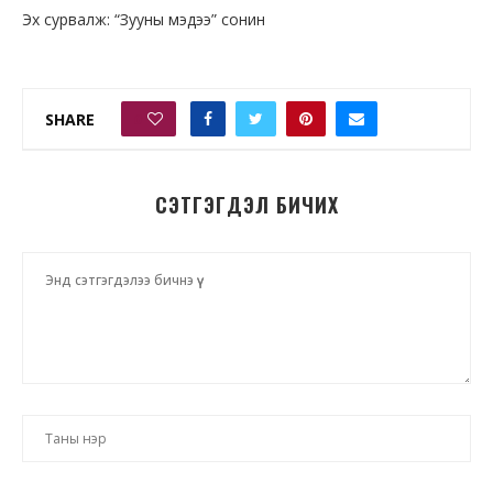
Эх сурвалж: “Зууны мэдээ” сонин
SHARE
0
СЭТГЭГДЭЛ БИЧИХ