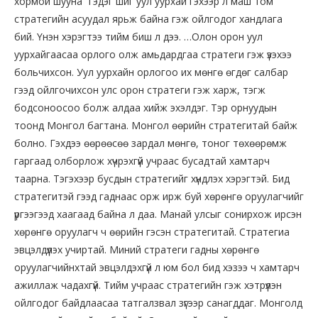
хормой шууна” гэдэг шиг уул уурхай гэхээр л маш том
стратегийн асуудал ярьж байна гэж ойлгодог хандлага
бий. Үнэн хэрэгтээ тийм биш л дээ. …Олон орон уул
уурхайгаасаа орлого олж амьдардгаа стратеги гэж үзэхээ
больчихсон. Уул уурхайн орлогоо их мөнгө өгдөг салбар
гээд ойлгочихсон улс орон стратеги гэж харж, тэгж
бодсоноосоо болж алдаа хийж эхэлдэг. Тэр орнуудын
тоонд Монгол багтана. Монгол өөрийн стратегитай байж
болно. Гэхдээ өөрөөсөө зардал мөнгө, тоног төхөөрөмж
гаргаад олборлож хүчрэхгүй учраас бусадтай хамтарч
таарна. Тэгэхээр бусдын стратегийг хүндлэх хэрэгтэй. Бид
стратегитэй гээд гаднаас орж ирж буй хөрөнгө оруулагчийг
үргээгээд хаагаад байна л даа. Манай улсыг сонирхож ирсэн
хөрөнгө оруулагч ч өөрийн гэсэн стратегитай. Стратегиа
эвцэлдүүлэх учиртай. Миний стратеги гадны хөрөнгө
оруулагчийнхтай эвцэлдэхгүй л юм бол бид хэзээ ч хамтарч
ажиллаж чадахгүй. Тийм учраас стратегийн гэж хэтрүүлэн
ойлгодог байдлаасаа татгалзвал зүгээр санагддаг. Монголд