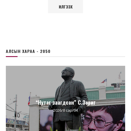
АЛСЫН ХАРАА - 2050
“Нутаг заагдсан” С.Зориг
2026/8 сар/04