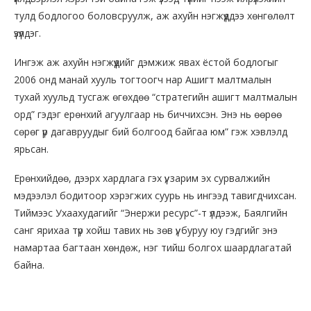
тулд бодлогоо боловсруулж, аж ахуйн нэгжүүддээ хөнгөлөлт
үзүүлдэг.
Ингэж аж ахуйн нэгжүүдийг дэмжиж явах ёстой бодлогыг
2006 онд манай хууль тогтоогч нар Ашигт малтмалын
тухай хуульд тусгаж өгөхдөө “стратегийн ашигт малтмалын
орд” гэдэг ерөнхий агуулгаар нь биччихсэн. Энэ нь өөрөө
сөрөг үр дагавруудыг бий болгоод байгаа юм” гэж хэвлэлд
ярьсан.
Ерөнхийдөө, дээрх хардлага гэх үү, зарим эх сурвалжийн
мэдээлэл бодитоор хэрэгжих суурь нь ингээд тавигдчихсан.
Тиймээс Ухаахудагийг “Энержи ресурс”-т үлдээж, Баялгийн
санг ярихаа түр хойш тавих нь зөв үү, буруу юу гэдгийг энэ
намартаа багтаан хөндөж, нэг тийш болгох шаардлагатай
байна.