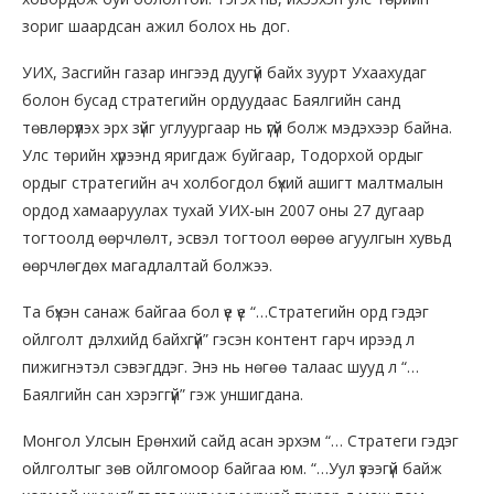
зориг шаардсан ажил болох нь дог.
УИХ, Засгийн газар ингээд дуугүй байх зуурт Ухаахудаг
болон бусад стратегийн ордуудаас Баялгийн санд
төвлөрүүлэх эрх зүйг углуургаар нь үгүй болж мэдэхээр байна.
Улс төрийн хүрээнд яригдаж буйгаар, Тодорхой ордыг
ордыг стратегийн ач холбогдол бүхий ашигт малтмалын
ордод хамааруулах тухай УИХ-ын 2007 оны 27 дугаар
тогтоолд өөрчлөлт, эсвэл тогтоол өөрөө агуулгын хувьд
өөрчлөгдөх магадлалтай болжээ.
Та бүхэн санаж байгаа бол үе үе “…Стратегийн орд гэдэг
ойлголт дэлхийд байхгүй” гэсэн контент гарч ирээд л
пижигнэтэл сэвэгддэг. Энэ нь нөгөө талаас шууд л “…
Баялгийн сан хэрэггүй” гэж уншигдана.
Монгол Улсын Ерөнхий сайд асан эрхэм “… Стратеги гэдэг
ойлголтыг зөв ойлгомоор байгаа юм. “…Уул үзээгүй байж