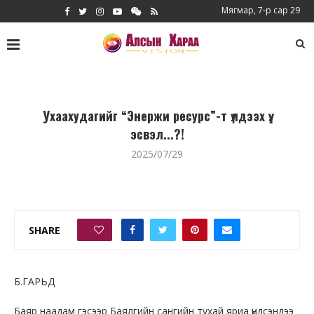
Мягмар, 7-р сар 29
Ухаахудагийг “Энержи ресурс”-т үлдээх үү,
эсвэл...?!
2025/07/29
SHARE
0
Б.ГАРЬД
Баяр наадам гэсээр Баялгийн сангийн тухай яриа үндсэндээ