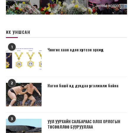
ИХ УНШСАН
1
Чингис хаан одон хүртсэн эрхмүүд
2
Нагоя башё ид дундаа үргэлжилж байна
3
УУЛ УУРХАЙН САЛБАРААС ОЛОХ ОРЛОГЫН
ТӨСӨӨЛЛӨӨ БУУРУУЛЛАА