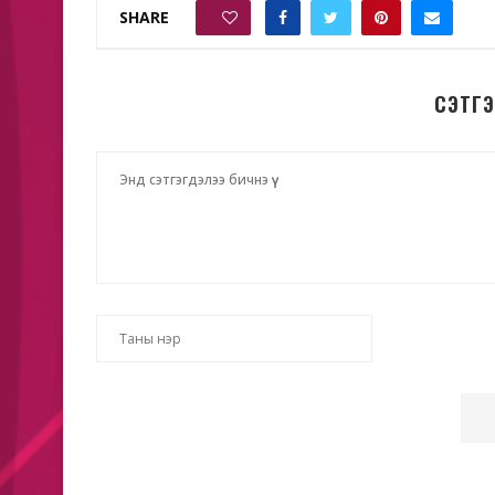
SHARE
0
СЭТГ