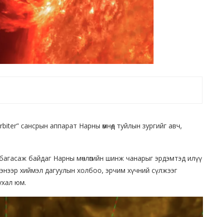
biter” сансрын аппарат Нарны өмнөд туйлын зургийг авч,
 багасаж байдаг Нарны мөчлөгийн шинж чанарыг эрдэмтэд илүү
сэнээр хиймэл дагуулын холбоо, эрчим хүчний сүлжээг
ухал юм.