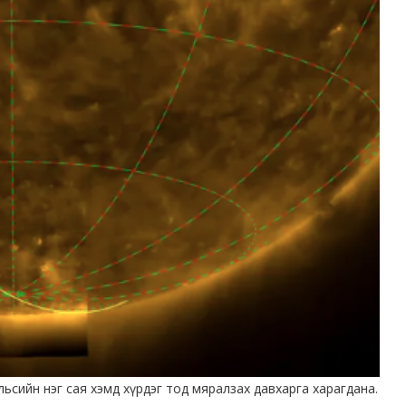
ьсийн нэг сая хэмд хүрдэг тод мяралзах давхарга харагдана.