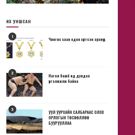
ИХ УНШСАН
1
Чингис хаан одон хүртсэн эрхмүүд
2
Нагоя башё ид дундаа
үргэлжилж байна
3
УУЛ УУРХАЙН САЛБАРААС ОЛОХ
ОРЛОГЫН ТӨСӨӨЛЛӨӨ
БУУРУУЛЛАА