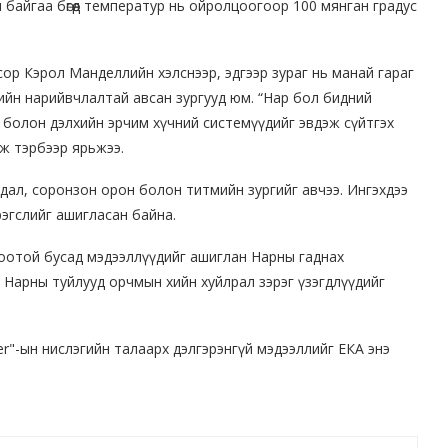
 байгаа бөгөөд температур нь ойролцоогоор 100 мянган градус
ор Кэрол Манделлийн хэлснээр, эдгээр зураг нь манай гараг
ийн нарийвчлалтай авсан зургууд юм. “Нар бол бидний
ын болон дэлхийн эрчим хүчний системүүдийг эвдэж сүйтгэх
эж тэрбээр ярьжээ.
андал, соронзон орон болон титмийн зургийг авчээ. Ингэхдээ
эрэгслийг ашигласан байна.
лбоотой бусад мэдээллүүдийг ашиглан Нарны гаднах
р Нарны туйлууд орчмын хийн хуйлрал зэрэг үзэгдлүүдийг
iter"-ын нислэгийн талаарх дэлгэрэнгүй мэдээллийг ЕКА энэ