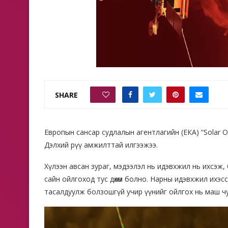
SHARE
0
Европын сансар судлалын агентлагийн (ЕКА) “Solar Or
Дэлхий рүү амжилттай илгээжээ.
Хүлээн авсан зураг, мэдээлэл нь идэвхжил нь ихсэж,
сайн ойлгоход тус дөхөм болно. Нарны идэвхжил ихэс
тасалдуулж болзошгүй учир үүнийг ойлгох нь маш ч