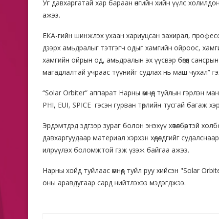
Уг давхаргатай хар бараан өнгийн хийн үүлс холилдон
ажээ.
ЕКА-гийн шинжлэх ухаан хариуцсан захирал, професс
дээрх амьдралыг тэтгэгч одыг хамгийн ойроос, хамг
хамгийн ойрын од, амьдралын эх үүсвэр бөгөөд санср
магадлалтай учраас түүнийг судлах нь маш чухал” г
“Solar Orbiter” аппарат Нарны өмнөд туйлын гэрлэн м
PHI, EUI, SPICE гэсэн гурван төрлийн тусгай багаж х
Эрдэмтдэд эдгээр зураг болон энэхүү хөтөлбөртэй хо
давхаргуудаар материал хэрхэн хөдөлдгийг судалснаа
илрүүлэх боломжтой гэж үзэж байгаа ажээ.
Нарны хойд туйлаас өмнөд туйл руу хийсэн "Solar Orb
оны аравдугаар сард нийтлэхээ мэдэгджээ.