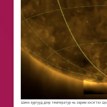
Шинэ зургууд дээр температур нь зарим хэсэгтээ Цел