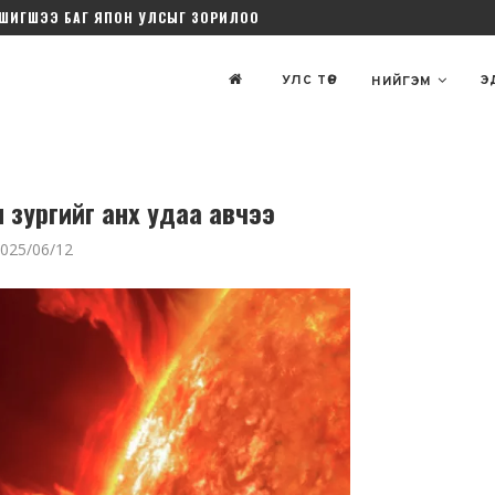
ШИГШЭЭ БАГ ЯПОН УЛСЫГ ЗОРИЛОО
УЛС ТӨР
Э
НИЙГЭМ
н зургийг анх удаа авчээ
025/06/12
тулга хоёр
Б.Цогтгэрэл: Ж.Эпштейн
алагдаж
Оюутолгой, Дубайн гэрээний
н" бэ?
лоббиг хийсэн нь...
8
2026/5 сар/05