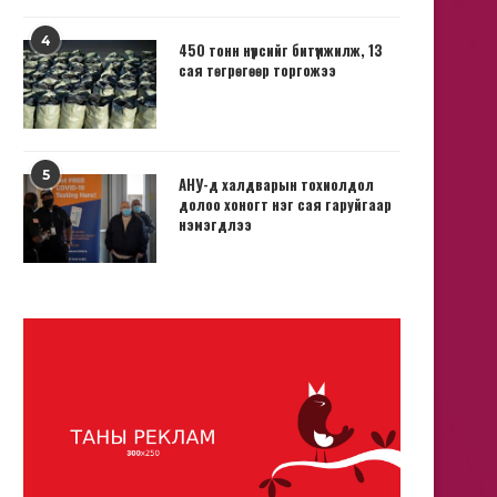
4
450 тонн нүүрсийг битүүмжилж, 13
сая төгрөгөөр торгожээ
5
АНУ-д халдварын тохиолдол
долоо хоногт нэг сая гаруйгаар
нэмэгдлээ