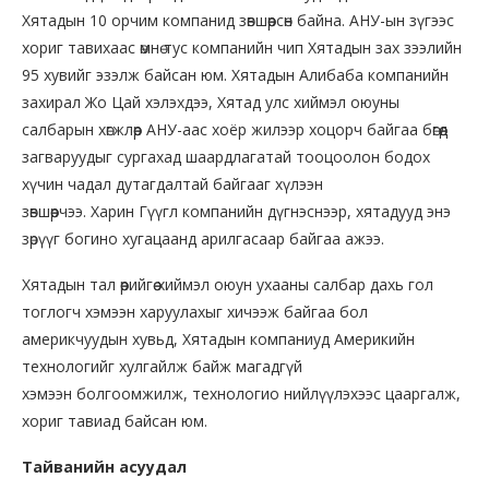
Хятадын 10 орчим компанид зөвшөөрсөн байна. АНУ-ын зүгээс
хориг тавихаас өмнө тус компанийн чип Хятадын зах зээлийн
95 хувийг эзэлж байсан юм. Хятадын Алибаба компанийн
захирал Жо Цай хэлэхдээ, Хятад улс хиймэл оюуны
салбарын хөгжлөөр АНУ-аас хоёр жилээр хоцорч байгаа бөгөөд
загваруудыг сургахад шаардлагатай тооцоолон бодох
хүчин чадал дутагдалтай байгааг хүлээн
зөвшөөрчээ. Харин Гүүгл компанийн дүгнэснээр, хятадууд энэ
зөрүүг богино хугацаанд арилгасаар байгаа ажээ.
Хятадын тал өөрийгөө хиймэл оюун ухааны салбар дахь гол
тоглогч хэмээн харуулахыг хичээж байгаа бол
америкчуудын хувьд, Хятадын компаниуд Америкийн
технологийг хулгайлж байж магадгүй
хэмээн болгоомжилж, технологио нийлүүлэхээс цааргалж,
хориг тавиад байсан юм.
Тайванийн асуудал