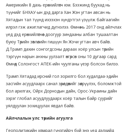
Америкийн 8 дахь ерөнхийлөгч юм. Бээжинд буухад нь
түүнийг БНХАУ-ын дэд дарга Хан Жэн угтан авсан нь
Хятадын тал түүнд ихээхэн хүндэтгэл үзүүлж байгаагийн
илрэл гэж ажиглагчид дүгнэлээ. Өмнө нь 2017 онд айлчлах
үед дэд ерөнхийлөгчөөс доогуур зиндааны албан тушаалтан
буюу Төрийн зөвлөлийн гишүүн Ян Жэчи угтан авч байв.
Д.Трамп дахин сонгогдсоны дараах хоёр улсын төрийн
тэргүүн нарын анхны уулзалт өнгөрсөн оны 10 дугаар сард
Өмнөд Солонгост АПЕК-ийн чуулганы үеэр болсон билээ.
Трамп Хятадад ирсний гол зорилго бол худалдаа-эдийн
засгийн асуудлаарх санал зөрөлдөөнийг зөөлрүүлэх, боломжтой
бол арилгах, Ойрх Дорнодын дайн, Орос-Украины дайн
зэрэг глобал асуудлуудаарх хоёр талын байр суурийг
уялдуулан зохицуулах явдал байв.
Айлчлалын улс төрийн агуулга
Геополитикийн хямрал гүнзгийрч буй энэ үед дэлхийд