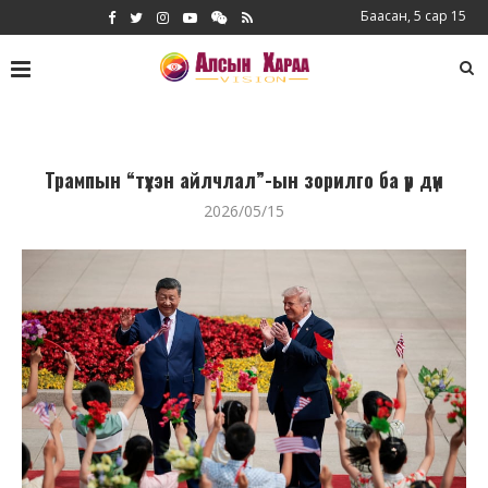
Баасан, 5 сар 15
Трампын “түүхэн айлчлал”-ын зорилго ба үр дүн
2026/05/15