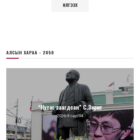
АЛСЫН ХАРАА - 2050
“Нутаг заагдсан” С.Зориг
2026/8 сар/04