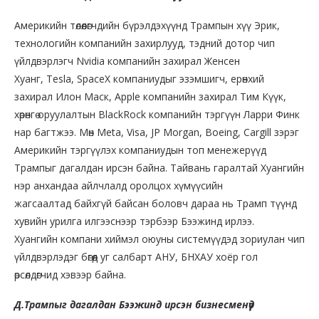
Америкийн төлөөлөгчдийн бүрэлдэхүүнд Трампын хүү Эрик,
технологийн компанийн захирлууд, тэдний дотор чип
үйлдвэрлэгч Nvidia компанийн захирал Женсен
Хуанг, Tesla, SpaceX компаниудыг эзэмшигч, ерөнхий
захирал Илон Маск, Apple компанийн захирал Тим Күүк,
хөрөнгө оруулалтын BlackRock компанийн тэргүүн Ларри Финк
нар багтжээ. Мөн Meta, Visa, JP Morgan, Boeing, Cargill зэрэг
Америкийн тэргүүлэх компаниудын топ менежерүүд
Трампыг дагалдан ирсэн байна. Тайвань гаралтай Хуангийн
нэр анхандаа айлчлалд оролцох хүмүүсийн
жагсаалтад байхгүй байсан боловч дараа нь Трамп түүнд
хувийн урилга илгээснээр тэрбээр Бээжинд ирлээ.
Хуангийн компани хиймэл оюуны системүүдэд зориулан чип
үйлдвэрлэдэг бөгөөд уг салбарт АНУ, БНХАУ хоёр гол
өрсөлдөгчид хэвээр байна.
Д.Трампыг дагалдан Бээжинд ирсэн бизнесменүүд