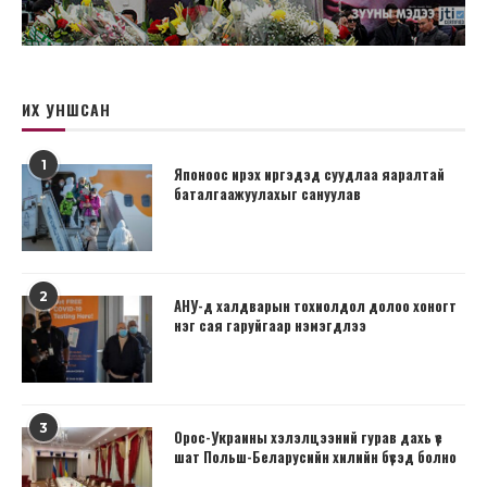
ИХ УНШСАН
1
Японоос ирэх иргэдэд суудлаа яаралтай
баталгаажуулахыг сануулав
2
АНУ-д халдварын тохиолдол долоо хоногт
нэг сая гаруйгаар нэмэгдлээ
3
Орос-Украины хэлэлцээний гурав дахь үе
шат Польш-Беларусийн хилийн бүсэд болно