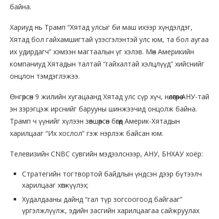
байна.
Хариуд нь Трамп “Хятад улсыг би маш ихээр хүндэлдэг,
Хятад бол гайхамшигтай үзэсгэлэнтэй улс юм, та бол аугаа
их удирдагч” хэмээн магтаалын үг хэлэв. Мөн Америкийн
компаниуд Хятадын талтай “гайхалтай хэлцлүүд” хийснийг
онцлон тэмдэглэжээ.
Өнгөрсөн 9 жилийн хугацаанд Хятад улс сүр хүч, нөлөөгөөрөө АНУ-тай
эн зэрэгцэж ирснийг барууны шинжээчид онцолж байна.
Трамп ч үүнийг хүлээн зөвшөөрсөн бөгөөд Америк-Хятадын
харилцааг “Их хослол” гэж нэрлэж байсан юм.
Телевизийн СNBC сувгийн мэдээлснээр, АНУ, БНХАУ хоёр:
Стратегийн тогтвортой байдлын үндсэн дээр бүтээлч
харилцааг хөгжүүлэх;
Худалдааны дайнд “гал түр зогсоогоод байгааг”
үргэлжлүүлж, эдийн засгийн харилцаагаа сайжруулах