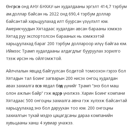
Өнгөрсөн онд АНУ-БНХАУ-ын худалдааны эргэлт 414,7 тэрбум
ам.доллар байсан нь 2022 онд 690,4 тэрбум доллар
байсантай харьцуулахад илт буурсан үзүүлэлт юм.
Америкчуудын Хятадаас худалдан авсан барааны хэмжээ
Хятад руу экспортолсон барааных нь хэмжээтэй
харьцуулахад бараг 200 тэрбум доллароор илүү байгаа юм.
Иймээс Трамп худалдааны алдагдлыг бууруулах зорилго
тээж ирсэн нь ойлгомжтой.
Айлчлалын явцад байгуулсан бодитой томоохон гэрээ бол
Хятадын тал Боинг загварын 200 нисэх онгоц худалдан
авах захиалга өгсөн явдал бөгөөд үүнийг Трамп “энэ бол маш
олон ажлын байр” гэж өндрөөр үнэлжээ. Харин Боинг компани
Хятадаас 500 онгоцны захиалга авна гэж хүлээж байсантай
харьцуулахад энэ бол даруухан тоо юм. 200 онгоцны
захиалгын тухай мэдээ цацагдсаны дараа компанийн
хувьцааны ханш 4 хувиар унажээ.