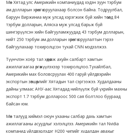
Мөн Хятад улс Америкийн компаниудад хэдэн зуун тэрбум
ам.долларын хөрөнгө оруулахаар болсон байна. Тодруулбал,
баруун Виржиниа муж улсад хэрэгжиж буй хийн төсөлд 84
тэрбум долларын, Аляска муж улсад барьж буй
шингэрүүлсэн хийн байгууламжуудад 43 тэрбум долларын,
нийт 250 тэрбум ам.долларын хөрөнгө оруулалтын гэрээ
байгуулахаар тохиролцсон тухай CNN мэдээлжээ.
Түүнчлэн хоёр тал хөдөө аж ахуйн салбарт хамтын
ажиллагаагаа өргөжүүлэхээр тохиролцлоо.Тухайлбал,
Америкийн мах боловсруулах 400 гаруй үйлдвэрийн
экспортын зөвшөөрлийг Хятадын тал сэргээжээ. Худалдааны
дайны улмаас АНУ-аас Хятадад нийлүүлж буй үхрийн махны
экспорт 1.7 тэрбум доллароос 500 сая болтлоо буураад
байсан юм.
Мөн талууд хиймэл оюун ухааны салбар дахь хамтын
ажиллагааны асуудлыг хэлэлцлээ. Америкийн тал Nvidia
компанид үйлдвэрлэдэг H200 чипийг худалдан авахыг