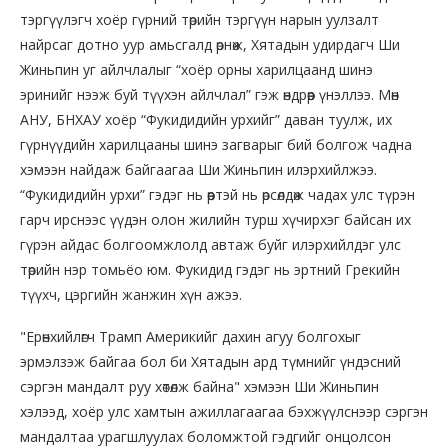
тэргүүлэгч хоёр гүрний төрийн тэргүүн нарын уулзалт
найрсаг дотно уур амьсгалд өрнөж, Хятадын удирдагч Ши
Жиньпин уг айлчлалыг “хоёр орны харилцаанд шинэ
эринийг нээж буй түүхэн айлчлал” гэж өндрөөр үнэллээ. Мөн
АНУ, БНХАУ хоёр “Фукидидийн урхийг” даван туулж, их
гүрнүүдийн харилцааны шинэ загварыг бий болгож чадна
хэмээн найдаж байгаагаа Ши Жиньпин илэрхийлжээ.
“Фукидидийн урхи” гэдэг нь өөртэй нь өрсөлдөж чадах улс түрэн
гарч ирснээс үүдэн олон жилийн турш хүчирхэг байсан их
гүрэн айдас болгоомжлолд автаж буйг илэрхийлдэг улс
төрийн нэр томьёо юм. Фукидид гэдэг нь эртний Грекийн
түүхч, цэргийн жанжин хүн ажээ.
"Ерөнхийлөгч Трамп Америкийг дахин агуу болгохыг
эрмэлзэж байгаа бол би Хятадын ард түмнийг үндэсний
сэргэн мандалт руу хөтөлж байна" хэмээн Ши Жиньпин
хэлээд, хоёр улс хамтын ажиллагаагаа бэхжүүлснээр сэргэн
мандалтаа урагшлуулах боломжтой гэдгийг онцолсон