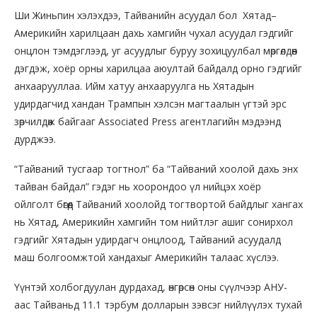
Ши Жиньпин хэлэхдээ, Тайванийн асуудал бол Хятад–
Америкийн харилцаан дахь хамгийн чухал асуудал гэдгийг
онцлон тэмдэглээд, уг асуудлыг буруу зохицуулбал мөргөлдөөн
дэгдэж, хоёр орны харилцаа аюултай байдалд орно гэдгийг
анхаарууллаа. Ийм хатуу анхааруулга нь Хятадын
удирдагчид хандан Трампын хэлсэн магтаалын үгтэй эрс
зөрчилдөж байгааг Associated Press агентлагийн мэдээнд
дурджээ.
“Тайваний тусгаар тогтнол” ба “Тайваний хоолой дахь энх
тайван байдал” гэдэг нь хоорондоо үл нийцэх хоёр
ойлголт бөгөөд Тайваний хоолойд тогтвортой байдлыг хангах
нь Хятад, Америкийн хамгийн том нийтлэг ашиг сонирхол
гэдгийг Хятадын удирдагч онцлоод, Тайваний асуудалд
маш болгоомжтой хандахыг Америкийн талаас хүслээ.
Үүнтэй холбогдуулан дурдахад, өнгөрсөн оны сүүлчээр АНУ-
аас Тайваньд 11.1 тэрбум долларын зэвсэг нийлүүлэх тухай