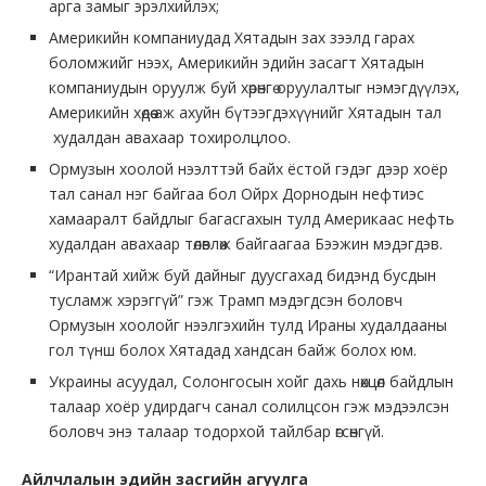
арга замыг эрэлхийлэх;
Америкийн компаниудад Хятадын зах зээлд гарах
боломжийг нээх, Америкийн эдийн засагт Хятадын
компаниудын оруулж буй хөрөнгө оруулалтыг нэмэгдүүлэх,
Америкийн хөдөө аж ахуйн бүтээгдэхүүнийг Хятадын тал
худалдан авахаар тохиролцлоо.
Ормузын хоолой нээлттэй байх ёстой гэдэг дээр хоёр
тал санал нэг байгаа бол Ойрх Дорнодын нефтиэс
хамааралт байдлыг багасгахын тулд Америкаас нефть
худалдан авахаар төлөвлөж байгаагаа Бээжин мэдэгдэв.
“Ирантай хийж буй дайныг дуусгахад бидэнд бусдын
тусламж хэрэггүй” гэж Трамп мэдэгдсэн боловч
Ормузын хоолойг нээлгэхийн тулд Ираны худалдааны
гол түнш болох Хятадад хандсан байж болох юм.
Украины асуудал, Солонгосын хойг дахь нөхцөл байдлын
талаар хоёр удирдагч санал солилцсон гэж мэдээлсэн
боловч энэ талаар тодорхой тайлбар өгсөнгүй.
Айлчлалын эдийн засгийн агуулга