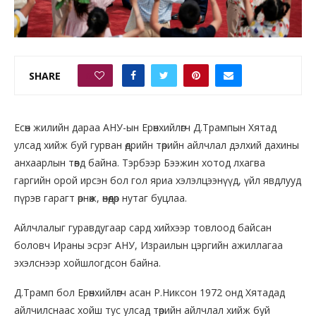
SHARE
0
Есөн жилийн дараа АНУ-ын Ерөнхийлөгч Д.Трампын Хятад
улсад хийж буй гурван өдрийн төрийн айлчлал дэлхий дахины
анхаарлын төвд байна. Тэрбээр Бээжин хотод лхагва
гаргийн орой ирсэн бол гол яриа хэлэлцээнүүд, үйл явдлууд
пүрэв гарагт өрнөж, өнөөдөр нутаг буцлаа.
Айлчлалыг гуравдугаар сард хийхээр товлоод байсан
боловч Ираны эсрэг АНУ, Израилын цэргийн ажиллагаа
эхэлснээр хойшлогдсон байна.
Д.Трамп бол Ерөнхийлөгч асан Р.Никсон 1972 онд Хятадад
айлчилснаас хойш тус улсад төрийн айлчлал хийж буй