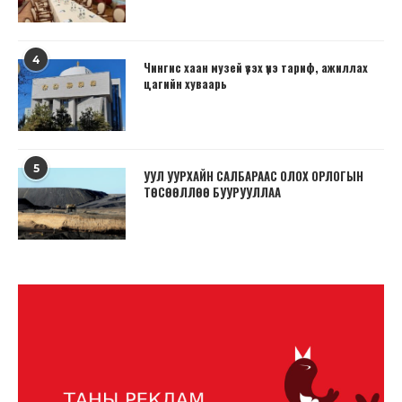
4
Чингис хаан музей үзэх үнэ тариф, ажиллах
цагийн хуваарь
5
УУЛ УУРХАЙН САЛБАРААС ОЛОХ ОРЛОГЫН
ТӨСӨӨЛЛӨӨ БУУРУУЛЛАА