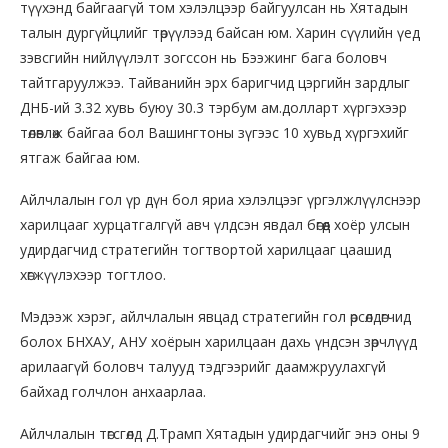
түүхэнд байгаагүй том хэлэлцээр байгуулсан нь Хятадын
талын дургүйцлийг төрүүлээд байсан юм. Харин сүүлийн үед
зэвсгийн нийлүүлэлт зогссон нь Бээжинг бага боловч
тайтгаруулжээ. Тайванийн эрх баригчид цэргийн зардлыг
ДНБ-ий 3.32 хувь буюу 30.3 тэрбум ам.долларт хүргэхээр
төлөвлөж байгаа бол Вашингтоны зүгээс 10 хувьд хүргэхийг
ятгаж байгаа юм.
Айлчлалын гол үр дүн бол яриа хэлэлцээг үргэлжлүүлснээр
харилцааг хурцатгалгүй авч үлдсэн явдал бөгөөд хоёр улсын
удирдагчид стратегийн тогтвортой харилцааг цаашид
хөгжүүлэхээр тогтлоо.
Мэдээж хэрэг, айлчлалын явцад стратегийн гол өрсөлдөгчид
болох БНХАУ, АНУ хоёрын харилцаан дахь үндсэн зөрчлүүд
арилаагүй боловч талууд тэдгээрийг даамжруулахгүй
байхад голчлон анхаарлаа.
Айлчлалын төгсгөлд Д.Трамп Хятадын удирдагчийг энэ оны 9