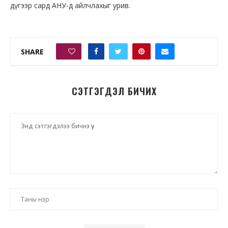
дүгээр сард АНУ-д айлчлахыг урив.
SHARE
0
СЭТГЭГДЭЛ БИЧИХ