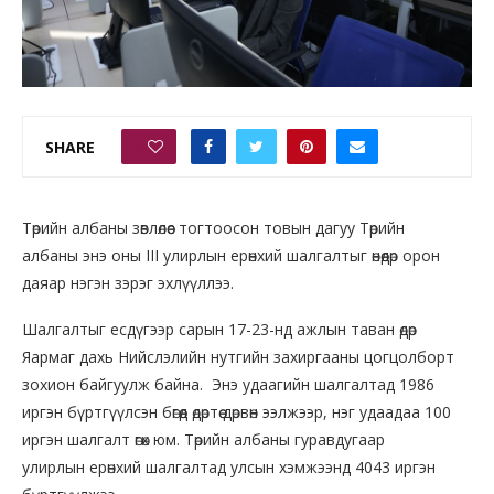
SHARE
0
Төрийн албаны зөвлөлөөс тогтоосон товын дагуу Төрийн
албаны энэ оны III улирлын ерөнхий шалгалтыг өнөөдөр орон
даяар нэгэн зэрэг эхлүүллээ.
Шалгалтыг есдүгээр сарын 17-23-нд ажлын таван өдөр
Яармаг дахь Нийслэлийн нутгийн захиргааны цогцолборт
зохион байгуулж байна. Энэ удаагийн шалгалтад 1986
иргэн бүртгүүлсэн бөгөөд өдөртөө дөрвөн ээлжээр, нэг удаадаа 100
иргэн шалгалт өгөх юм. Төрийн албаны гуравдугаар
улирлын ерөнхий шалгалтад улсын хэмжээнд 4043 иргэн