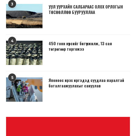
3
УУЛ УУРХАЙН САЛБАРААС ОЛОХ ОРЛОГЫН
ТӨСӨӨЛЛӨӨ БУУРУУЛЛАА
4
450 тонн нүүрсийг битүүмжилж, 13 сая
төгрөгөөр торгожээ
5
Японоос ирэх иргэдэд суудлаа яаралтай
баталгаажуулахыг сануулав