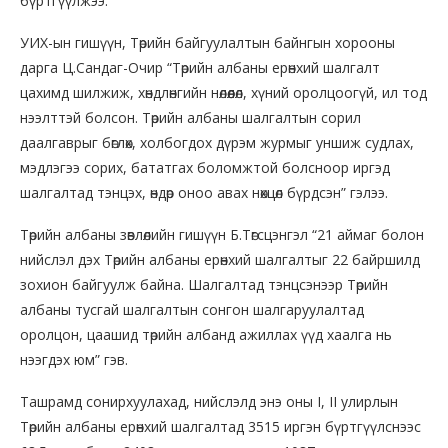
бүртгүүлжээ.
УИХ-ын гишүүн, Төрийн байгуулалтын байнгын хорооны
дарга Ц.Сандаг-Очир “Төрийн албаны ерөнхий шалгалт
цахимд шилжиж, хөндлөнгийн нөлөөлөл, хүний оролцоогүй, ил тод
нээлттэй болсон. Төрийн албаны шалгалтын сорил
даалгаврыг бөглөх, холбогдох дүрэм журмыг уншиж судлах,
мэдлэгээ сорих, бататгах боломжтой болсноор иргэд
шалгалтад тэнцэх, өндөр оноо авах нөхцөл бүрдсэн” гэлээ.
Төрийн албаны зөвлөлийн гишүүн Б.Төгсцэнгэл “21 аймаг болон
нийслэл дэх Төрийн албаны ерөнхий шалгалтыг 22 байршилд
зохион байгуулж байна. Шалгалтад тэнцсэнээр Төрийн
албаны тусгай шалгалтын сонгон шалгаруулалтад
оролцон, цаашид төрийн албанд ажиллах үүд хаалга нь
нээгдэх юм” гэв.
Ташрамд сонирхуулахад, нийслэлд энэ оны I, II улирлын
Төрийн албаны ерөнхий шалгалтад 3515 иргэн бүртгүүлснээс