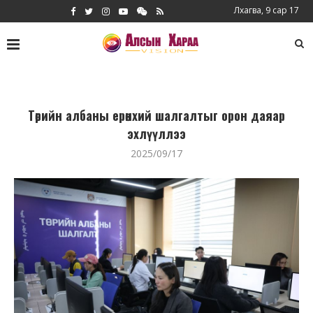
Лхагва, 9 сар 17
Төрийн албаны ерөнхий шалгалтыг орон даяар
эхлүүллээ
2025/09/17