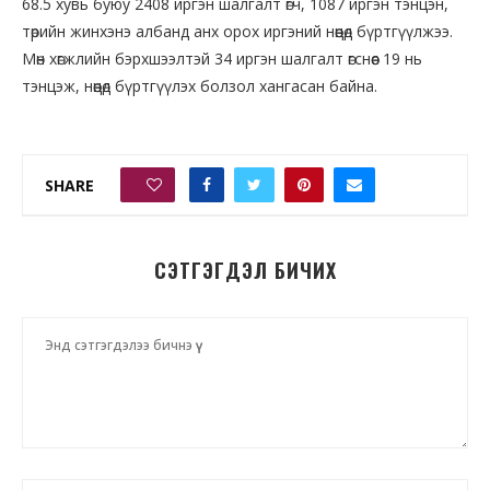
68.5 хувь буюу 2408 иргэн шалгалт өгч, 1087 иргэн тэнцэн,
төрийн жинхэнэ албанд анх орох иргэний нөөцөд бүртгүүлжээ.
Мөн хөгжлийн бэрхшээлтэй 34 иргэн шалгалт өгснөөс 19 нь
тэнцэж, нөөцөд бүртгүүлэх болзол хангасан байна.
SHARE
0
СЭТГЭГДЭЛ БИЧИХ